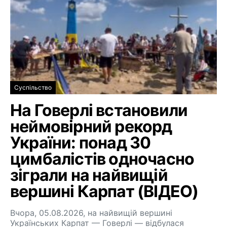
Суспільство
На Говерлі встановили
неймовірний рекорд
України: понад 30
цимбалістів одночасно
зіграли на найвищій
вершині Карпат (ВІДЕО)
Вчора, 05.08.2026, на найвищій вершині
Українських Карпат — Говерлі — відбулася