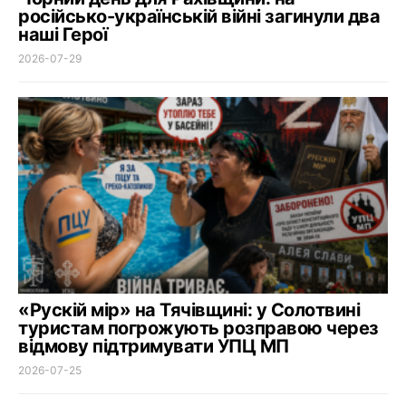
російсько-українській війні загинули два
наші Герої
2026-07-29
«Рускій мір» на Тячівщині: у Солотвині
туристам погрожують розправою через
відмову підтримувати УПЦ МП
2026-07-25