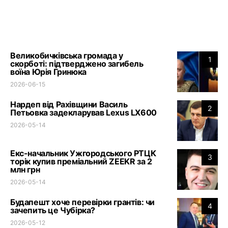
Великобичківська громада у
1
скорботі: підтверджено загибель
воїна Юрія Гринюка
2026-06-15
Нардеп від Рахівщини Василь
2
Петьовка задекларував Lexus LX600
2026-05-14
Екс-начальник Ужгородського РТЦК
3
торік купив преміальний ZEEKR за 2
млн грн
2026-05-14
Будапешт хоче перевірки грантів: чи
4
зачепить це Чубірка?
2026-05-12