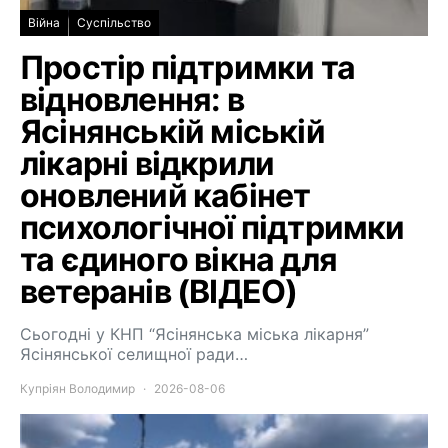
Війна
Суспільство
Простір підтримки та
відновлення: в
Ясінянській міській
лікарні відкрили
оновлений кабінет
психологічної підтримки
та єдиного вікна для
ветеранів (ВІДЕО)
Сьогодні у КНП “Ясінянська міська лікарня”
Ясінянської селищної ради…
Купріян Володимир
2026-08-06