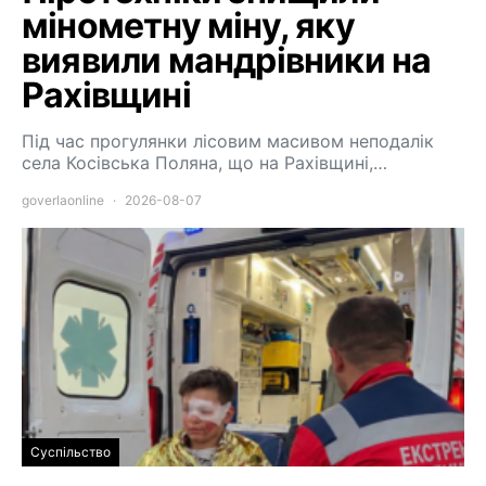
мінометну міну, яку
виявили мандрівники на
Рахівщині
Під час прогулянки лісовим масивом неподалік
села Косівська Поляна, що на Рахівщині,…
goverlaonline
2026-08-07
Суспільство