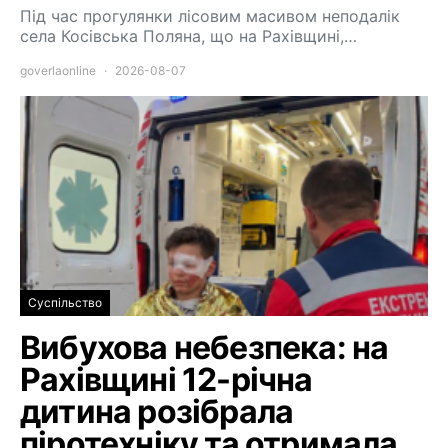
Під час прогулянки лісовим масивом неподалік
села Косівська Поляна, що на Рахівщині,…
goverlaonline
2026-08-07
Суспільство
Вибухова небезпека: на
Рахівщині 12-річна
дитина розібрала
піротехніку та отримала