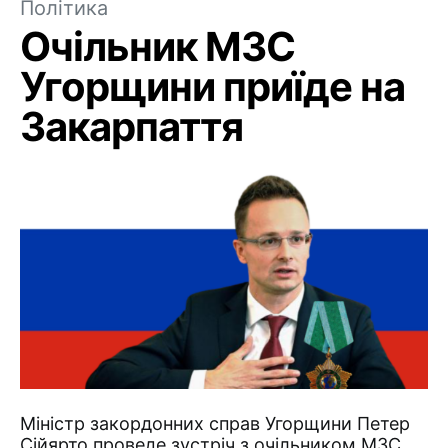
Політика
Очільник МЗС
Угорщини приїде на
Закарпаття
Міністр закордонних справ Угорщини Петер
Сійярто проведе зустріч з очільником МЗС