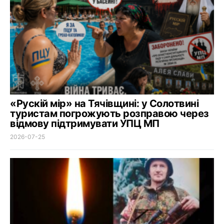
«Рускій мір» на Тячівщині: у Солотвині
туристам погрожують розправою через
відмову підтримувати УПЦ МП
2026-07-25