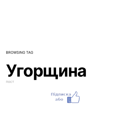
BROWSING TAG
Угорщина
пост