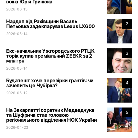
воїна Юрія Гринюка
2026-06-15
Нардеп від Рахівщини Василь
2
Петьовка задекларував Lexus LX600
2026-05-14
Екс-начальник Ужгородського РТЦК
3
торік купив преміальний ZEEKR за 2
млн грн
2026-05-14
Будапешт хоче перевірки грантів: чи
4
зачепить це Чубірка?
2026-05-12
На Закарпатті соратник Медведчука
5
та Шуфрича став головою
регіонального відділення НОК України
2026-04-23