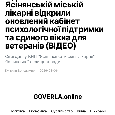
Ясінянській міській
лікарні відкрили
оновлений кабінет
психологічної підтримки
та єдиного вікна для
ветеранів (ВІДЕО)
Сьогодні у КНП “Ясінянська міська лікарня”
Ясінянської селищної ради…
Купріян Володимир
2026-08-06
GOVERLA.online
Політика
Економіка
Суспільство
Війна
В Україні