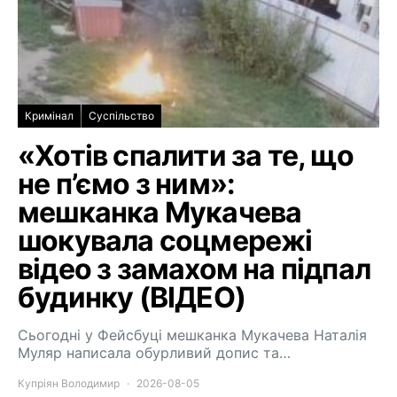
Кримінал
Суспільство
«Хотів спалити за те, що
не п’ємо з ним»:
мешканка Мукачева
шокувала соцмережі
відео з замахом на підпал
будинку (ВІДЕО)
Сьогодні у Фейсбуці мешканка Мукачева Наталія
Муляр написала обурливий допис та…
Купріян Володимир
2026-08-05