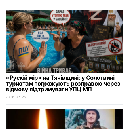
«Рускій мір» на Тячівщині: у Солотвині
туристам погрожують розправою через
відмову підтримувати УПЦ МП
2026-07-25