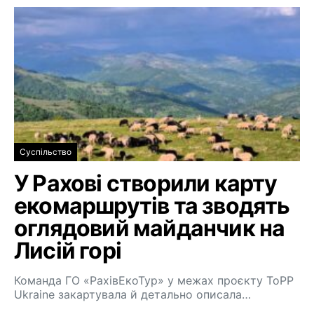
Суспільство
У Рахові створили карту
екомаршрутів та зводять
оглядовий майданчик на
Лисій горі
Команда ГО «РахівЕкоТур» у межах проєкту ToPP
Ukraine закартувала й детально описала…