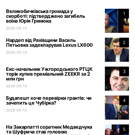
Великобичківська громада у
1
скорботі: підтверджено загибель
воїна Юрія Гринюка
2026-06-15
Нардеп від Рахівщини Василь
2
Петьовка задекларував Lexus LX600
2026-05-14
Екс-начальник Ужгородського РТЦК
3
торік купив преміальний ZEEKR за 2
млн грн
2026-05-14
Будапешт хоче перевірки грантів: чи
4
зачепить це Чубірка?
2026-05-12
На Закарпатті соратник Медведчука
5
та Шуфрича став головою