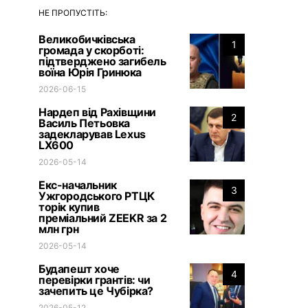
НЕ ПРОПУСТІТЬ:
Великобичківська
1
громада у скорботі:
підтверджено загибель
воїна Юрія Гринюка
2026-06-15
Нардеп від Рахівщини
2
Василь Петьовка
задекларував Lexus
LX600
2026-05-14
Екс-начальник
3
Ужгородського РТЦК
торік купив
преміальний ZEEKR за 2
млн грн
2026-05-14
Будапешт хоче
4
перевірки грантів: чи
зачепить це Чубірка?
2026-05-12