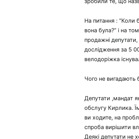
зробили те, що наз
На питання : “Коли 
вона була?” і на то
продажні депутати,
дослідження за 5 0
велодоріжка існува
Чого не вигадають 
Депутати ,мандат я
обслугу Кирлика. Ї
ви ходите, на пробл
спроба вирішити вл
Деякі депутати не 