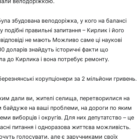
вали велодоріжкою.
була збудована велодоріжка, у кого на балансі
му подібні правильні запитання – Кирлик і його
 відповіді не мають Можливо саме ці наукові
00 доларів знайдуть історичні факти що
ла до Кирлика і вона потребує ремонту.
березнянські корупціонери за 2 мільйони гривень.
ким дали ви, жителі селища, перетворилися на
м байдуже на ваші проблеми, на дороги по яким
еми виборців і округів. Для них депутатство – це
асні питання і одноразова життєва можливість.
хочуть голосувати, але є заручниками своїх