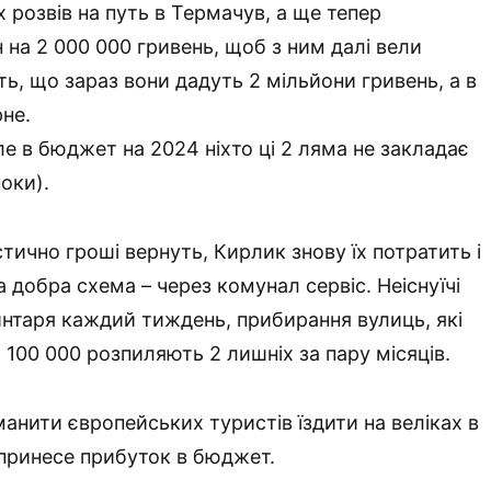
їх розвів на путь в Термачув, а ще тепер
 на 2 000 000 гривень, щоб з ним далі вели
ь, що зараз вони дадуть 2 мільйони гривень, а в
рне.
е в бюджет на 2024 ніхто ці 2 ляма не закладає
оки).
тично гроші вернуть, Кирлик знову їх потратить і
 добра схема – через комунал сервіс. Неіснуїчі
интаря каждий тиждень, прибирання вулиць, які
по 100 000 розпиляють 2 лишніх за пару місяців.
манити європейських туристів їздити на веліках в
принесе прибуток в бюджет.