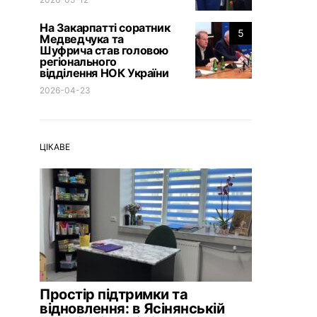
На Закарпатті соратник
5
Медведчука та
Шуфрича став головою
регіонального
відділення НОК України
2026-04-23
ЦІКАВЕ
Простір підтримки та
відновлення: в Ясінянській