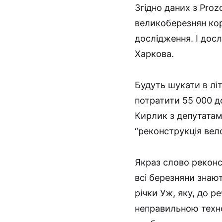
Згідно даних з Prozo
великоберезнян кор
дослідження. І дос
Харкова.
Будуть шукати в лі
потратити 55 000 до
Кирлик з депутатам
“реконструкція вел
Якраз слово реконс
всі березняни знаю
річки Уж, яку, до 
неправильною технол