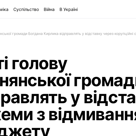
міка
Суспільство
Війна
В Україні
нської громади Богдана Кирлика відправлять у відставку через корупційні 
і голову
нянської громад
равлять у відст
хеми з відмиванн
юджету