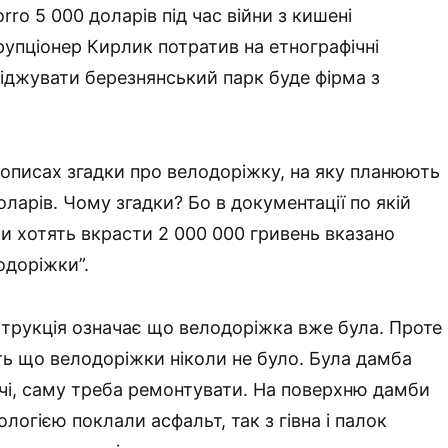
rro 5 000 доларів під час війни з кишені
упціонер Кирлик потратив на етнографічні
ліджувати березнянський парк буде фірма з
тописах згадки про велодоріжку, на яку планюють
ларів. Чому згадки? Бо в документації по якій
и хотять вкрасти 2 000 000 гривень вказано
одоріжки”.
трукція означає що велодоріжка вже була. Проте
ть що велодоріжки ніколи не було. Була дамба
речі, саму треба ремонтувати. На поверхню дамби
огією поклали асфальт, так з гівна і палок