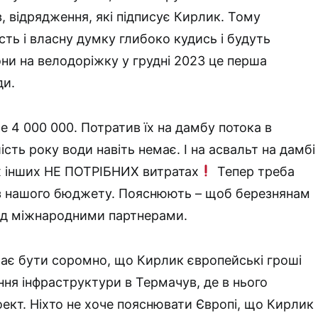
, відрядження, які підписує Кирлик. Тому
сть і власну думку глибоко кудись і будуть
они на велодоріжку у грудні 2023 це перша
ди.
 4 000 000. Потратив їх на дамбу потока в
ість року води навіть немає. І на асвальт на дамбі
их інших НЕ ПОТРІБНИХ витратах
Тепер треба
 з нашого бюджету. Пояснюють – щоб березнянам
ед міжнародними партнерами.
ає бути соромно, що Кирлик європейські гроші
ння інфраструктури в Термачув, де в нього
оект. Ніхто не хоче пояснювати Європі, що Кирлик