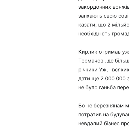
закордонних вояжів
запхають свою сові
казати, що 2 мільй
необхідність грома
Кирлик отримав уже
Термачові, де більш
річкики Уж, і всяк
дати ще 2 000 000
не було ганьба пер
Бо не березнянам м
потратив на будува
невдалий бізнес пр