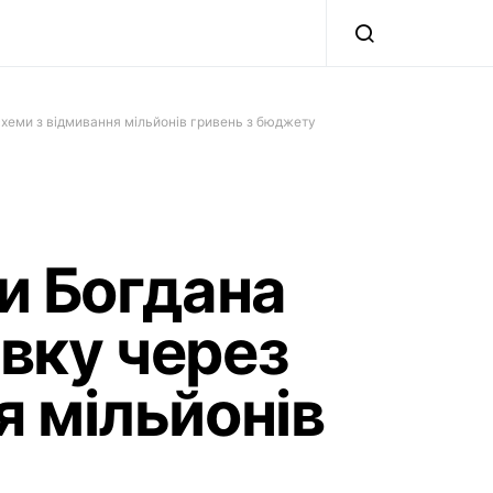
схеми з відмивання мільйонів гривень з бюджету
и Богдана
авку через
я мільйонів