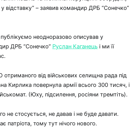
 у відставку” – заявив командир ДРБ “Сонечко”
 публікуємо неодноразово описував у
дир ДРБ “Сонечко”
Руслан Каганець
і ми її
с.
О отриманого від військових селищна рада під
на Кирлика повернула армії всього 300 тисяч, і
ійськомат. (Юху, підсилення, росіяни тремтіть).
го не стосується, не давав і не буде давати.
ає патріота, тому тут нічого нового.