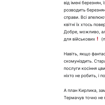
від імені березнян, 
розводить березнян
справи. Всі апелюют
квітні їх хтось пове
Добре, можливо, ал
для військових
(п
Навіть, якщо фантас
скомуніздить. Стара
послуги косіння цв
ніхто не робить, і 
А план Кирлика, за
Термачув точно не 