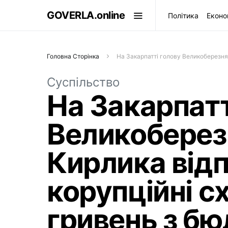
GOVERLA.online
Політика
Еконо
Головна Сторінка
На Закарпатті голову Великоберезня
Суспільство
На Закарпатт
Великоберез
Кирлика відп
корупційні с
гривень з б