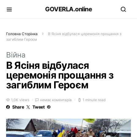
GOVERLA.online
Головна Сторінка
В Ясіня відбулася церемонія прощання з
загиблим Героєм
Війна
В Ясіня відбулася
церемонія прощання з
загиблим Героєм
1,0K views
немає коментарів
1 minute read
Share
Tweet