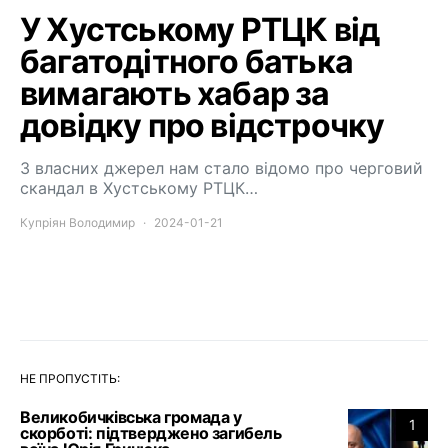
У Хустському РТЦК від
багатодітного батька
вимагають хабар за
довідку про відстрочку
З власних джерел нам стало відомо про черговий
скандал в Хустському РТЦК…
Купріян Володимир
2024-01-21
НЕ ПРОПУСТІТЬ:
Великобичківська громада у
1
скорботі: підтверджено загибель