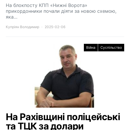
На блокпосту КПП «Нижні Ворота»
прикордонники почали діяти за новою схемою,
яка…
Купріян Володимир
2025-02-06
Війна
Суспільство
На Рахівщині поліцейські
та ТЦК за долари