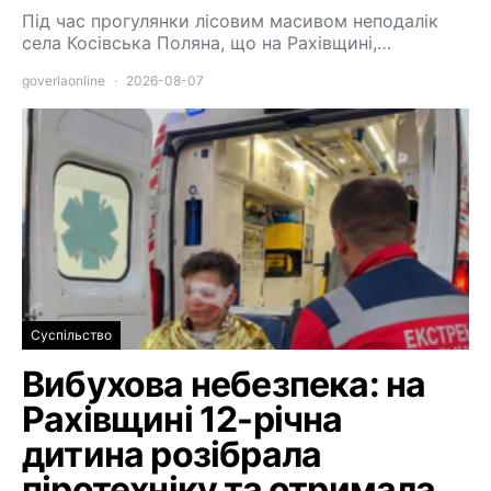
Під час прогулянки лісовим масивом неподалік
села Косівська Поляна, що на Рахівщині,…
goverlaonline
2026-08-07
Суспільство
Вибухова небезпека: на
Рахівщині 12-річна
дитина розібрала
піротехніку та отримала