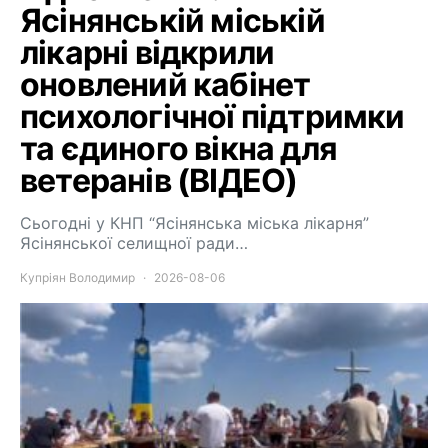
Ясінянській міській
лікарні відкрили
оновлений кабінет
психологічної підтримки
та єдиного вікна для
ветеранів (ВІДЕО)
Сьогодні у КНП “Ясінянська міська лікарня”
Ясінянської селищної ради…
Купріян Володимир
2026-08-06