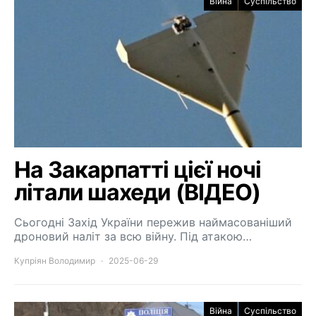
Війна
Суспільство
На Закарпатті цієї ночі
літали шахеди (ВІДЕО)
Сьогодні Захід України пережив наймасованіший
дроновий наліт за всю війну. Під атакою…
Купріян Володимир
2025-06-29
Війна
Суспільство