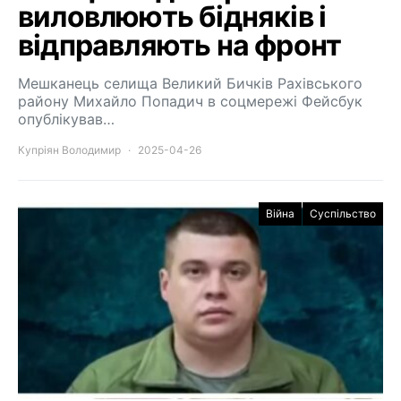
виловлюють бідняків і
відправляють на фронт
Мешканець селища Великий Бичків Рахівського
району Михайло Попадич в соцмережі Фейсбук
опублікував…
Купріян Володимир
2025-04-26
Війна
Суспільство