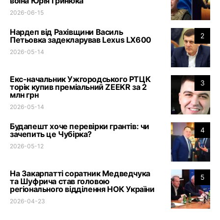
воїна Юрія Гринюка
2026-06-15
Нардеп від Рахівщини Василь
2
Петьовка задекларував Lexus LX600
2026-05-14
Екс-начальник Ужгородського РТЦК
3
торік купив преміальний ZEEKR за 2
млн грн
2026-05-14
Будапешт хоче перевірки грантів: чи
4
зачепить це Чубірка?
2026-05-12
На Закарпатті соратник Медведчука
5
та Шуфрича став головою
регіонального відділення НОК України
2026-04-23