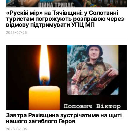
«Рускій мір» на Тячівщині: у Солотвині
туристам погрожують розправою через
відмову підтримувати УПЦ МП
2026-07-25
Завтра Рахівщина зустрічатиме на щиті
нашого загиблого Героя
2026-07-05