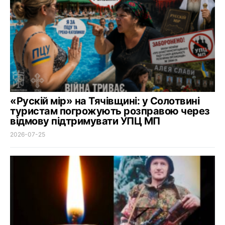
«Рускій мір» на Тячівщині: у Солотвині
туристам погрожують розправою через
відмову підтримувати УПЦ МП
2026-07-25