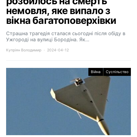
розбилось на смерть
немовля, яке випало з
вікна багатоповерхівки
Страшна трагедія сталася сьогодні після обіду в
Ужгороді на вулиці Бородіна. Як…
Купріян Володимир
2024-04-12
Війна
Суспільство