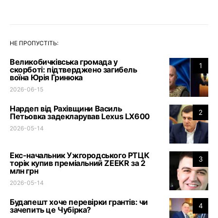
НЕ ПРОПУСТІТЬ:
Великобичківська громада у
1
скорботі: підтверджено загибель
воїна Юрія Гринюка
2026-06-15
Нардеп від Рахівщини Василь
2
Петьовка задекларував Lexus LX600
2026-05-14
Екс-начальник Ужгородського РТЦК
3
торік купив преміальний ZEEKR за 2
млн грн
2026-05-14
Будапешт хоче перевірки грантів: чи
4
зачепить це Чубірка?