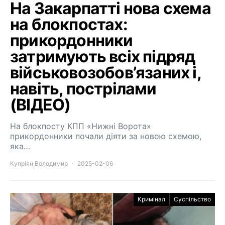
На Закарпатті нова схема
на блокпостах:
прикордонники
затримують всіх підряд
військовозобов’язаних і,
навіть, пострілами
(ВІДЕО)
На блокпосту КПП «Нижні Ворота»
прикордонники почали діяти за новою схемою,
яка…
Купріян Володимир
2025-02-06
Кримінал
Суспільство