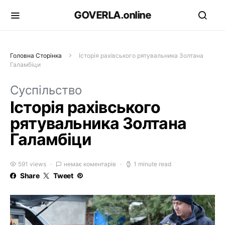
GOVERLA.online
Головна Сторінка
Історія рахівського рятувальника Золтана
Галамбіци
Суспільство
Історія рахівського
рятувальника Золтана
Галамбіци
591 views
немає коментарів
1 minute read
Share
Tweet