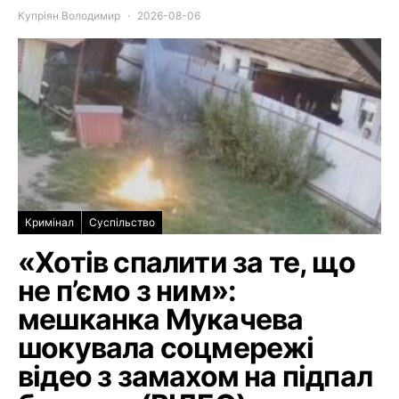
Купріян Володимир
2026-08-06
Кримінал
Суспільство
«Хотів спалити за те, що
не п’ємо з ним»:
мешканка Мукачева
шокувала соцмережі
відео з замахом на підпал