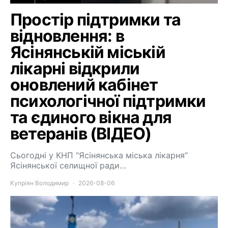
Простір підтримки та
відновлення: в
Ясінянській міській
лікарні відкрили
оновлений кабінет
психологічної підтримки
та єдиного вікна для
ветеранів (ВІДЕО)
Сьогодні у КНП “Ясінянська міська лікарня”
Ясінянської селищної ради…
Купріян Володимир
2026-08-06