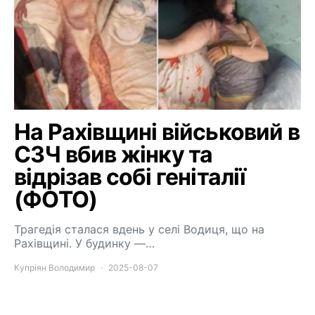
На Рахівщині військовий в
СЗЧ вбив жінку та
відрізав собі геніталії
(ФОТО)
Трагедія сталася вдень у селі Водиця, що на
Рахівщині. У будинку —…
Купріян Володимир
2025-08-07