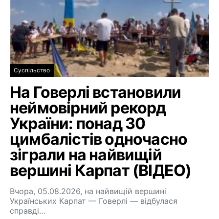
Суспільство
На Говерлі встановили
неймовірний рекорд
України: понад 30
цимбалістів одночасно
зіграли на найвищій
вершині Карпат (ВІДЕО)
Вчора, 05.08.2026, на найвищій вершині
Українських Карпат — Говерлі — відбулася
справді…