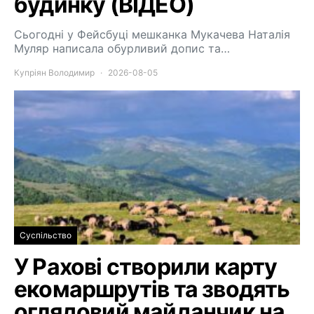
будинку (ВІДЕО)
Сьогодні у Фейсбуці мешканка Мукачева Наталія
Муляр написала обурливий допис та…
Купріян Володимир
2026-08-05
Суспільство
У Рахові створили карту
екомаршрутів та зводять
оглядовий майданчик на