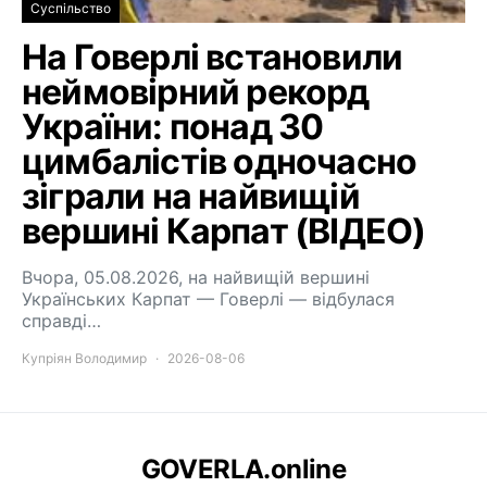
Суспільство
На Говерлі встановили
неймовірний рекорд
України: понад 30
цимбалістів одночасно
зіграли на найвищій
вершині Карпат (ВІДЕО)
Вчора, 05.08.2026, на найвищій вершині
Українських Карпат — Говерлі — відбулася
справді…
Купріян Володимир
2026-08-06
GOVERLA.online