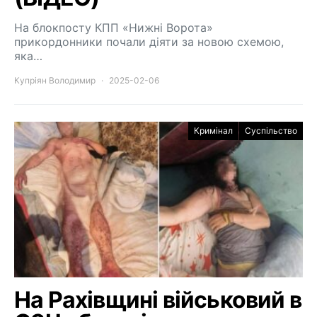
На блокпосту КПП «Нижні Ворота»
прикордонники почали діяти за новою схемою,
яка…
Купріян Володимир
2025-02-06
Кримінал
Суспільство
На Рахівщині військовий в