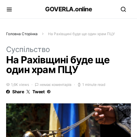
GOVERLA.online
Головна Сторінка
На Рахівщині буде ще один храм ПЦУ
Суспільство
На Рахівщині буде ще
один храм ПЦУ
1,6K views
немає коментарів
1 minute read
Share
Tweet