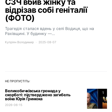
СЗЧ вбив жінку та
відрізав собі геніталії
(ФОТО)
Трагедія сталася вдень у селі Водиця, що на
Рахівщині. У будинку —…
Купріян Володимир
2025-08-07
НЕ ПРОПУСТІТЬ:
Великобичківська громада у
1
скорботі: підтверджено загибель
воїна Юрія Гринюка
2026-06-15