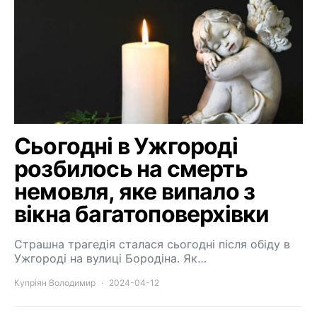
Сьогодні в Ужгороді
розбилось на смерть
немовля, яке випало з
вікна багатоповерхівки
Страшна трагедія сталася сьогодні після обіду в
Ужгороді на вулиці Бородіна. Як…
Купріян Володимир
2024-04-12