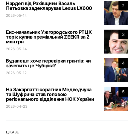
Нардеп від Рахівщини Василь
2
Петьовка задекларував Lexus LX600
2026-05-14
Екс-начальник Ужгородського РТЦК
3
торік купив преміальний ZEEKR за 2
млн грн
2026-05-14
Будапешт хоче перевірки грантів: чи
4
зачепить це Чубірка?
2026-05-12
На Закарпатті соратник Медведчука
5
та Шуфрича став головою
регіонального відділення НОК України
2026-04-23
ЦІКАВЕ