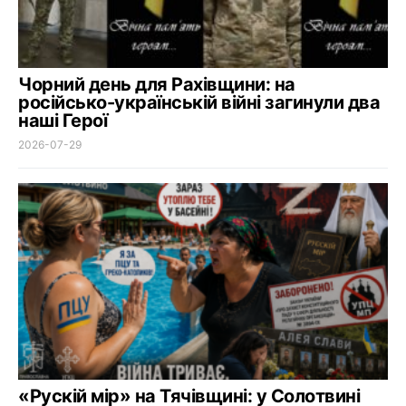
Чорний день для Рахівщини: на
російсько-українській війні загинули два
наші Герої
2026-07-29
«Рускій мір» на Тячівщині: у Солотвині