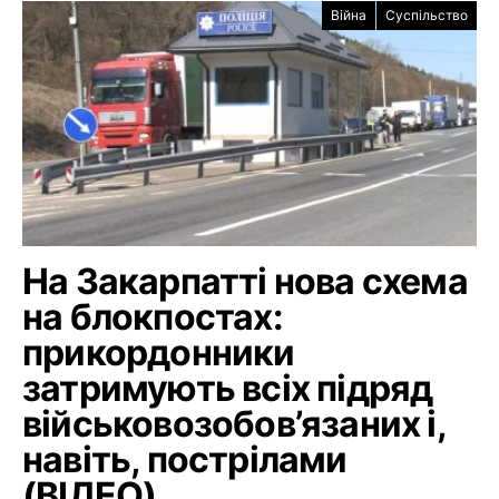
Війна
Суспільство
На Закарпатті нова схема
на блокпостах:
прикордонники
затримують всіх підряд
військовозобов’язаних і,
навіть, пострілами
(ВІДЕО)