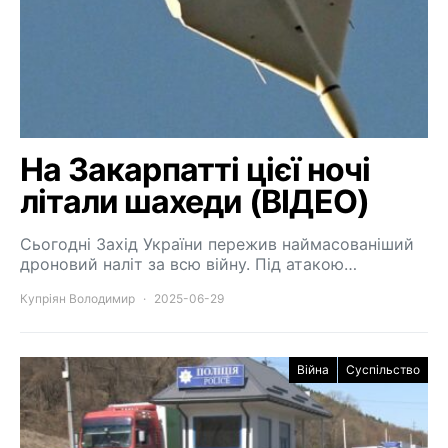
На Закарпатті цієї ночі
літали шахеди (ВІДЕО)
Сьогодні Захід України пережив наймасованіший
дроновий наліт за всю війну. Під атакою…
Купріян Володимир
2025-06-29
Війна
Суспільство