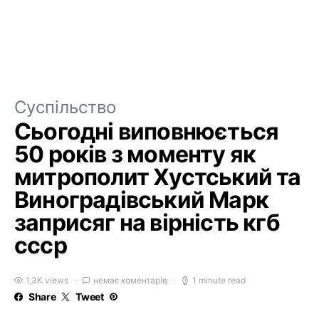
Суспільство
Сьогодні виповнюється
50 років з моменту як
митрополит Хустський та
Виноградівський Марк
заприсяг на вірність кгб
ссср
1,3K views
немає коментарів
1 minute read
Share
Tweet