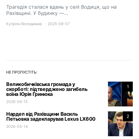
Трагедія сталася вдень у селі Водиця, що на
Рахівщині. У будинку —…
Купріян Володимир
2025-08-07
НЕ ПРОПУСТІТЬ:
Великобичківська громада у
1
скорботі: підтверджено загибель
воїна Юрія Гринюка
2026-06-15
Нардеп від Рахівщини Василь
2
Петьовка задекларував Lexus LX600
2026-05-14