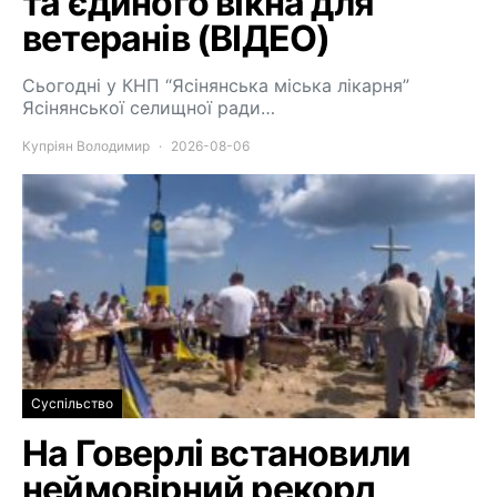
та єдиного вікна для
ветеранів (ВІДЕО)
Сьогодні у КНП “Ясінянська міська лікарня”
Ясінянської селищної ради…
Купріян Володимир
2026-08-06
Суспільство
На Говерлі встановили
неймовірний рекорд