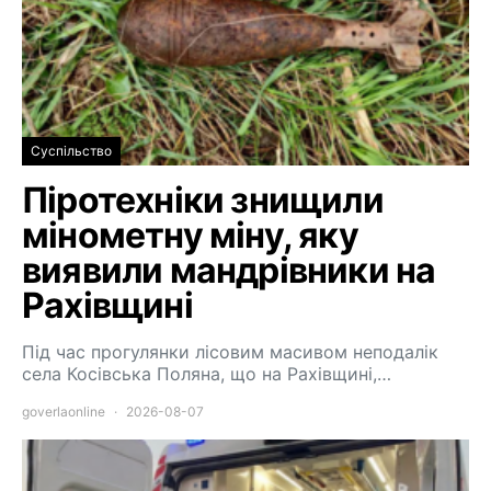
Суспільство
Піротехніки знищили
мінометну міну, яку
виявили мандрівники на
Рахівщині
Під час прогулянки лісовим масивом неподалік
села Косівська Поляна, що на Рахівщині,…
goverlaonline
2026-08-07