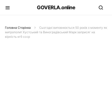
GOVERLA.online
Головна Сторінка
Сьогодні виповнюється 50 років з моменту як
митрополит Хустський та Виноградівський Марк заприсяг на
вірність кгб ссср