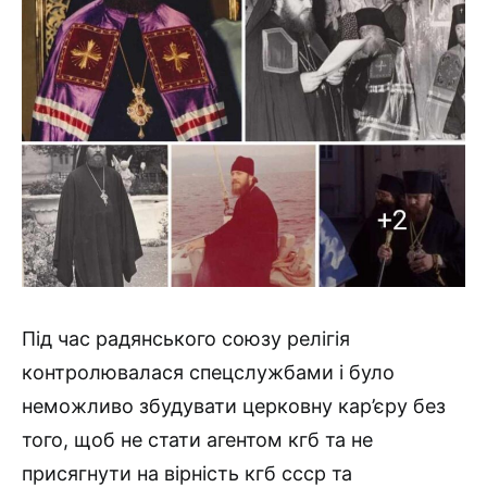
Під час радянського союзу релігія
контролювалася спецслужбами і було
неможливо збудувати церковну кар’єру без
того, щоб не стати агентом кгб та не
присягнути на вірність кгб ссср та