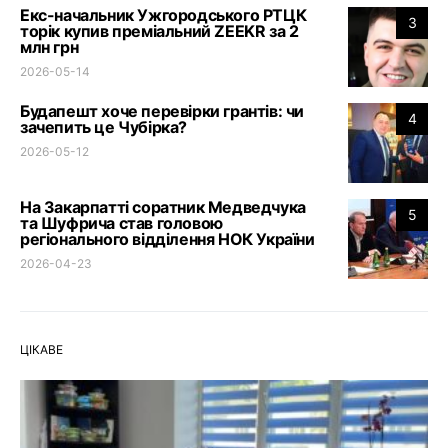
Екс-начальник Ужгородського РТЦК
3
торік купив преміальний ZEEKR за 2
млн грн
2026-05-14
Будапешт хоче перевірки грантів: чи
4
зачепить це Чубірка?
2026-05-12
На Закарпатті соратник Медведчука
5
та Шуфрича став головою
регіонального відділення НОК України
2026-04-23
ЦІКАВЕ