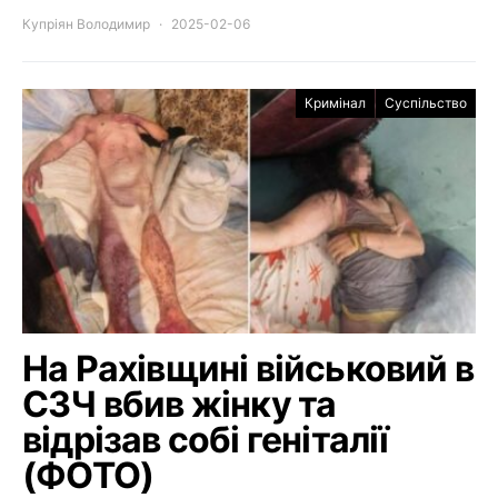
Купріян Володимир
2025-02-06
Кримінал
Суспільство
На Рахівщині військовий в
СЗЧ вбив жінку та
відрізав собі геніталії
(ФОТО)