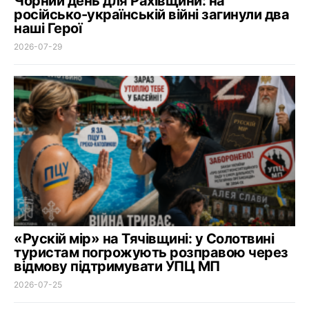
Чорний день для Рахівщини: на
російсько-українській війні загинули два
наші Герої
2026-07-29
«Рускій мір» на Тячівщині: у Солотвині
туристам погрожують розправою через
відмову підтримувати УПЦ МП
2026-07-25