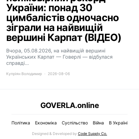
України: понад 30
цимбалістів одночасно
зіграли на найвищій
вершині Карпат (ВІДЕО)
Вчора, 05.08.2026, на найвищій вершині
Українських Карпат — Говерлі — відбулася
справді…
Купріян Володимир
2026-08-06
GOVERLA.online
Політика
Економіка
Суспільство
Війна
В Україні
Designed & Developed by
Code Supply Co.