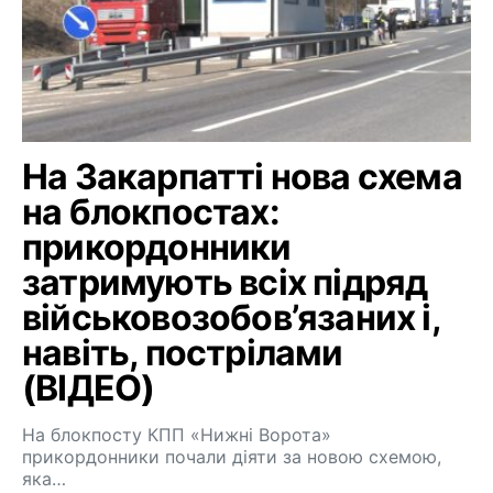
На Закарпатті нова схема
на блокпостах:
прикордонники
затримують всіх підряд
військовозобов’язаних і,
навіть, пострілами
(ВІДЕО)
На блокпосту КПП «Нижні Ворота»
прикордонники почали діяти за новою схемою,
яка…