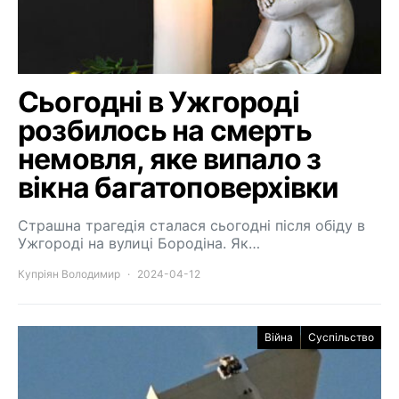
Сьогодні в Ужгороді
розбилось на смерть
немовля, яке випало з
вікна багатоповерхівки
Страшна трагедія сталася сьогодні після обіду в
Ужгороді на вулиці Бородіна. Як…
Купріян Володимир
2024-04-12
Війна
Суспільство