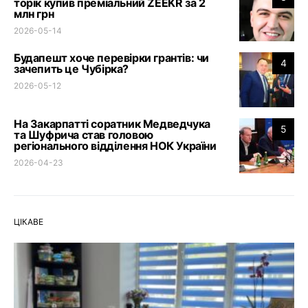
торік купив преміальний ZEEKR за 2
млн грн
2026-05-14
Будапешт хоче перевірки грантів: чи
4
зачепить це Чубірка?
2026-05-12
На Закарпатті соратник Медведчука
5
та Шуфрича став головою
регіонального відділення НОК України
2026-04-23
ЦІКАВЕ