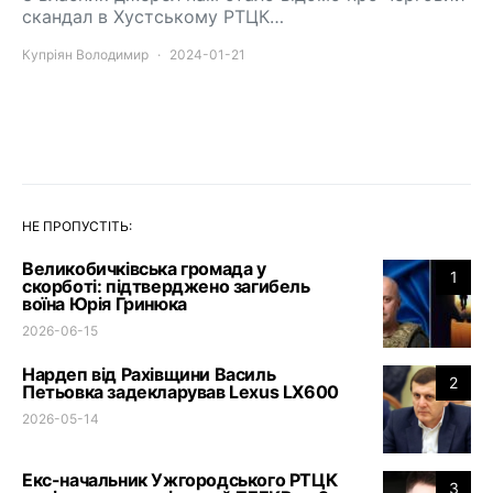
скандал в Хустському РТЦК…
Купріян Володимир
2024-01-21
НЕ ПРОПУСТІТЬ:
Великобичківська громада у
1
скорботі: підтверджено загибель
воїна Юрія Гринюка
2026-06-15
Нардеп від Рахівщини Василь
2
Петьовка задекларував Lexus LX600
2026-05-14
Екс-начальник Ужгородського РТЦК
3