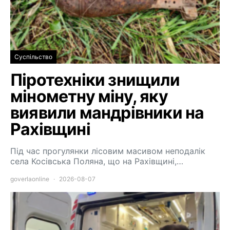
Суспільство
Піротехніки знищили
мінометну міну, яку
виявили мандрівники на
Рахівщині
Під час прогулянки лісовим масивом неподалік
села Косівська Поляна, що на Рахівщині,…
goverlaonline
2026-08-07