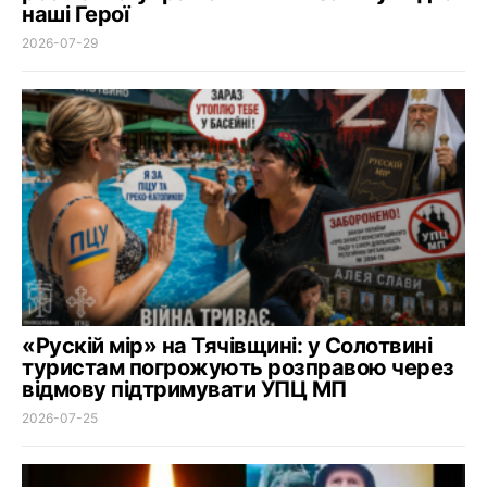
наші Герої
2026-07-29
«Рускій мір» на Тячівщині: у Солотвині
туристам погрожують розправою через
відмову підтримувати УПЦ МП
2026-07-25