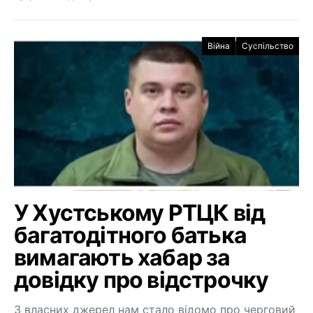
Війна
Суспільство
У Хустському РТЦК від
багатодітного батька
вимагають хабар за
довідку про відстрочку
З власних джерел нам стало відомо про черговий