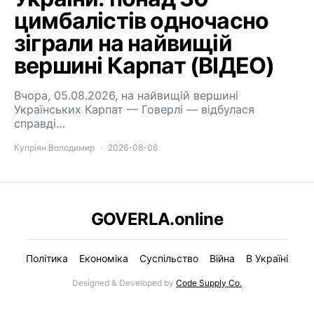
цимбалістів одночасно
зіграли на найвищій
вершині Карпат (ВІДЕО)
Вчора, 05.08.2026, на найвищій вершині
Українських Карпат — Говерлі — відбулася
справді…
Купріян Володимир
2026-08-06
GOVERLA.online
Політика
Економіка
Суспільство
Війна
В Україні
Designed & Developed by
Code Supply Co.