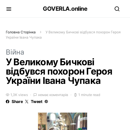
GOVERLA.online
Головна Сторінка
У Великому Бичкові відбувся похорон Героя
України Івана Чупака
Війна
У Великому Бичкові
відбувся похорон Героя
України Івана Чупака
1,3K views
немає коментарів
1 minute read
Share
Tweet