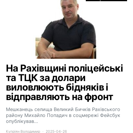
На Рахівщині поліцейські
та ТЦК за долари
виловлюють бідняків і
відправляють на фронт
Мешканець селища Великий Бичків Рахівського
району Михайло Попадич в соцмережі Фейсбук
опублікував…
Купріян Володимир
2025-04-26