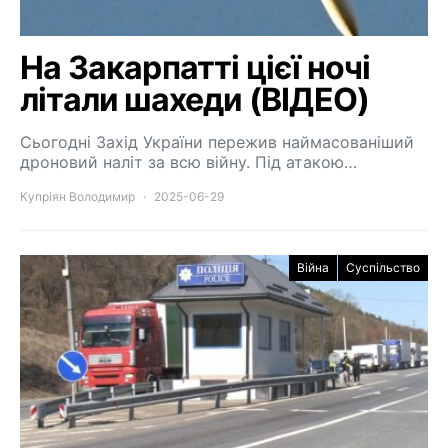
На Закарпатті цієї ночі
літали шахеди (ВІДЕО)
Сьогодні Захід України пережив наймасованіший
дроновий наліт за всю війну. Під атакою…
Купріян Володимир
2025-06-29
Війна
Суспільство