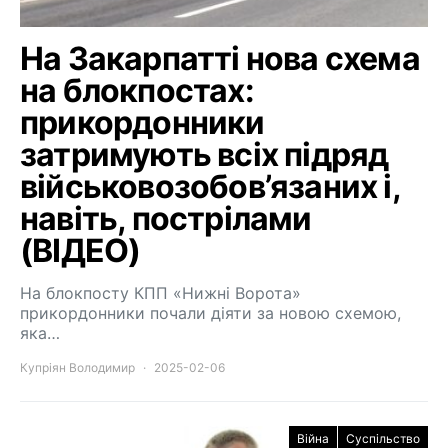
На Закарпатті нова схема
на блокпостах:
прикордонники
затримують всіх підряд
військовозобов’язаних і,
навіть, пострілами
(ВІДЕО)
На блокпосту КПП «Нижні Ворота»
прикордонники почали діяти за новою схемою,
яка…
Купріян Володимир
2025-02-06
Війна
Суспільство