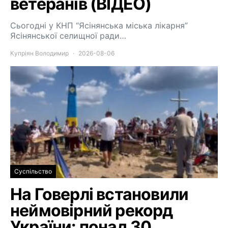
ветеранів (ВІДЕО)
Сьогодні у КНП “Ясінянська міська лікарня”
Ясінянської селищної ради…
Купріян Володимир
2026-08-06
Суспільство
На Говерлі встановили
неймовірний рекорд
України: понад 30