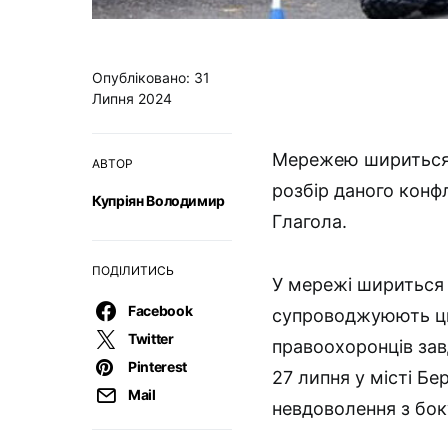
Опубліковано: 31
Липня 2024
Мережею шириться в
АВТОР
розбір даного конфл
Купріян Володимир
Глагола.
ПОДІЛИТИСЬ
У мережі шириться в
Facebook
супроводжуюють циві
Twitter
правоохоронців зав
Pinterest
27 липня у місті Бе
Mail
невдоволення з бок