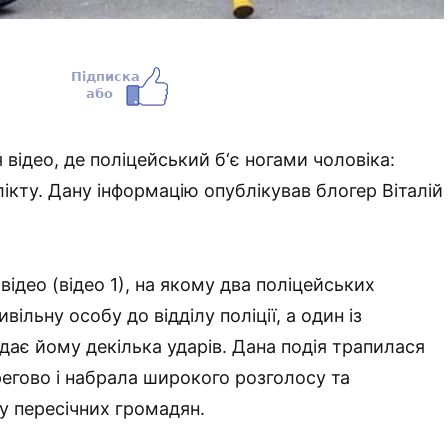
ідео, де поліцейський б‘є ногами чоловіка:
ікту. Дану інформацію опублікував блогер Віталій
ідео (відео 1), на якому два поліцейських
льну особу до відділу поліції, а один із
дає йому декілька ударів. Дана подія трапилася
регово і набрала широкого розголосу та
у пересічних громадян.