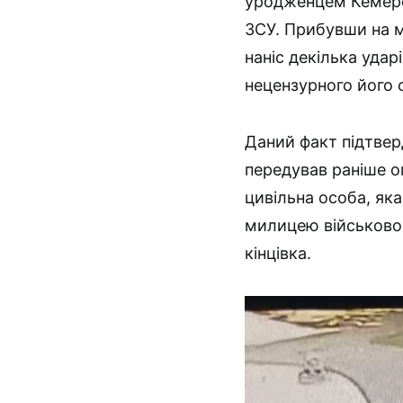
уродженцем Кемеров
ЗСУ. Прибувши на мі
наніс декілька удар
нецензурного його
Даний факт підтвер
передував раніше оп
цивільна особа, яка
милицею військово
кінцівка.