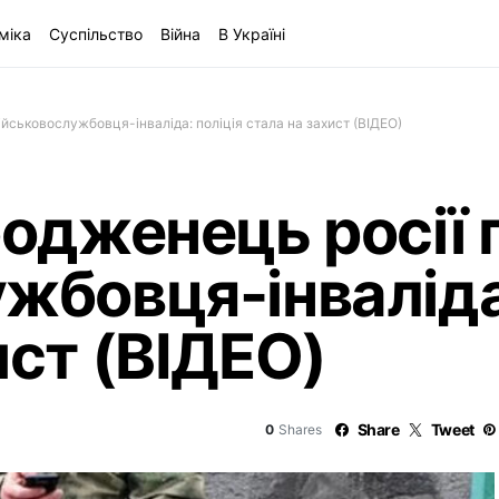
міка
Суспільство
Війна
В Україні
ійськовослужбовця-інваліда: поліція стала на захист (ВІДЕО)
родженець росії 
жбовця-інваліда
ист (ВІДЕО)
Share
Tweet
0
Shares