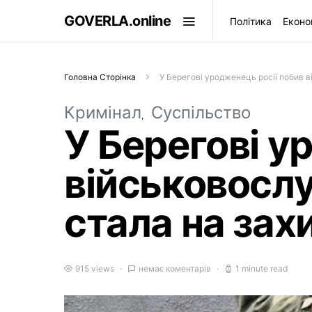
GOVERLA.online
Політика
Еконо
Головна Сторінка
У Берегові уродженець росії побив в
Кримінал
Суспільство
У Берегові у
військовослу
стала на зах
915 views
немає коментарів
1 minute read