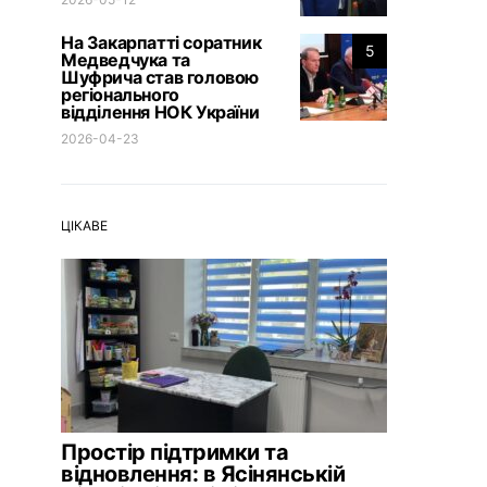
На Закарпатті соратник
5
Медведчука та
Шуфрича став головою
регіонального
відділення НОК України
2026-04-23
ЦІКАВЕ
Простір підтримки та
відновлення: в Ясінянській