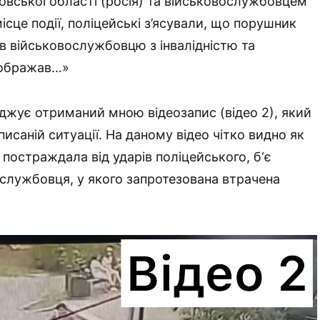
ської області (росія) та військовослужбовцем
сце події, поліцейські з’ясували, що порушник
ів військовослужбовцю з інвалідністю та
 ображав…»
джує отриманий мною відеозапис (відео 2), який
исаній ситуації. На даному відео чітко видно як
 постраждала від ударів поліцейського, б‘є
службовця, у якого запротезована втрачена