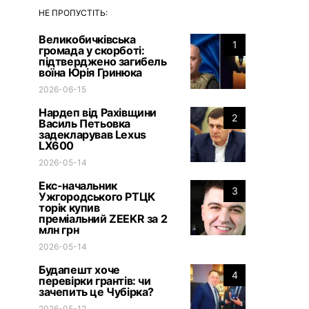
НЕ ПРОПУСТІТЬ:
Великобичківська
1
громада у скорботі:
підтверджено загибель
воїна Юрія Гринюка
2026-06-15
Нардеп від Рахівщини
2
Василь Петьовка
задекларував Lexus
LX600
2026-05-14
Екс-начальник
3
Ужгородського РТЦК
торік купив
преміальний ZEEKR за 2
млн грн
2026-05-14
Будапешт хоче
4
перевірки грантів: чи
зачепить це Чубірка?
2026-05-12