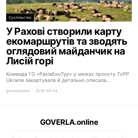
Суспільство
У Рахові створили карту
екомаршрутів та зводять
оглядовий майданчик на
Лисій горі
Команда ГО «РахівЕкоТур» у межах проєкту ToPP
Ukraine закартувала й детально описала…
goverlaonline
2026-08-04
GOVERLA.online