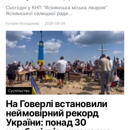
Сьогодні у КНП “Ясінянська міська лікарня”
Ясінянської селищної ради…
Купріян Володимир
2026-08-06
Суспільство
На Говерлі встановили
неймовірний рекорд
України: понад 30