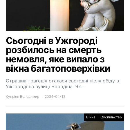
Сьогодні в Ужгороді
розбилось на смерть
немовля, яке випало з
вікна багатоповерхівки
Страшна трагедія сталася сьогодні після обіду в
Ужгороді на вулиці Бородіна. Як…
Купріян Володимир
2024-04-12
Війна
Суспільство