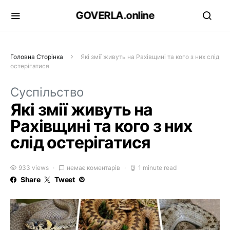
GOVERLA.online
Головна Сторінка
Які змії живуть на Рахівщині та кого з них слід
остерігатися
Суспільство
Які змії живуть на
Рахівщині та кого з них
слід остерігатися
933 views
немає коментарів
1 minute read
Share
Tweet