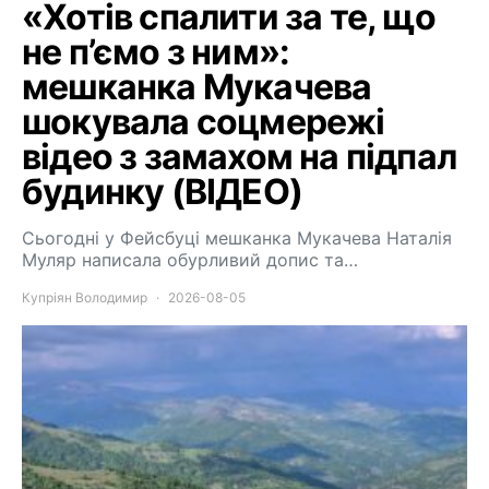
«Хотів спалити за те, що
не п’ємо з ним»:
мешканка Мукачева
шокувала соцмережі
відео з замахом на підпал
будинку (ВІДЕО)
Сьогодні у Фейсбуці мешканка Мукачева Наталія
Муляр написала обурливий допис та…
Купріян Володимир
2026-08-05