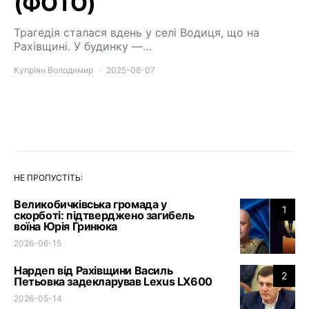
(ФОТО)
Трагедія сталася вдень у селі Водиця, що на
Рахівщині. У будинку —…
Купріян Володимир
2025-08-07
НЕ ПРОПУСТІТЬ:
Великобичківська громада у
1
скорботі: підтверджено загибель
воїна Юрія Гринюка
2026-06-15
Нардеп від Рахівщини Василь
2
Петьовка задекларував Lexus LX600
2026-05-14