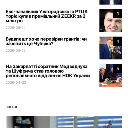
Екс-начальник Ужгородського РТЦК
3
торік купив преміальний ZEEKR за 2
млн грн
2026-05-14
Будапешт хоче перевірки грантів: чи
4
зачепить це Чубірка?
2026-05-12
На Закарпатті соратник Медведчука
5
та Шуфрича став головою
регіонального відділення НОК України
2026-04-23
ЦІКАВЕ