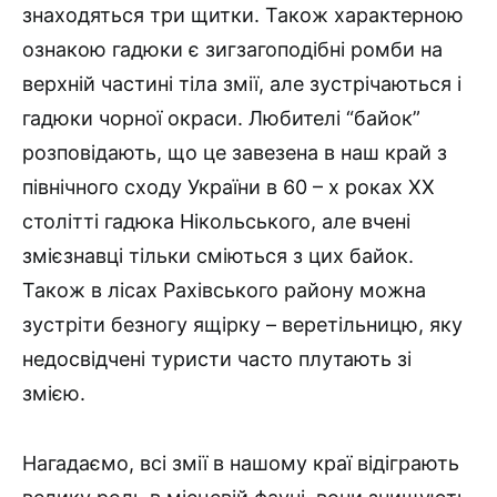
знаходяться три щитки. Також характерною
ознакою гадюки є зигзагоподібні ромби на
верхній частині тіла змії, але зустрічаються і
гадюки чорної окраси. Любителі “байок”
розповідають, що це завезена в наш край з
північного сходу України в 60 – х роках ХХ
столітті гадюка Нікольського, але вчені
змієзнавці тільки сміються з цих байок.
Також в лісах Рахівського району можна
зустріти безногу ящірку – веретільницю, яку
недосвідчені туристи часто плутають зі
змією.
Нагадаємо, всі змії в нашому краї відіграють