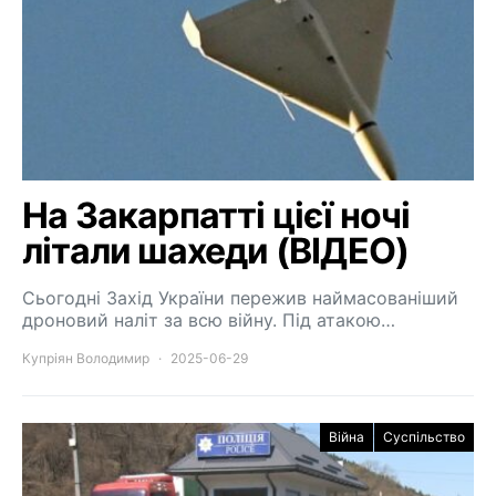
На Закарпатті цієї ночі
літали шахеди (ВІДЕО)
Сьогодні Захід України пережив наймасованіший
дроновий наліт за всю війну. Під атакою…
Купріян Володимир
2025-06-29
Війна
Суспільство