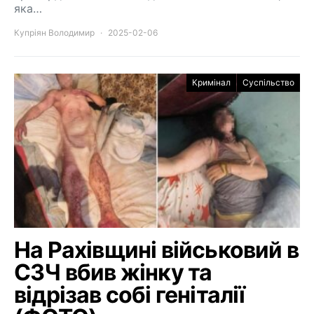
яка…
Купріян Володимир
2025-02-06
Кримінал
Суспільство
На Рахівщині військовий в
СЗЧ вбив жінку та
відрізав собі геніталії