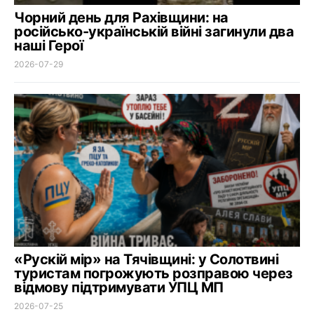
Чорний день для Рахівщини: на
російсько-українській війні загинули два
наші Герої
2026-07-29
«Рускій мір» на Тячівщині: у Солотвині
туристам погрожують розправою через
відмову підтримувати УПЦ МП
2026-07-25