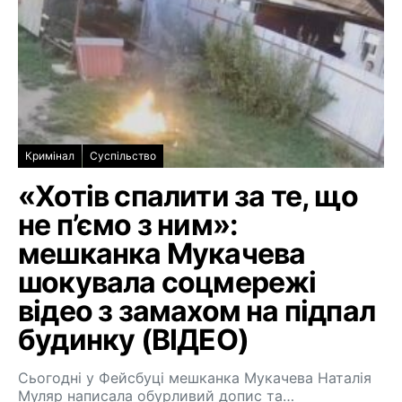
Кримінал
Суспільство
«Хотів спалити за те, що
не п’ємо з ним»:
мешканка Мукачева
шокувала соцмережі
відео з замахом на підпал
будинку (ВІДЕО)
Сьогодні у Фейсбуці мешканка Мукачева Наталія
Муляр написала обурливий допис та…