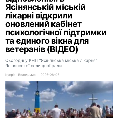
Ясінянській міській
лікарні відкрили
оновлений кабінет
психологічної підтримки
та єдиного вікна для
ветеранів (ВІДЕО)
Сьогодні у КНП “Ясінянська міська лікарня”
Ясінянської селищної ради…
Купріян Володимир
2026-08-06