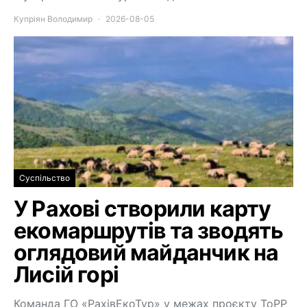
Купріян Володимир
2026-08-05
Суспільство
У Рахові створили карту
екомаршрутів та зводять
оглядовий майданчик на
Лисій горі
Команда ГО «РахівЕкоТур» у межах проєкту ToPP