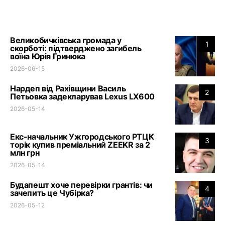
Великобичківська громада у
1
скорботі: підтверджено загибель
воїна Юрія Гринюка
2026-06-15
Нардеп від Рахівщини Василь
2
Петьовка задекларував Lexus LX600
2026-05-14
Екс-начальник Ужгородського РТЦК
3
торік купив преміальний ZEEKR за 2
млн грн
2026-05-14
Будапешт хоче перевірки грантів: чи
4
зачепить це Чубірка?
2026-05-12