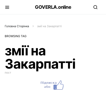
GOVERLA.online
Головна Сторінка
змії на Закарпатті
BROWSING TAG
змії на
Закарпатті
пост