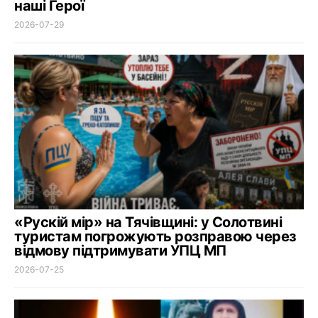
наші Герої
2026-07-29
«Рускій мір» на Тячівщині: у Солотвині
туристам погрожують розправою через
відмову підтримувати УПЦ МП
2026-07-25