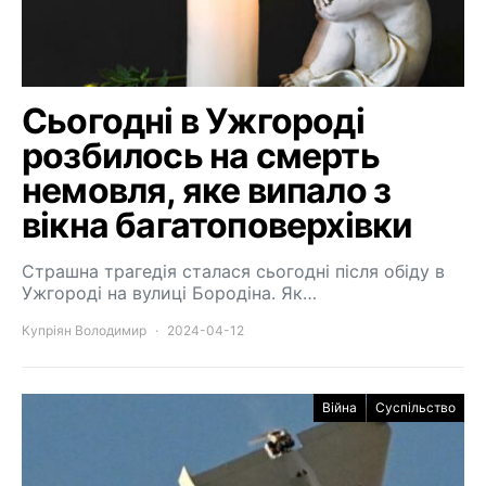
Сьогодні в Ужгороді
розбилось на смерть
немовля, яке випало з
вікна багатоповерхівки
Страшна трагедія сталася сьогодні після обіду в
Ужгороді на вулиці Бородіна. Як…
Купріян Володимир
2024-04-12
Війна
Суспільство