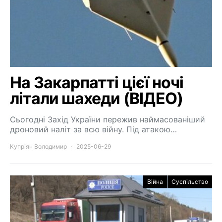
На Закарпатті цієї ночі
літали шахеди (ВІДЕО)
Сьогодні Захід України пережив наймасованіший
дроновий наліт за всю війну. Під атакою…
Купріян Володимир
2025-06-29
Війна
Суспільство