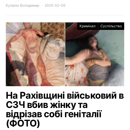
Купріян Володимир
2025-02-06
Кримінал
Суспільство
На Рахівщині військовий в
СЗЧ вбив жінку та
відрізав собі геніталії
(ФОТО)