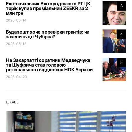
Екс-начальник Ужгородського РТЦК
3
торік купив преміальний ZEEKR за 2
млн грн
2026-05-14
Будапешт хоче перевірки грантів: чи
4
зачепить це Чубірка?
2026-05-12
На Закарпатті соратник Медведчука
5
та Шуфрича став головою
регіонального відділення НОК України
2026-04-23
ЦІКАВЕ