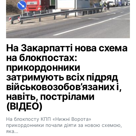
На Закарпатті нова схема
на блокпостах:
прикордонники
затримують всіх підряд
військовозобов’язаних і,
навіть, пострілами
(ВІДЕО)
На блокпосту КПП «Нижні Ворота»
прикордонники почали діяти за новою схемою,
яка…