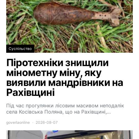
Суспільство
Піротехніки знищили
мінометну міну, яку
виявили мандрівники на
Рахівщині
Під час прогулянки лісовим масивом неподалік
села Косівська Поляна, що на Рахівщині,…
goverlaonline
2026-08-07