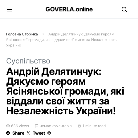
GOVERLA.online
Головна Сторінка
Андрій Делятинчук: Дякуємо героям
Ясінянської громади, які віддали свої життя за Незалежність
України!
Суспільство
Андрій Делятинчук:
Дякуємо героям
Ясінянської громади, які
віддали свої життя за
Незалежність України!
636 views
немає коментарів
1 minute read
Share
Tweet