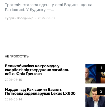
Трагедія сталася вдень у селі Водиця, що на
Рахівщині. У будинку —…
Купріян Володимир
2025-08-07
НЕ ПРОПУСТІТЬ:
Великобичківська громада у
1
скорботі: підтверджено загибель
воїна Юрія Гринюка
2026-06-15
Нардеп від Рахівщини Василь
2
Петьовка задекларував Lexus LX600
2026-05-14