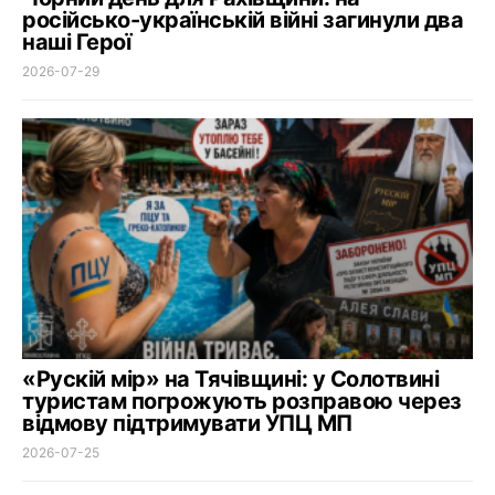
російсько-українській війні загинули два
наші Герої
2026-07-29
«Рускій мір» на Тячівщині: у Солотвині
туристам погрожують розправою через
відмову підтримувати УПЦ МП
2026-07-25