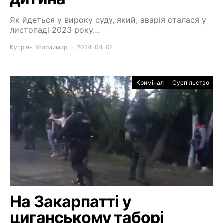
Як йдеться у вироку суду, який, аварія сталася у
листопаді 2023 року…
Купріян Володимир
2024-04-02
Кримінал
Суспільство
На Закарпатті у
циганському таборі