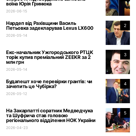
воїна Юрія Гринюка
2026-06-15
Нардеп від Рахівщини Василь
2
Петьовка задекларував Lexus LX600
2026-05-14
Екс-начальник Ужгородського РТЦК
3
торік купив преміальний ZEEKR за 2
млн грн
2026-05-14
Будапешт хоче перевірки грантів: чи
4
зачепить це Чубірка?
2026-05-12
На Закарпатті соратник Медведчука
5
та Шуфрича став головою
регіонального відділення НОК України
2026-04-23