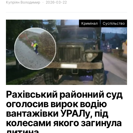
Купріян Володимир
2026-03-22
Кримінал
Суспільство
Рахівський районний суд
оголосив вирок водію
вантажівки УРАЛу, під
колесами якого загинула
дитина