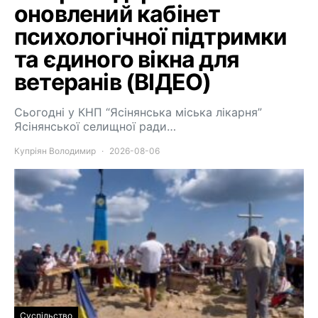
оновлений кабінет
психологічної підтримки
та єдиного вікна для
ветеранів (ВІДЕО)
Сьогодні у КНП “Ясінянська міська лікарня”
Ясінянської селищної ради…
Купріян Володимир
2026-08-06
Суспільство