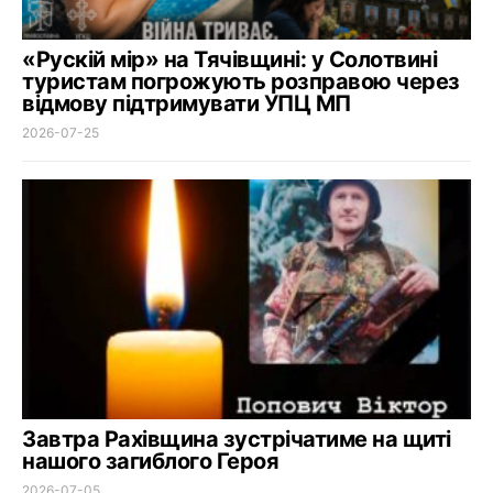
«Рускій мір» на Тячівщині: у Солотвині
туристам погрожують розправою через
відмову підтримувати УПЦ МП
2026-07-25
Завтра Рахівщина зустрічатиме на щиті
нашого загиблого Героя
2026-07-05