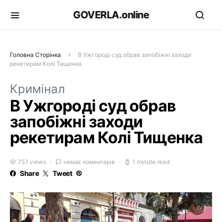
GOVERLA.online
Головна Сторінка
В Ужгороді суд обрав запобіжні заходи
рекетирам Колі Тищенка
Кримінал
В Ужгороді суд обрав
запобіжні заходи
рекетирам Колі Тищенка
757 views
немає коментарів
1 minute read
Share
Tweet