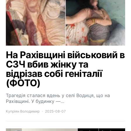
На Рахівщині військовий в
СЗЧ вбив жінку та
відрізав собі геніталії
(ФОТО)
Трагедія сталася вдень у селі Водиця, що на
Рахівщині. У будинку —…
Купріян Володимир
2025-08-07