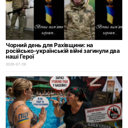
Чорний день для Рахівщини: на
російсько-українській війні загинули два
наші Герої
2026-07-29