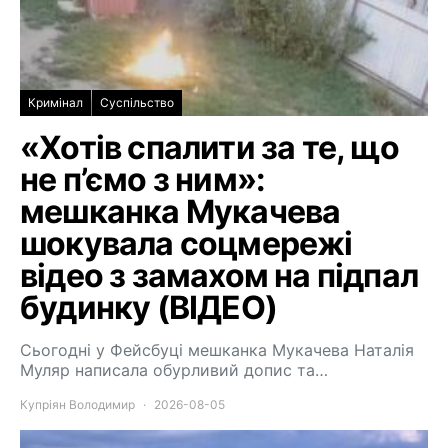
Кримінал
Суспільство
«Хотів спалити за те, що
не п’ємо з ним»:
мешканка Мукачева
шокувала соцмережі
відео з замахом на підпал
будинку (ВІДЕО)
Сьогодні у Фейсбуці мешканка Мукачева Наталія
Муляр написала обурливий допис та…
Купріян Володимир
2026-08-05