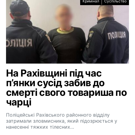
Кримінал
Суспільство
На Рахівщині під час
п’янки сусід забив до
смерті свого товариша по
чарці
Поліцейські Рахівського районного відділу
затримали зловмисника, який підозрюється у
нанесенні тяжких тілесних…