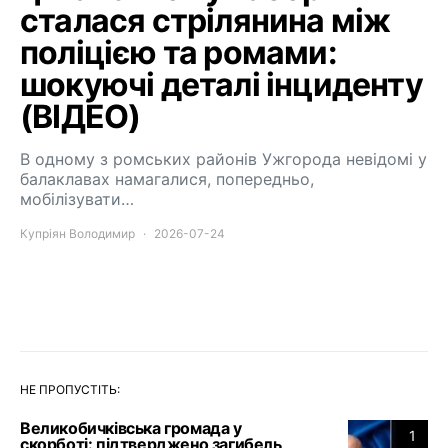
сталася стрілянина між
поліцією та ромами:
шокуючі деталі інциденту
(ВІДЕО)
В одному з ромських районів Ужгорода невідомі у
балаклавах намагалися, попередньо,
мобілізувати…
Купріян Володимир
2026-07-24
НЕ ПРОПУСТІТЬ:
Великобичківська громада у
1
скорботі: підтверджено загибель