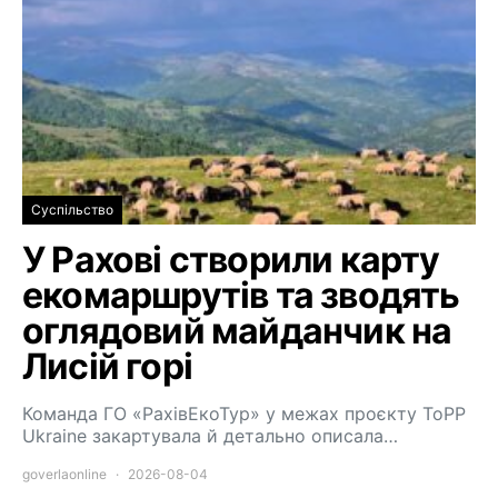
Суспільство
У Рахові створили карту
екомаршрутів та зводять
оглядовий майданчик на
Лисій горі
Команда ГО «РахівЕкоТур» у межах проєкту ToPP
Ukraine закартувала й детально описала…
goverlaonline
2026-08-04