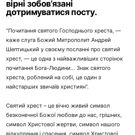
вірні зобов’язані
дотримуватися посту.
“Почитання святого Господнього хреста, —
каже слуга Божий Митрополит Андрей
Шептицький у своєму посланні про святий
хрест, — це одна з найважливіших сторінок
почитання Бога-Людини… Знак святого
хреста, роблений на собі, це один з
найстарших звичаїв християн”.
Святий хрест – це вічно живий символ
безконечної Божої любо­ви до нас, грішних,
символ Христової жертви, символ нашого
від­куплення і спасення, символ Христової