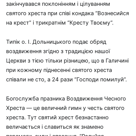
закінчувався поклонінням і цілуванням
святого хреста при співі кондака “Возне­сийся
на крест” і трикратнім “Кресту Твоєму”.
Типік о. І. Дольницького подає обряд
воздвиження згідно з традицією нашої
Церкви з тією тільки різницею, що в Галичині
при кожному піднесенні святого хреста
співали не сто, а 24 рази “Господи помилуй”.
Богослужба празника Воздвиження Чесного
Хреста — це ве­личний гимн у честь святого
хреста. Тут святий хрест безнастанно
величається і славиться як знамено