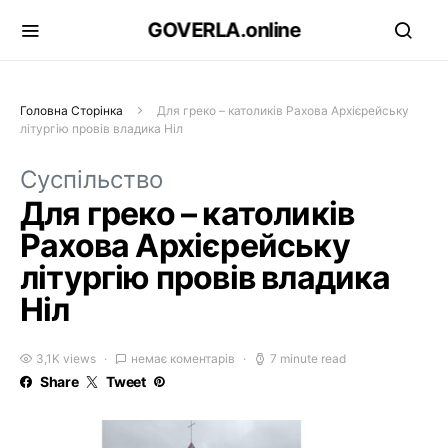
GOVERLA.online
Головна Сторінка
Для греко – католиків Рахова Архієрейську
літургію провів владика Ніл
Суспільство
Для греко – католиків
Рахова Архієрейську
літургію провів владика
Ніл
3,1K views
немає коментарів
7 minute read
Share
Tweet