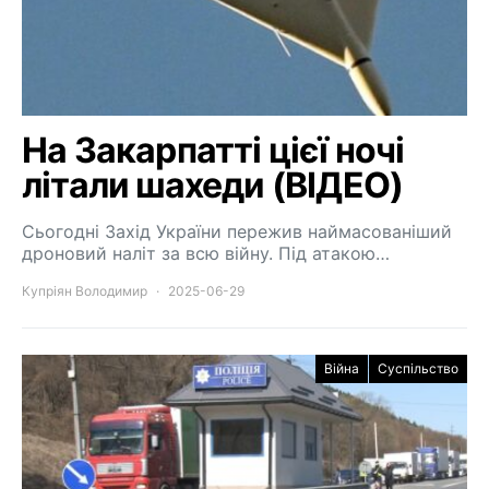
На Закарпатті цієї ночі
літали шахеди (ВІДЕО)
Сьогодні Захід України пережив наймасованіший
дроновий наліт за всю війну. Під атакою…
Купріян Володимир
2025-06-29
Війна
Суспільство