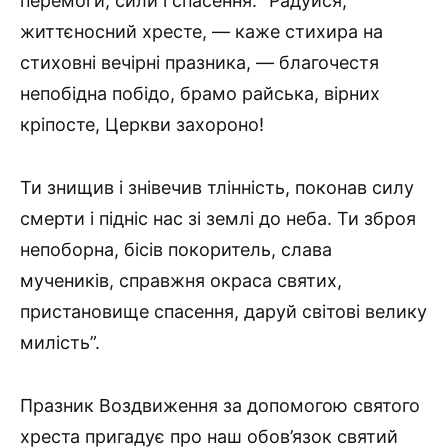
перемоги, сили і спасення. “Радуйся,
життєносний хресте, — каже стихира на
стиховні ве­чірні празника, — благочестя
непобідна побідо, брамо райська, вірних
кріпосте, Церкви захороно!
Ти знищив і знівечив тлінність, поконав силу
смерти і підніс нас зі землі до неба. Ти зброя
непоборна, бісів покоритель, слава
мучеників, справжня окраса святих,
пристановище спасення, даруй світові велику
милість”.
Празник Воздвиження за допомогою святого
хреста пригадує про наш обов’язок святий