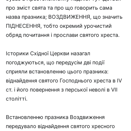
про зміст свята та про що говорить сама
назва празника; ВОЗДВИЖЕННЯ, що значить
ПІД­НЕСЕННЯ, тобто окремий урочистий
обряд почитання і прослави святого хреста.
Історики Східної Церкви назагал
погоджуються, що передусім дві події
сприяли встановленню цього празника:
віднайдення свя­того Господнього хреста в IV
ст. і його повернення з перської неволі в VII
столітті.
Встановленню празника Воздвиження
передувало віднайдення святого хресного