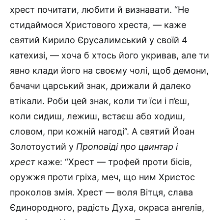
хрест почитати, любити й визнавати. “Не
стидаймося Христового хреста, — каже
святий Кирило Єруса­лимський у своїй 4
катехизі, — хоча б хтось його укривав, але ти
явно клади його на своєму чолі, щоб демони,
бачачи царський знак, дрижали й далеко
втікали. Роби цей знак, коли ти їси і п’єш,
коли сидиш, лежиш, встаєш або ходиш,
словом, при кожній нагоді”. А святий Йоан
Золотоустий у
Проповіді про цвинтар і
хрест
каже: “Хрест — трофей проти бісів,
оружжя проти гріха, меч, що ним Христос
проколов змія. Хрест — воля Вітця, слава
Єдинородного, радість Духа, окраса ангелів,