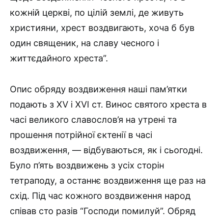
кожній церкві, по цілій землі, де живуть
християни, хрест воздвигають, хоча б був
один священик, на славу чесного і
життєдайного хреста”.
Опис обряду воздвиження наші пам’ятки
подають з XV і XVI ст. Винос святого хреста в
часі великого славослов’я на утрені та
прошення потрійної єктенії в часі
воздвиження, — відбуваються, як і сьогодні.
Було п’ять воздвижень з усіх сторін
тетраподу, а останнє воздвиження ще раз на
схід. Під час кожного воздвиження народ
співав сто разів “Господи помилуй”. Обряд