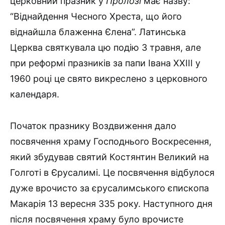
церковний празник у
Пролозі
має назву:
“Віднайдення Чесного Хреста, що його
віднайшла блаженна Єлена”. Латинська
Церква святкувала цю подію 3 травня, але
при реформі празників за папи Івана XXIII у
1960 році це свято викреслено з церковного
календаря.
Початок празнику Воздвиження дало
посвячення храму Гос­поднього Воскресення,
який збудував святий Костянтин Великий на
Голготі в Єрусалимі. Це посвячення відбулося
дуже врочисто за єрусалимського єпископа
Макарія 13 вересня 335 року. Наступ­ного дня
після посвячення храму було врочисте