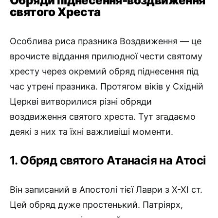
Обряди піднесення-воздвиження
святого Хреста
Особлива риса празника Воздвиження — це
врочисте віддання прилюдної чести святому
хресту через окремий обряд піднесення під
час утрені празника. Протягом віків у Східній
Церкві витвори­лися різні обряди
воздвиження святого хреста. Тут згадаємо
деякі з них та їхні важливіші моменти.
1. Обряд святого Атанасія на Атосі
Він записаний в Апостолі тієї Лаври з Х-ХІ ст.
Цей обряд дуже простенький. Патріярх,