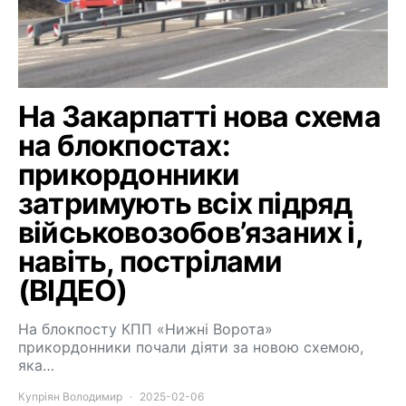
На Закарпатті нова схема
на блокпостах:
прикордонники
затримують всіх підряд
військовозобов’язаних і,
навіть, пострілами
(ВІДЕО)
На блокпосту КПП «Нижні Ворота»
прикордонники почали діяти за новою схемою,
яка…
Купріян Володимир
2025-02-06