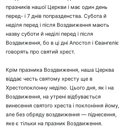
празників нашої Церкви і має один день
перед- і 7 днів попразденства. Субота й
неділя перед і після Воздвиження мають
назву суботи й неділі перед і після
Воздвиження, бо в ці дні Апостол і Євангеліє
говорять про святий хрест.
Крім празника Воздвиження, наша Церква
віддає честь святому хресту ще в
Хрестопоклонну неділю. Цього дня, як і на
Воздви­ження, на утрені відбувається
винесення святого хреста і покло­ніння йому,
але без обряду воздвиження — піднесення,
яке є тільки на празник Воздвиження.