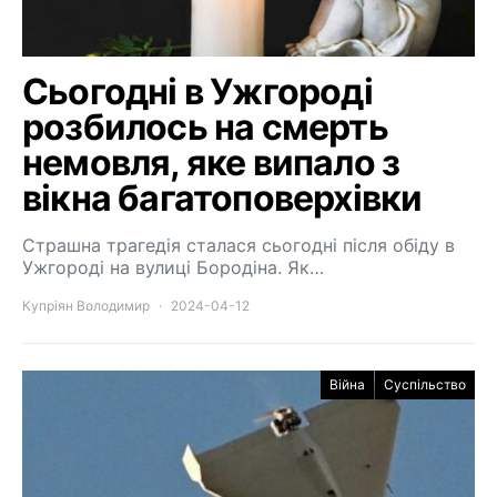
Сьогодні в Ужгороді
розбилось на смерть
немовля, яке випало з
вікна багатоповерхівки
Страшна трагедія сталася сьогодні після обіду в
Ужгороді на вулиці Бородіна. Як…
Купріян Володимир
2024-04-12
Війна
Суспільство