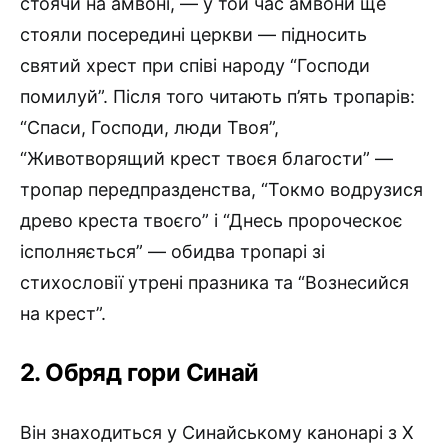
стоячи на амвоні, — у той час амвони ще
стояли посередині церкви — підносить
святий хрест при співі народу “Господи
помилуй”. Після того читають п’ять тропарів:
“Спаси, Господи, люди Твоя”,
“Животворящий крест твоєя бла­гости” —
тропар передпразденства, “Токмо водрузися
древо креста твоєго” і “Днесь пророческоє
ісполняється” — обидва тропарі зі
стихословії утрені празника та “Вознесийся
на крест”.
2. Обряд гори Синай
Він знаходиться у Синайському канонарі з X