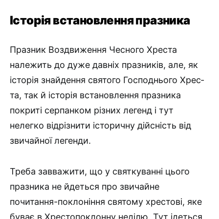
Історія встановлення празника
Празник Воздвиження Чесного Хреста
належить до дуже дав­ніх празників, але, як
історія знайдення святого Господнього Хрес­
та, так й історія встановлення празника
покриті серпанком різних легенд і тут
нелегко відрізнити історичну дійсність від
звичайної легенди.
Треба завважити, що у святкуванні цього
празника не йдеться про звичайне
почитання-поклоніння святому хрестові, яке
буває в Хрестопоклонну неділю. Тут ідеться