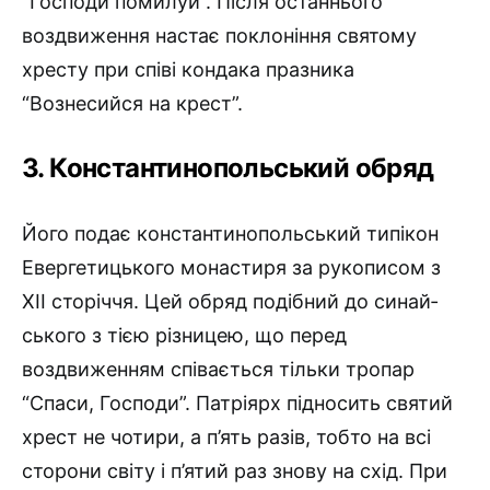
“Господи помилуй”. Після останнього
воздвиження настає поклоніння святому
хресту при співі кондака празника
“Вознесийся на крест”.
3. Константинопольський обряд
Його подає константинопольський типікон
Евергетицького мо­настиря за рукописом з
XII сторіччя. Цей обряд подібний до синай­
ського з тією різницею, що перед
воздвиженням співається тільки тропар
“Спаси, Господи”. Патріярх підносить святий
хрест не чотири, а п’ять разів, тобто на всі
сторони світу і п’ятий раз знову на схід. При