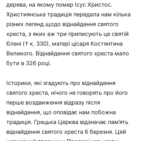
дерева, на якому помер Ісус Христос.
Християн­ська традиція передала нам кілька
різних легенд щодо віднайдення святого
хреста, з яких аж три приписують це святій
Єлені († к. 330), матері цісаря Костянтина
Великого. Віднайдення святого хреста мало
бути в 326 році.
Історики, які згадують про віднайдення
святого хреста, нічого не говорять про його
перше воздвиження відразу після
віднайдення, що оповідає нам побожна
традиція. Грецька Церква відзначає пам’ять
віднайдення святого хреста 6 березня. Цей