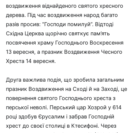
воздвиження від­найденого святого хресного
дерева. Під час воздвиження народ багато
разів просив: “Господи помилуй”. Відтоді
Східна Церква щорічно святкує пам’ять
посвячення храму Господнього Воскре­сення
13 вересня, а празник Воздвиження Чесного
Хреста 14 вересня.
Друга важлива подія, що зробила загальним
празник Воздви­ження на Сході й на Заході, це
повернення святого Господнього хреста з
перської неволі. Перський цар Хозрой у 614
році здобув Єрусалим і забрав Господній
хрест до своєї столиці в Ктесифоні. Через