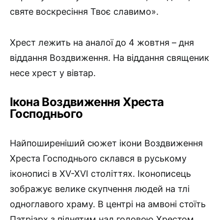
святе воскресіння Твоє славимо».
Хрест лежить на аналої до 4 жовтня – дня
віддання Воздвиження. На віддання священик
несе хрест у вівтар.
Ікона Воздвиження Хреста
Господнього
Найпоширеніший сюжет ікони Воздвиження
Хреста Господнього склався в руському
іконописі в XV-XVI століттях. Іконописець
зображує велике скупчення людей на тлі
одноглавого храму. В центрі на амвоні стоїть
Патріарх з піднятим над головою Хрестом.