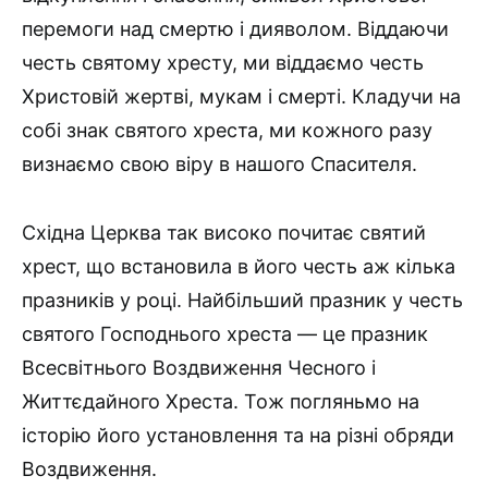
перемоги над смертю і дияволом. Віддаючи
честь святому хресту, ми віддаємо честь
Хрис­товій жертві, мукам і смерті. Кладучи на
собі знак святого хреста, ми кожного разу
визнаємо свою віру в нашого Спасителя.
Східна Церква так високо почитає святий
хрест, що встано­вила в його честь аж кілька
празників у році. Найбільший празник у честь
святого Господнього хреста — це празник
Всесвітнього Воздвиження Чесного і
Життєдайного Хреста. Тож погляньмо на
історію його установлення та на різні обряди
Воздвиження.