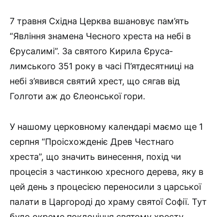
7 травня Східна Церква вшановує пам’ять
“Явління знамена Чесного хреста на небі в
Єрусалимі”. За святого Кирила Єруса­
лимського 351 року в часі П’ятдесятниці на
небі з’явився святий хрест, що сягав від
Голготи аж до Єлеонської гори.
У нашому церковному календарі маємо ще 1
серпня “Проісхож­деніє Древ Честнаго
хреста”, що значить винесення, похід чи
процесія з частинкою хресного дерева, яку в
цей день з процесією переносили з царської
палати в Царгороді до храму святої Софії. Тут
було окреме поклоніння святому хресту,