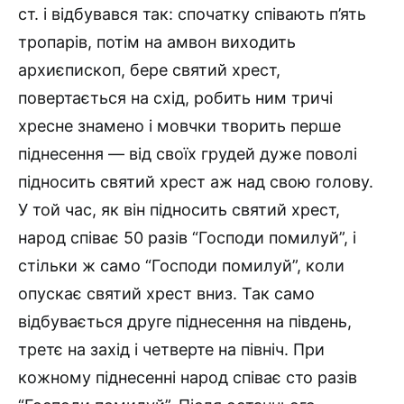
ст. і відбувався так: спочатку співають п’ять
тропарів, потім на амвон виходить
архиєпископ, бере святий хрест,
повертається на схід, робить ним тричі
хресне знамено і мовчки творить перше
піднесення — від своїх грудей дуже поволі
підносить святий хрест аж над свою голову.
У той час, як він підносить святий хрест,
народ співає 50 разів “Господи помилуй”, і
стільки ж само “Господи помилуй”, коли
опускає святий хрест вниз. Так само
відбувається друге піднесення на південь,
третє на захід і четверте на північ. При
кожному піднесенні народ співає сто разів