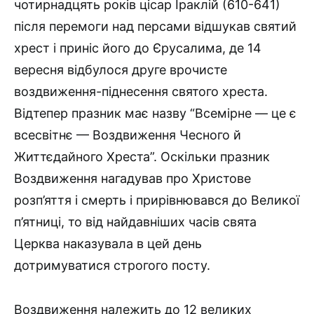
чотирнадцять років цісар Іраклій (610-641)
після перемоги над персами відшукав святий
хрест і приніс його до Єрусалима, де 14
вересня відбулося друге врочисте
воздвиження-піднесення свя­того хреста.
Відтепер празник має назву “Всемірне — це є
все­світнє — Воздвиження Чесного й
Життєдайного Хреста”. Оскільки празник
Воздвиження нагадував про Христове
розп’яття і смерть і прирівнювався до Великої
п’ятниці, то від найдавніших часів свята
Церква наказувала в цей день
дотримуватися строгого посту.
Воздвиження належить до 12 великих