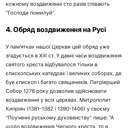
кожному воздвиженні сто разів співають
“Господи помилуй”.
4. Обряд воздвиження на Русі
У пам’ятках нашої Церкви цей обряд уже
згадується в XIII ст. У давні часи воздвиження
святого хреста відбувалося тільки в
єпископських катедрах і великих соборах, де
був єпископ і багато священиків. Патріярший
Собор 1276 року дозволив здійснювати
воздвиження у всіх церквах. Митрополит
Кипріян (1381-1382 і 1390-1406) у своєму
“Поученні руському духовенству” пише: “А
щодо воздвиження Чесного хреста, то в