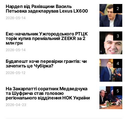
Нардеп від Рахівщини Василь
2
Петьовка задекларував Lexus LX600
2026-05-14
Екс-начальник Ужгородського РТЦК
3
торік купив преміальний ZEEKR за 2
млн грн
2026-05-14
Будапешт хоче перевірки грантів: чи
4
зачепить це Чубірка?
2026-05-12
На Закарпатті соратник Медведчука
5
та Шуфрича став головою
регіонального відділення НОК України
2026-04-23