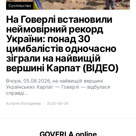
Суспільство
На Говерлі встановили
неймовірний рекорд
України: понад 30
цимбалістів одночасно
зіграли на найвищій
вершині Карпат (ВІДЕО)
Вчора, 05.08.2026, на найвищій вершині
Українських Карпат — Говерлі — відбулася
справді…
Купріян Володимир
2026-08-06
GOVERLA.online