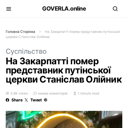
GOVERLA.online
Головна Сторінка
На Закарпатті помер представник путінської
церкви Станіслав Олійник
Суспільство
На Закарпатті помер
представник путінської
церкви Станіслав Олійник
3,6K views
немає коментарів
1 minute read
Share
Tweet