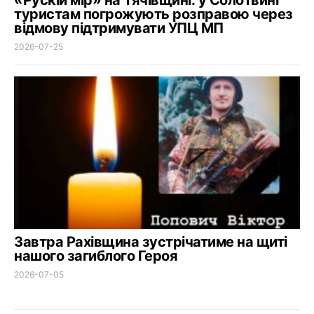
«Рускій мір» на Тячівщині: у Солотвині
туристам погрожують розправою через
відмову підтримувати УПЦ МП
2026-07-25
Завтра Рахівщина зустрічатиме на щиті
нашого загиблого Героя
2026-07-05