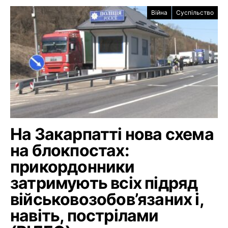
Війна
Суспільство
На Закарпатті нова схема
на блокпостах:
прикордонники
затримують всіх підряд
військовозобов’язаних і,
навіть, пострілами