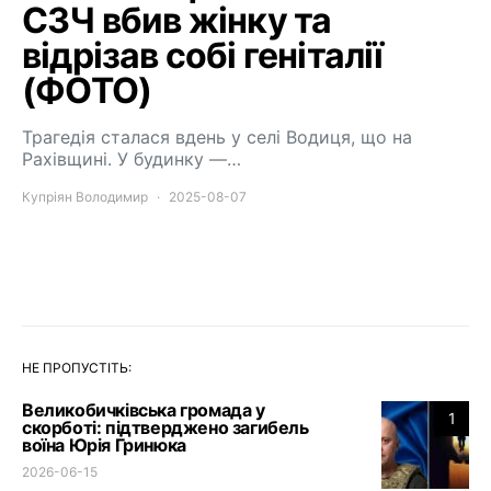
СЗЧ вбив жінку та
відрізав собі геніталії
(ФОТО)
Трагедія сталася вдень у селі Водиця, що на
Рахівщині. У будинку —…
Купріян Володимир
2025-08-07
НЕ ПРОПУСТІТЬ:
Великобичківська громада у
1
скорботі: підтверджено загибель
воїна Юрія Гринюка
2026-06-15