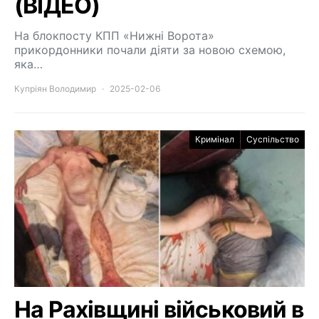
(ВІДЕО)
На блокпосту КПП «Нижні Ворота»
прикордонники почали діяти за новою схемою,
яка…
Купріян Володимир
2025-02-06
Кримінал
Суспільство
На Рахівщині військовий в