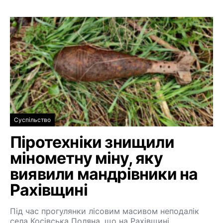
Суспільство
Піротехніки знищили
мінометну міну, яку
виявили мандрівники на
Рахівщині
Під час прогулянки лісовим масивом неподалік
села Косівська Поляна, що на Рахівщині,…