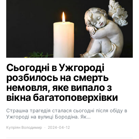
Сьогодні в Ужгороді
розбилось на смерть
немовля, яке випало з
вікна багатоповерхівки
Страшна трагедія сталася сьогодні після обіду в
Ужгороді на вулиці Бородіна. Як…
Купріян Володимир
2024-04-12