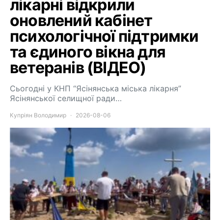
лікарні відкрили
оновлений кабінет
психологічної підтримки
та єдиного вікна для
ветеранів (ВІДЕО)
Сьогодні у КНП “Ясінянська міська лікарня”
Ясінянської селищної ради…
Купріян Володимир
2026-08-06