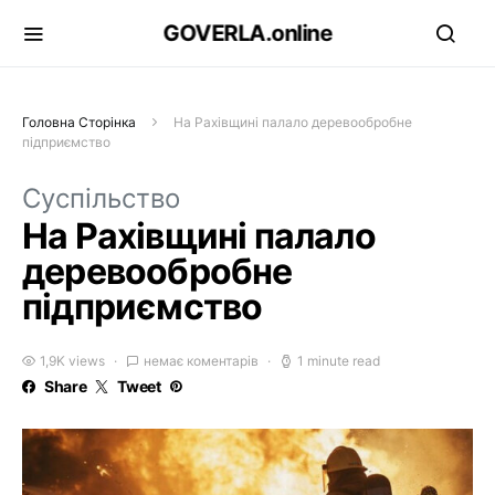
GOVERLA.online
Головна Сторінка
На Рахівщині палало деревообробне
підприємство
Суспільство
На Рахівщині палало
деревообробне
підприємство
1,9K views
немає коментарів
1 minute read
Share
Tweet