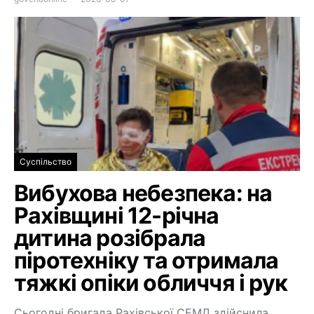
Суспільство
Вибухова небезпека: на
Рахівщині 12-річна
дитина розібрала
піротехніку та отримала
тяжкі опіки обличчя і рук
Сьогодні бригада Рахівської СЕМД здійснила