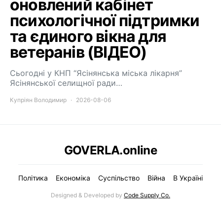
оновлений кабінет
психологічної підтримки
та єдиного вікна для
ветеранів (ВІДЕО)
Сьогодні у КНП “Ясінянська міська лікарня”
Ясінянської селищної ради…
Купріян Володимир
2026-08-06
GOVERLA.online
Політика
Економіка
Суспільство
Війна
В Україні
Designed & Developed by
Code Supply Co.