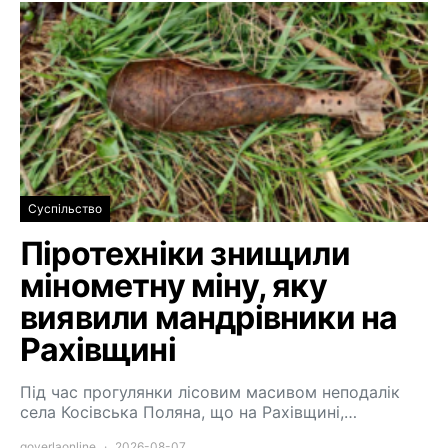
Суспільство
Піротехніки знищили
мінометну міну, яку
виявили мандрівники на
Рахівщині
Під час прогулянки лісовим масивом неподалік
села Косівська Поляна, що на Рахівщині,…
goverlaonline
2026-08-07