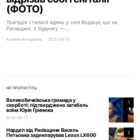
(ФОТО)
Трагедія сталася вдень у селі Водиця, що на
Рахівщині. У будинку —…
Купріян Володимир
2025-08-07
НЕ ПРОПУСТІТЬ:
Великобичківська громада у
1
скорботі: підтверджено загибель
воїна Юрія Гринюка
2026-06-15
Нардеп від Рахівщини Василь
2
Петьовка задекларував Lexus LX600