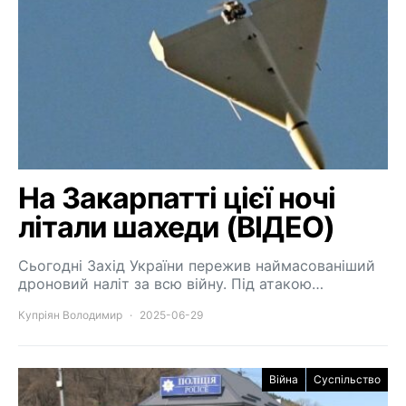
На Закарпатті цієї ночі
літали шахеди (ВІДЕО)
Сьогодні Захід України пережив наймасованіший
дроновий наліт за всю війну. Під атакою…
Купріян Володимир
2025-06-29
Війна
Суспільство