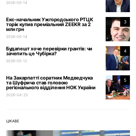
2026-05-14
Екс-начальник Ужгородського РТЦК
3
торік купив преміальний ZEEKR за 2
млн грн
2026-05-14
Будапешт хоче перевірки грантів: чи
4
зачепить це Чубірка?
2026-05-12
На Закарпатті соратник Медведчука
5
та Шуфрича став головою
регіонального відділення НОК України
2026-04-23
ЦІКАВЕ