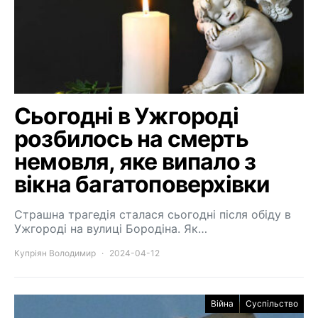
Сьогодні в Ужгороді
розбилось на смерть
немовля, яке випало з
вікна багатоповерхівки
Страшна трагедія сталася сьогодні після обіду в
Ужгороді на вулиці Бородіна. Як…
Купріян Володимир
2024-04-12
Війна
Суспільство