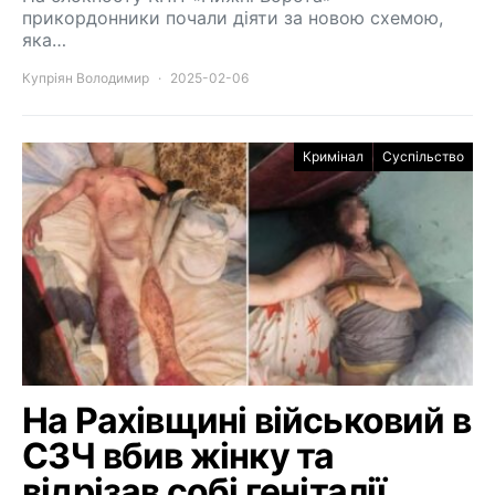
прикордонники почали діяти за новою схемою,
яка…
Купріян Володимир
2025-02-06
Кримінал
Суспільство
На Рахівщині військовий в
СЗЧ вбив жінку та
відрізав собі геніталії