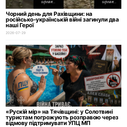
Чорний день для Рахівщини: на
російсько-українській війні загинули два
наші Герої
2026-07-29
«Рускій мір» на Тячівщині: у Солотвині
туристам погрожують розправою через
відмову підтримувати УПЦ МП