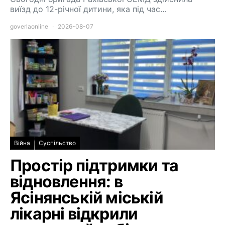
виїзд до 12-річної дитини, яка під час…
goverlaonline
2026-08-07
Війна
Суспільство
Простір підтримки та
відновлення: в
Ясінянській міській
лікарні відкрили