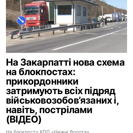
На Закарпатті нова схема
на блокпостах:
прикордонники
затримують всіх підряд
військовозобов’язаних і,
навіть, пострілами
(ВІДЕО)
На блокпосту КПП «Нижні Ворота»