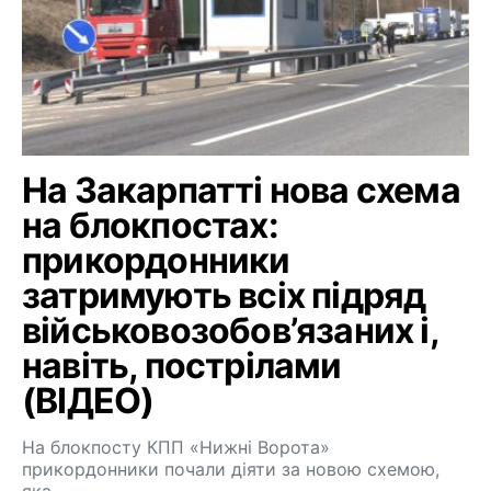
На Закарпатті нова схема
на блокпостах:
прикордонники
затримують всіх підряд
військовозобов’язаних і,
навіть, пострілами
(ВІДЕО)
На блокпосту КПП «Нижні Ворота»
прикордонники почали діяти за новою схемою,
яка…