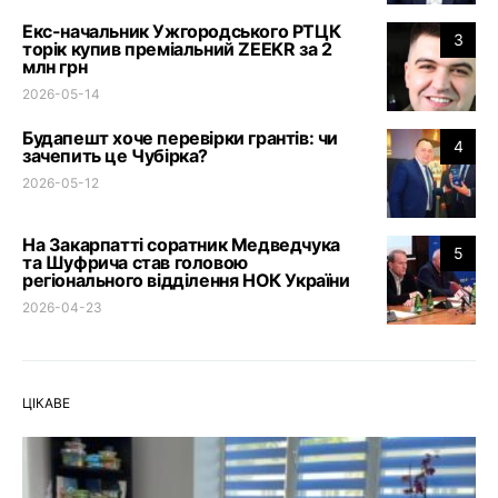
Екс-начальник Ужгородського РТЦК
3
торік купив преміальний ZEEKR за 2
млн грн
2026-05-14
Будапешт хоче перевірки грантів: чи
4
зачепить це Чубірка?
2026-05-12
На Закарпатті соратник Медведчука
5
та Шуфрича став головою
регіонального відділення НОК України
2026-04-23
ЦІКАВЕ