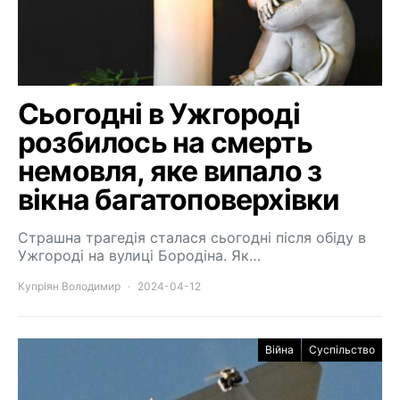
Сьогодні в Ужгороді
розбилось на смерть
немовля, яке випало з
вікна багатоповерхівки
Страшна трагедія сталася сьогодні після обіду в
Ужгороді на вулиці Бородіна. Як…
Купріян Володимир
2024-04-12
Війна
Суспільство