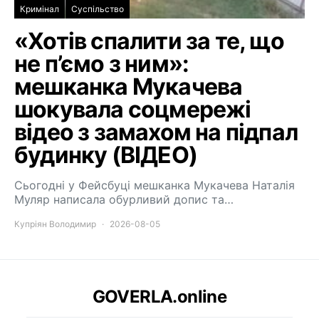
Кримінал
Суспільство
«Хотів спалити за те, що
не п’ємо з ним»:
мешканка Мукачева
шокувала соцмережі
відео з замахом на підпал
будинку (ВІДЕО)
Сьогодні у Фейсбуці мешканка Мукачева Наталія
Муляр написала обурливий допис та…
Купріян Володимир
2026-08-05
GOVERLA.online