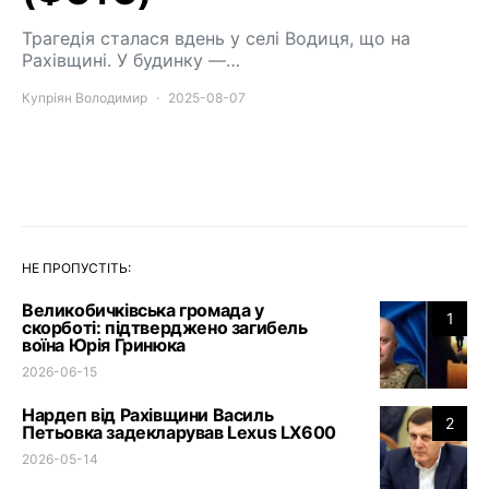
Трагедія сталася вдень у селі Водиця, що на
Рахівщині. У будинку —…
Купріян Володимир
2025-08-07
НЕ ПРОПУСТІТЬ:
Великобичківська громада у
1
скорботі: підтверджено загибель
воїна Юрія Гринюка
2026-06-15
Нардеп від Рахівщини Василь
2
Петьовка задекларував Lexus LX600
2026-05-14