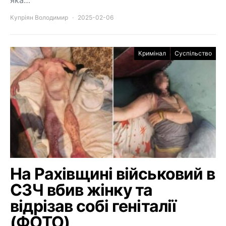
Купріян Володимир
2025-02-06
Кримінал
Суспільство
На Рахівщині військовий в
СЗЧ вбив жінку та
відрізав собі геніталії
(ФОТО)