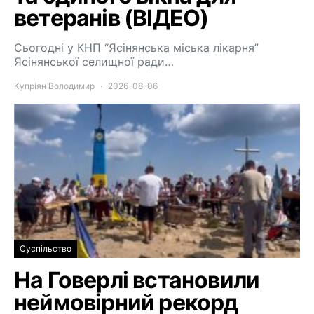
ветеранів (ВІДЕО)
Сьогодні у КНП “Ясінянська міська лікарня”
Ясінянської селищної ради…
Купріян Володимир
2026-08-06
Суспільство
На Говерлі встановили
неймовірний рекорд