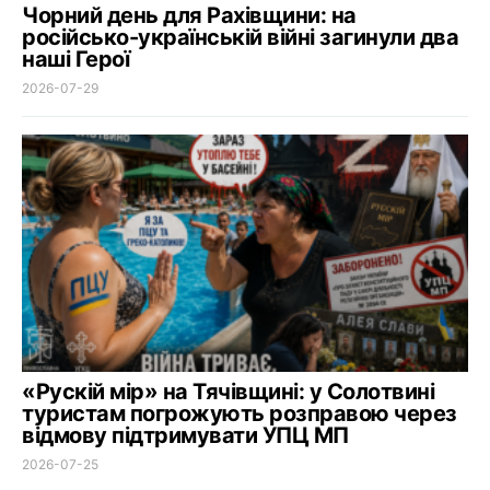
Чорний день для Рахівщини: на
російсько-українській війні загинули два
наші Герої
2026-07-29
«Рускій мір» на Тячівщині: у Солотвині
туристам погрожують розправою через
відмову підтримувати УПЦ МП
2026-07-25