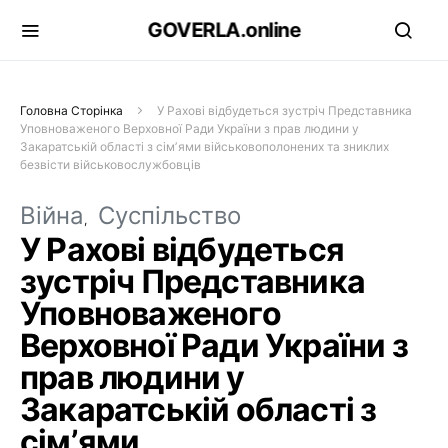
GOVERLA.online
Головна Сторінка
У Рахові відбудеться зустріч Представника
Уповноваженого Верховної Ради України з прав людини у
Закаратській області з сімʼями військовополонених та зниклих
безвісти військовослужбовців
Війна
Суспільство
У Рахові відбудеться
зустріч Представника
Уповноваженого
Верховної Ради України з
прав людини у
Закаратській області з
сімʼями