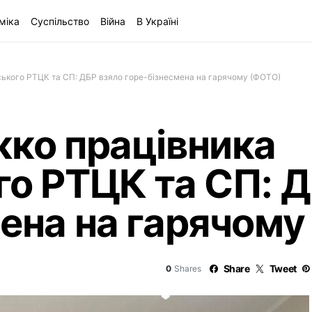
міка
Суспільство
Війна
В Україні
ського РТЦК та СП: ДБР взяло горе-бізнесмена на гарячому (ФОТО)
жко працівника
о РТЦК та СП: Д
мена на гарячому
Share
Tweet
0
Shares