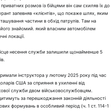
с приватних розмов із бійцями він сам схиляв їх до
гурант запевняв «клієнтів», що покаже шлях, яким
ташування частини в обхід патрулів. Там на
и його знайомий. який власним автомобілем
чні локації.
ісце несення служби залишили щонайменше 5
в.
римали інструктора у лютому 2025 року під час
оларів США за сприяння в ухиленні від
кової служби двом військовослужбовцям.
итимуть за перешкоджання законній діяльності
ових формувань в особливий період (ч. 1 ст. 114-1