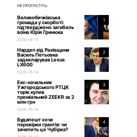
НЕ ПРОПУСТІТЬ:
Великобичківська
1
громада у скорботі:
підтверджено загибель
воїна Юрія Гринюка
2026-06-15
Нардеп від Рахівщини
2
Василь Петьовка
задекларував Lexus
LX600
2026-05-14
Екс-начальник
3
Ужгородського РТЦК
торік купив
преміальний ZEEKR за 2
млн грн
2026-05-14
Будапешт хоче
4
перевірки грантів: чи
зачепить це Чубірка?
2026-05-12