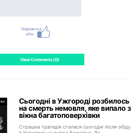
View Comments (0)
Сьогодні в Ужгороді розбилось
тво
на смерть немовля, яке випало з
вікна багатоповерхівки
Страшна трагедія сталася сьогодні після обіду
в Ужгороді на вулиці Бородіна. Як…