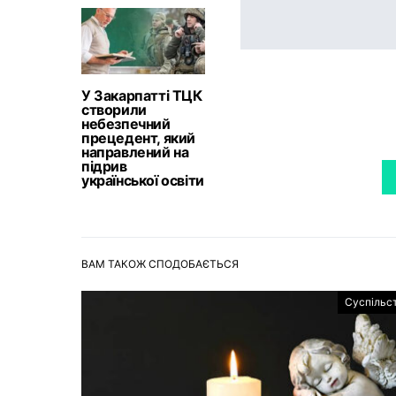
У Закарпатті ТЦК
створили
небезпечний
прецедент, який
направлений на
підрив
української освіти
ВАМ ТАКОЖ СПОДОБАЄТЬСЯ
Суспільс