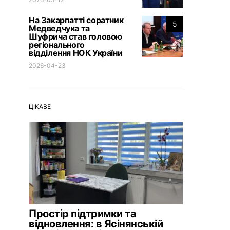
На Закарпатті соратник
5
Медведчука та
Шуфрича став головою
регіонального
відділення НОК України
2026-04-23
ЦІКАВЕ
Простір підтримки та
відновлення: в Ясінянській