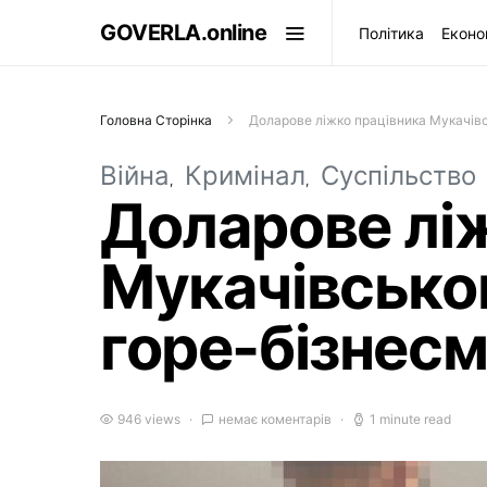
GOVERLA.online
Політика
Еконо
Головна Сторінка
Доларове ліжко працівника Мукачів
Війна
Кримінал
Суспільство
Доларове лі
Мукачівськог
горе-бізнес
946 views
немає коментарів
1 minute read