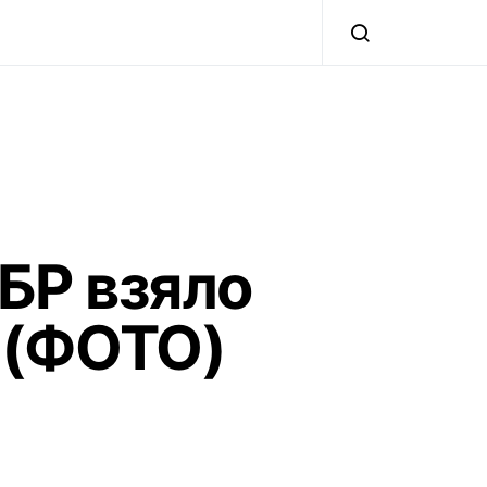
БР взяло
 (ФОТО)