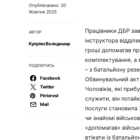
Опубліковано: 30
Жовтня 2025
Працівники ДБР за
АВТОР
інструктора відділе
Купріян Володимир
гроші допомагав пр
комплектування, а 
ПОДІЛИТИСЬ
– з батальйону резе
Facebook
Обвинувальний акт 
Twitter
Чоловіків, які приб
Pinterest
служити, він потайк
Mail
послуги становила 
чи знайомі військов
«допомагав» військ
втікати із батальйо