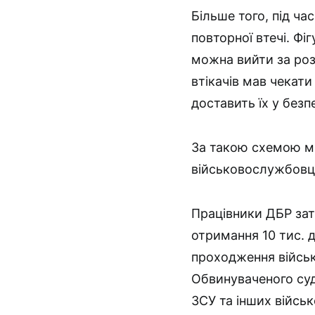
Більше того, під ча
повторної втечі. Фі
можна вийти за роз
втікачів мав чекат
доставить їх у безпе
За такою схемою м
військовослужбовці
Працівники ДБР зат
отримання 10 тис. д
проходження війсь
Обвинуваченого суд
ЗСУ та інших військ