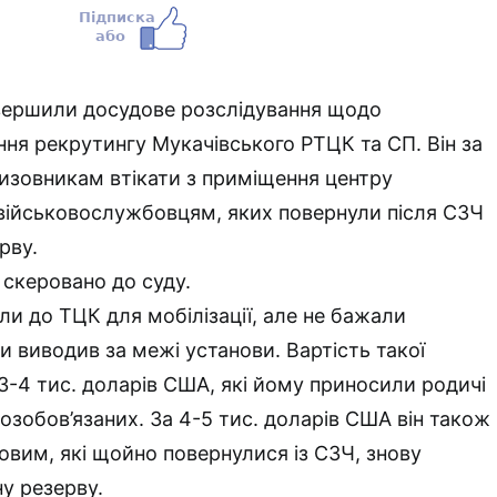
вершили досудове розслідування щодо
ння рекрутингу Мукачівського РТЦК та СП. Він за
изовникам втікати з приміщення центру
військовослужбовцям, яких повернули після СЗЧ
рву.
скеровано до суду.
ули до ТЦК для мобілізації, але не бажали
и виводив за межі установи. Вартість такої
3-4 тис. доларів США, які йому приносили родичі
озобов’язаних. За 4-5 тис. доларів США він також
овим, які щойно повернулися із СЗЧ, знову
ну резерву.