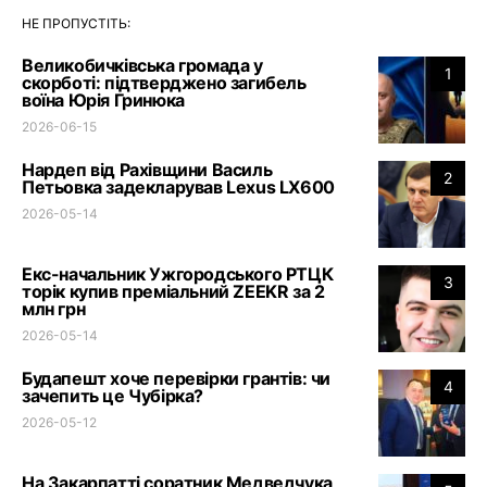
НЕ ПРОПУСТІТЬ:
Великобичківська громада у
1
скорботі: підтверджено загибель
воїна Юрія Гринюка
2026-06-15
Нардеп від Рахівщини Василь
2
Петьовка задекларував Lexus LX600
2026-05-14
Екс-начальник Ужгородського РТЦК
3
торік купив преміальний ZEEKR за 2
млн грн
2026-05-14
Будапешт хоче перевірки грантів: чи
4
зачепить це Чубірка?
2026-05-12
На Закарпатті соратник Медведчука