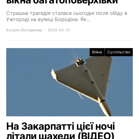
Страшна трагедія сталася сьогодні після обіду в
Ужгороді на вулиці Бородіна. Як…
Купріян Володимир
2024-04-12
Війна
Суспільство
На Закарпатті цієї ночі
літали шахеди (ВІДЕО)