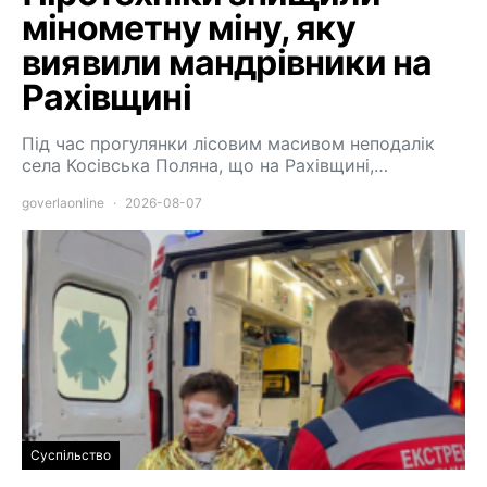
мінометну міну, яку
виявили мандрівники на
Рахівщині
Під час прогулянки лісовим масивом неподалік
села Косівська Поляна, що на Рахівщині,…
goverlaonline
2026-08-07
Суспільство