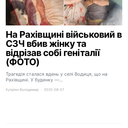
На Рахівщині військовий в
СЗЧ вбив жінку та
відрізав собі геніталії
(ФОТО)
Трагедія сталася вдень у селі Водиця, що на
Рахівщині. У будинку —…
Купріян Володимир
2025-08-07