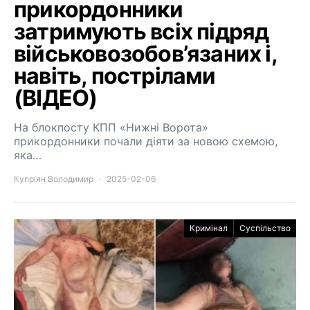
прикордонники
затримують всіх підряд
військовозобов’язаних і,
навіть, пострілами
(ВІДЕО)
На блокпосту КПП «Нижні Ворота»
прикордонники почали діяти за новою схемою,
яка…
Купріян Володимир
2025-02-06
Кримінал
Суспільство