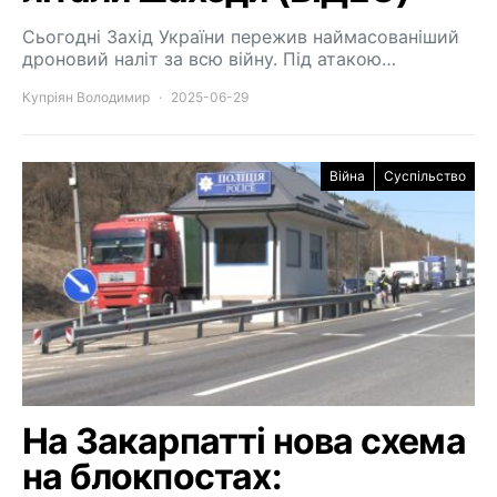
Сьогодні Захід України пережив наймасованіший
дроновий наліт за всю війну. Під атакою…
Купріян Володимир
2025-06-29
Війна
Суспільство
На Закарпатті нова схема
на блокпостах: