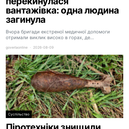
перекинулася
вантажівка: одна людина
загинула
Вчора бригади екстреної медичної допомоги
отримали виклик високо в горах, де…
goverlaonline
2026-08-09
Суспільство
Піротехніки знищили