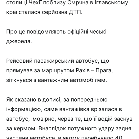
столиці Чехії поблизу Смрчна в Їглавському
краї сталася серйозна ДТП.
Про це повідомляють офіційні чеські
джерела.
Рейсовий пасажирський автобус, що
прямував за маршрутом Рахів – Прага,
зіткнувся з вантажним автомобілем.
Як сказано в дописі, за попередньою
інформацією, саме вантажівка врізалася в
автобус, імовірно, через те, що її водій заснув
за кермом. Внаслідок потужного удару задня
частина автобуса, в якому перебувало 40