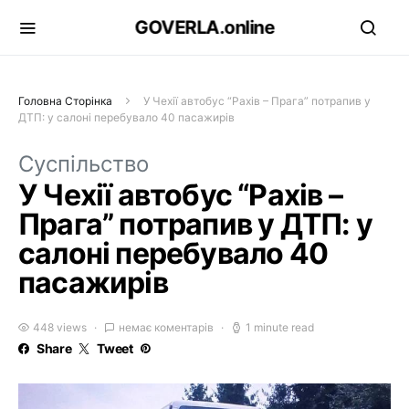
GOVERLA.online
Головна Сторінка
У Чехії автобус “Рахів – Прага” потрапив у
ДТП: у салоні перебувало 40 пасажирів
Суспільство
У Чехії автобус “Рахів –
Прага” потрапив у ДТП: у
салоні перебувало 40
пасажирів
448 views
немає коментарів
1 minute read
Share
Tweet