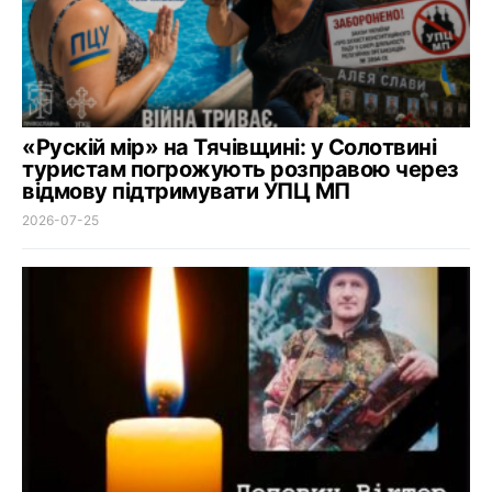
«Рускій мір» на Тячівщині: у Солотвині
туристам погрожують розправою через
відмову підтримувати УПЦ МП
2026-07-25