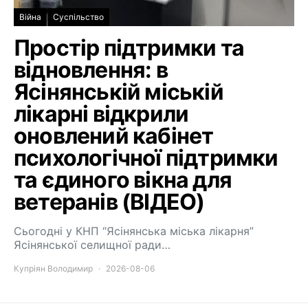
Війна
Суспільство
Простір підтримки та
відновлення: в
Ясінянській міській
лікарні відкрили
оновлений кабінет
психологічної підтримки
та єдиного вікна для
ветеранів (ВІДЕО)
Сьогодні у КНП “Ясінянська міська лікарня”
Ясінянської селищної ради…
Купріян Володимир
2026-08-06