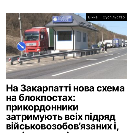
Війна
Суспільство
На Закарпатті нова схема
на блокпостах:
прикордонники
затримують всіх підряд
військовозобов’язаних і,