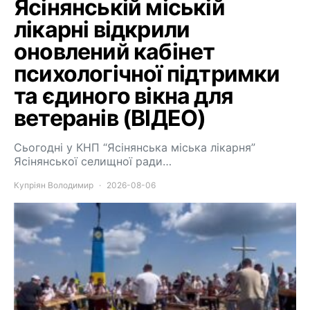
Ясінянській міській
лікарні відкрили
оновлений кабінет
психологічної підтримки
та єдиного вікна для
ветеранів (ВІДЕО)
Сьогодні у КНП “Ясінянська міська лікарня”
Ясінянської селищної ради…
Купріян Володимир
2026-08-06