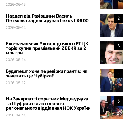
2026-06-15
Нардеп від Рахівщини Василь
2
Петьовка задекларував Lexus LX600
2026-05-14
Екс-начальник Ужгородського РТЦК
3
торік купив преміальний ZEEKR за 2
млн грн
2026-05-14
Будапешт хоче перевірки грантів: чи
4
зачепить це Чубірка?
2026-05-12
На Закарпатті соратник Медведчука
5
та Шуфрича став головою
регіонального відділення НОК України
2026-04-23