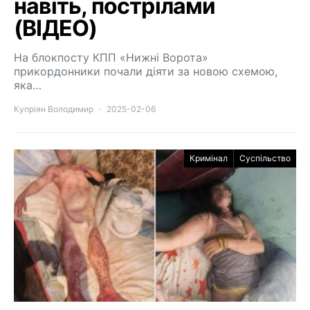
навіть, пострілами
(ВІДЕО)
На блокпосту КПП «Нижні Ворота»
прикордонники почали діяти за новою схемою,
яка…
Купріян Володимир
2025-02-06
Кримінал
Суспільство