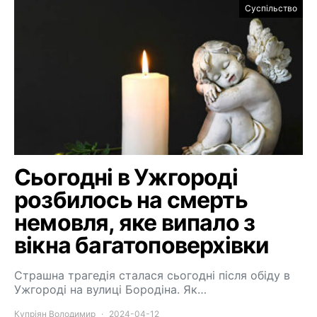
Суспільство
Сьогодні в Ужгороді
розбилось на смерть
немовля, яке випало з
вікна багатоповерхівки
Страшна трагедія сталася сьогодні після обіду в
Ужгороді на вулиці Бородіна. Як…
Купріян Володимир
2024-04-12