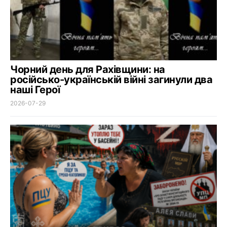
Чорний день для Рахівщини: на
російсько-українській війні загинули два
наші Герої
2026-07-29