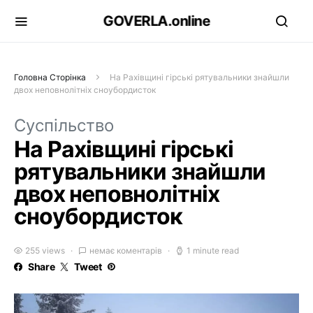
GOVERLA.online
Головна Сторінка
На Рахівщині гірські рятувальники знайшли
двох неповнолітніх сноубордисток
Суспільство
На Рахівщині гірські
рятувальники знайшли
двох неповнолітніх
сноубордисток
255 views
немає коментарів
1 minute read
Share
Tweet