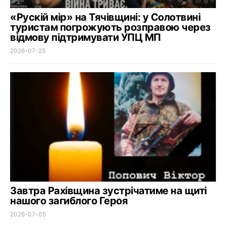
«Рускій мір» на Тячівщині: у Солотвині
туристам погрожують розправою через
відмову підтримувати УПЦ МП
2026-07-25
Завтра Рахівщина зустрічатиме на щиті
нашого загиблого Героя
2026-07-05