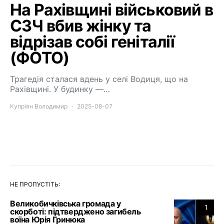
На Рахівщині військовий в
СЗЧ вбив жінку та
відрізав собі геніталії
(ФОТО)
Трагедія сталася вдень у селі Водиця, що на
Рахівщині. У будинку —…
Купріян Володимир
2025-08-07
НЕ ПРОПУСТІТЬ:
Великобичківська громада у
1
скорботі: підтверджено загибель
воїна Юрія Гринюка