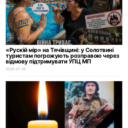
«Рускій мір» на Тячівщині: у Солотвині
туристам погрожують розправою через
відмову підтримувати УПЦ МП
2026-07-25