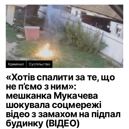
Кримінал
Суспільство
«Хотів спалити за те, що
не п’ємо з ним»:
мешканка Мукачева
шокувала соцмережі
відео з замахом на підпал
будинку (ВІДЕО)