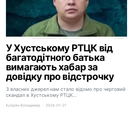
У Хустському РТЦК від
багатодітного батька
вимагають хабар за
довідку про відстрочку
З власних джерел нам стало відомо про черговий
скандал в Хустському РТЦК…
Купріян Володимир
2024-01-21