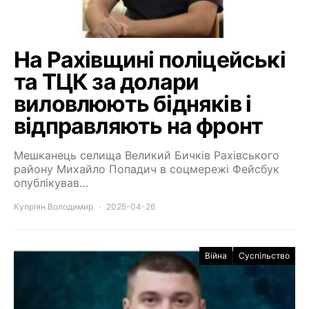
На Рахівщині поліцейські
та ТЦК за долари
виловлюють бідняків і
відправляють на фронт
Мешканець селища Великий Бичків Рахівського
району Михайло Попадич в соцмережі Фейсбук
опублікував…
Купріян Володимир
2025-04-26
Війна
Суспільство