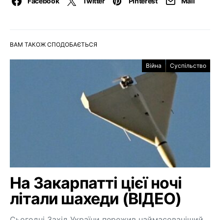
Facebook
Twitter
Pinterest
Mail
ВАМ ТАКОЖ СПОДОБАЄТЬСЯ
Війна
Суспільство
На Закарпатті цієї ночі
літали шахеди (ВІДЕО)
Сьогодні Захід України пережив наймасованіший