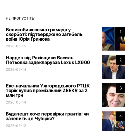
НЕ ПРОПУСТІТЬ:
Великобичківська громада у
1
скорботі: підтверджено загибель
воїна Юрія Гринюка
2026-06-15
Нардеп від Рахівщини Василь
2
Петьовка задекларував Lexus LX600
2026-05-14
Екс-начальник Ужгородського РТЦК
3
торік купив преміальний ZEEKR за 2
млн грн
2026-05-14
Будапешт хоче перевірки грантів: чи
4
зачепить це Чубірка?
2026-05-12