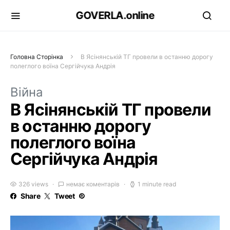
GOVERLA.online
Головна Сторінка
В Ясінянській ТГ провели в останню дорогу
полеглого воїна Сергійчука Андрія
Війна
В Ясінянській ТГ провели
в останню дорогу
полеглого воїна
Сергійчука Андрія
326 views
немає коментарів
1 minute read
Share
Tweet