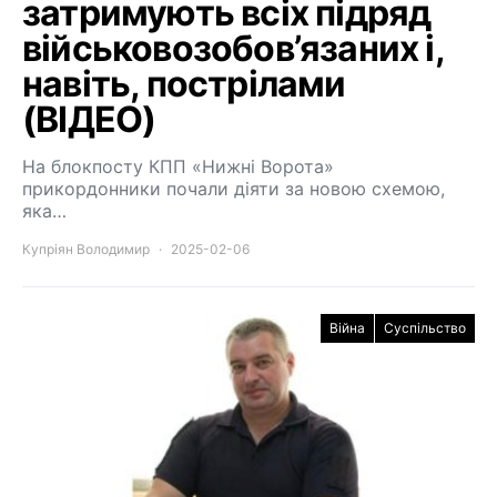
затримують всіх підряд
військовозобов’язаних і,
навіть, пострілами
(ВІДЕО)
На блокпосту КПП «Нижні Ворота»
прикордонники почали діяти за новою схемою,
яка…
Купріян Володимир
2025-02-06
Війна
Суспільство