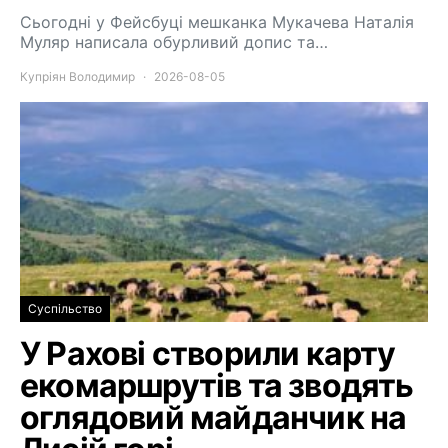
Сьогодні у Фейсбуці мешканка Мукачева Наталія
Муляр написала обурливий допис та…
Купріян Володимир
2026-08-05
Суспільство
У Рахові створили карту
екомаршрутів та зводять
оглядовий майданчик на