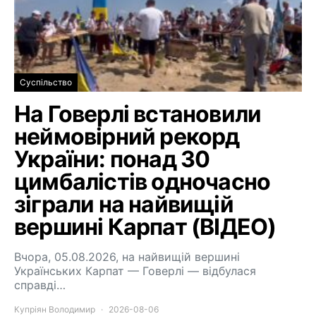
Суспільство
На Говерлі встановили
неймовірний рекорд
України: понад 30
цимбалістів одночасно
зіграли на найвищій
вершині Карпат (ВІДЕО)
Вчора, 05.08.2026, на найвищій вершині
Українських Карпат — Говерлі — відбулася
справді…
Купріян Володимир
2026-08-06