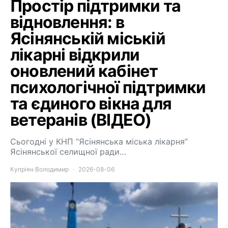
Простір підтримки та
відновлення: в
Ясінянській міській
лікарні відкрили
оновлений кабінет
психологічної підтримки
та єдиного вікна для
ветеранів (ВІДЕО)
Сьогодні у КНП “Ясінянська міська лікарня”
Ясінянської селищної ради…
Купріян Володимир
2026-08-06