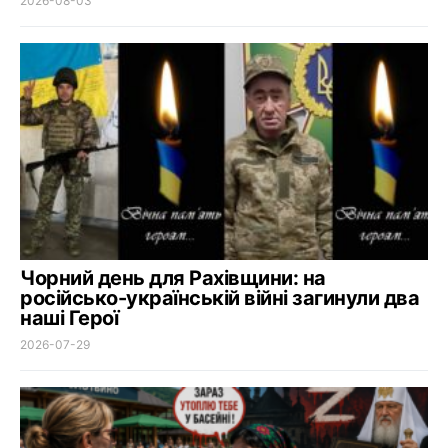
2026-08-03
Чорний день для Рахівщини: на
російсько-українській війні загинули два
наші Герої
2026-07-29