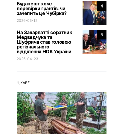
Будапешт хоче
4
перевірки грантів: чи
зачепить це Чубірка?
2026-05-12
На Закарпатті соратник
5
Медведчука та
Шуфрича став головою
регіонального
відділення НОК України
2026-04-23
ЦІКАВЕ