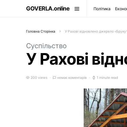
GOVERLA.online
Політика
Еконо
Головна Сторінка
У Рахові відновлено джерело «Бруку
Суспільство
У Рахові від
200 views
немає коментарів
1 minute read