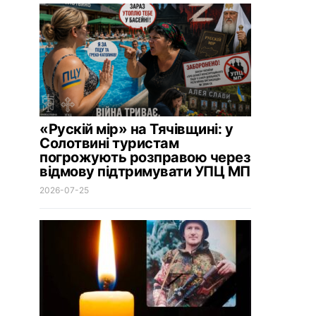
«Рускій мір» на Тячівщині: у
Солотвині туристам
погрожують розправою через
відмову підтримувати УПЦ МП
2026-07-25