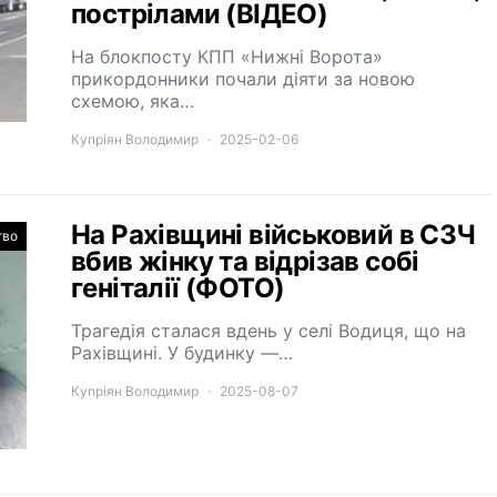
пострілами (ВІДЕО)
На блокпосту КПП «Нижні Ворота»
прикордонники почали діяти за новою
схемою, яка…
Купріян Володимир
2025-02-06
На Рахівщині військовий в СЗЧ
тво
вбив жінку та відрізав собі
геніталії (ФОТО)
Трагедія сталася вдень у селі Водиця, що на
Рахівщині. У будинку —…
Купріян Володимир
2025-08-07