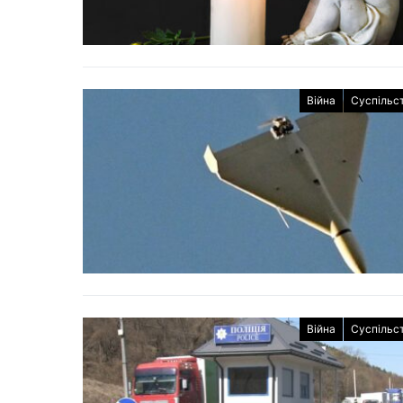
Війна
Суспільс
Війна
Суспільс