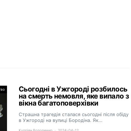
Сьогодні в Ужгороді розбилось
тво
на смерть немовля, яке випало з
вікна багатоповерхівки
Страшна трагедія сталася сьогодні після обіду
в Ужгороді на вулиці Бородіна. Як…
Купріян Володимир
2024-04-12