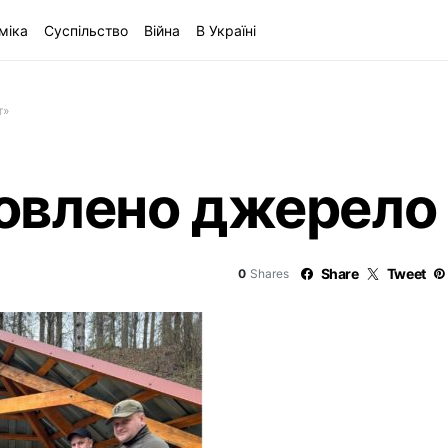
міка
Суспільство
Війна
В Україні
т»
новлено джерело
Share
Tweet
0
Shares