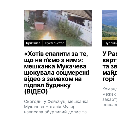
Кримінал
Суспільство
Суспіль
«Хотів спалити за те,
У Ра
що не п’ємо з ним»:
карт
мешканка Мукачева
та з
шокувала соцмережі
майд
відео з замахом на
горі
підпал будинку
Команд
(ВІДЕО)
межах 
закарт
Сьогодні у Фейсбуці мешканка
описа
Мукачева Наталія Муляр
написала обурливий допис та…