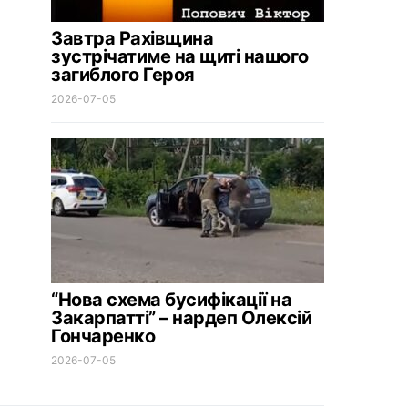
Завтра Рахівщина
зустрічатиме на щиті нашого
загиблого Героя
2026-07-05
“Нова схема бусифікації на
Закарпатті” – нардеп Олексій
Гончаренко
2026-07-05