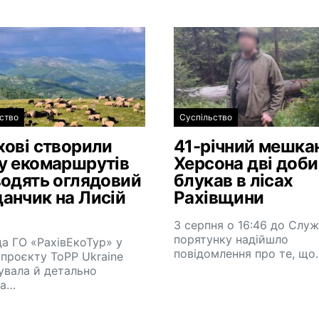
ство
Суспільство
хові створили
41-річний мешка
у екомаршрутів
Херсона дві доби
водять оглядовий
блукав в лісах
анчик на Лисій
Рахівщини
3 серпня о 16:46 до Слу
порятунку надійшло
а ГО «РахівЕкоТур» у
повідомлення про те, що
проєкту ToPP Ukraine
увала й детально
ла…