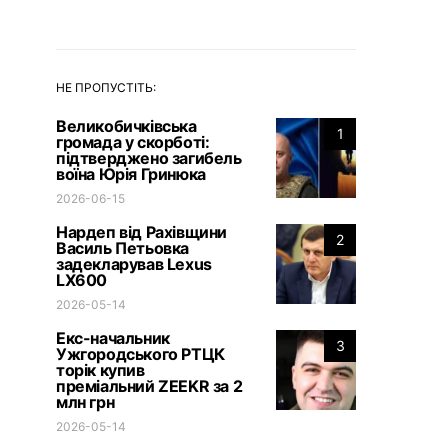
НЕ ПРОПУСТІТЬ:
Великобичківська
1
громада у скорботі:
підтверджено загибель
воїна Юрія Гринюка
2026-06-15
Нардеп від Рахівщини
2
Василь Петьовка
задекларував Lexus
LX600
2026-05-14
Екс-начальник
3
Ужгородського РТЦК
торік купив
преміальний ZEEKR за 2
млн грн
2026-05-14