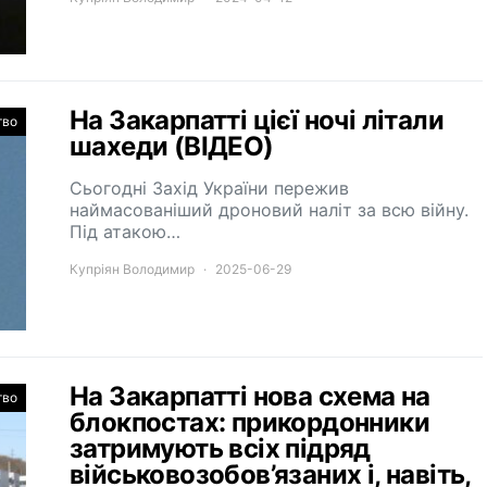
На Закарпатті цієї ночі літали
тво
шахеди (ВІДЕО)
Сьогодні Захід України пережив
наймасованіший дроновий наліт за всю війну.
Під атакою…
Купріян Володимир
2025-06-29
На Закарпатті нова схема на
тво
блокпостах: прикордонники
затримують всіх підряд
військовозобов’язаних і, навіть,