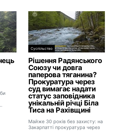
Суспільство
нець
Рішення Радянського
Союзу чи довга
паперова тяганина?
Прокуратура через
суд вимагає надати
жби
статус заповідника
унікальній річці Біла
…
Тиса на Рахівщині
Майже 30 років без захисту: на
Закарпатті прокуратура через