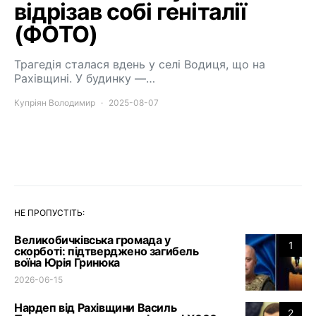
відрізав собі геніталії
(ФОТО)
Трагедія сталася вдень у селі Водиця, що на
Рахівщині. У будинку —…
Купріян Володимир
2025-08-07
НЕ ПРОПУСТІТЬ:
Великобичківська громада у
1
скорботі: підтверджено загибель
воїна Юрія Гринюка
2026-06-15
Нардеп від Рахівщини Василь
2