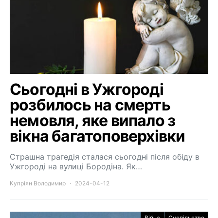
Сьогодні в Ужгороді
розбилось на смерть
немовля, яке випало з
вікна багатоповерхівки
Страшна трагедія сталася сьогодні після обіду в
Ужгороді на вулиці Бородіна. Як…
Купріян Володимир
2024-04-12
Війна
Суспільство