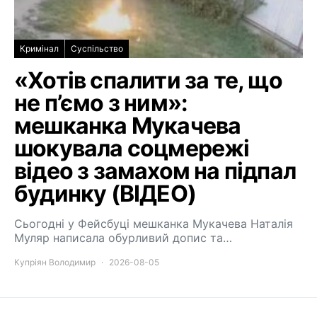
Кримінал
Суспільство
«Хотів спалити за те, що
не п’ємо з ним»:
мешканка Мукачева
шокувала соцмережі
відео з замахом на підпал
будинку (ВІДЕО)
Сьогодні у Фейсбуці мешканка Мукачева Наталія
Муляр написала обурливий допис та…
Купріян Володимир
2026-08-05