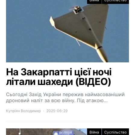
На Закарпатті цієї ночі
літали шахеди (ВІДЕО)
Сьогодні Захід України пережив наймасованіший
дроновий наліт за всю війну. Під атакою…
Купріян Володимир
2025-06-29
Війна
Суспільство