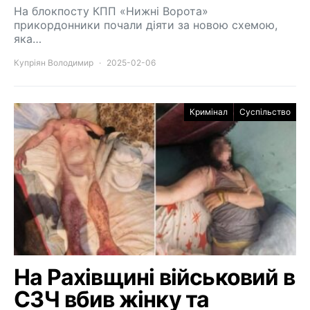
На блокпосту КПП «Нижні Ворота»
прикордонники почали діяти за новою схемою,
яка…
Купріян Володимир
2025-02-06
Кримінал
Суспільство
На Рахівщині військовий в
СЗЧ вбив жінку та