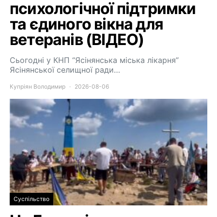
психологічної підтримки
та єдиного вікна для
ветеранів (ВІДЕО)
Сьогодні у КНП “Ясінянська міська лікарня”
Ясінянської селищної ради…
Купріян Володимир
2026-08-06
Суспільство