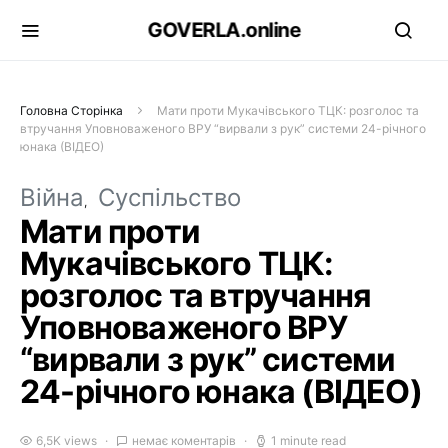
GOVERLA.online
Головна Сторінка
Мати проти Мукачівського ТЦК: розголос та
втручання Уповноваженого ВРУ “вирвали з рук” системи 24-річного
юнака (ВІДЕО)
Війна
Суспільство
Мати проти
Мукачівського ТЦК:
розголос та втручання
Уповноваженого ВРУ
“вирвали з рук” системи
24-річного юнака (ВІДЕО)
6,5K views
немає коментарів
1 minute read