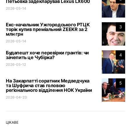
Петьовка задекларував Lexus LX600
2026-05-14
Екс-начальник Ужгородського РТЦК
3
торік купив преміальний ZEEKR за 2
млн грн
2026-05-14
Будапешт хоче перевірки грантів: чи
4
зачепить це Чубірка?
2026-05-12
На Закарпатті соратник Медведчука
5
та Шуфрича став головою
регіонального відділення НОК України
2026-04-23
ЦІКАВЕ