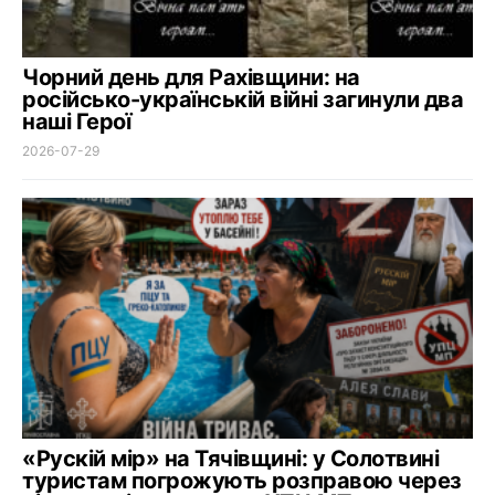
Чорний день для Рахівщини: на
російсько-українській війні загинули два
наші Герої
2026-07-29
«Рускій мір» на Тячівщині: у Солотвині
туристам погрожують розправою через