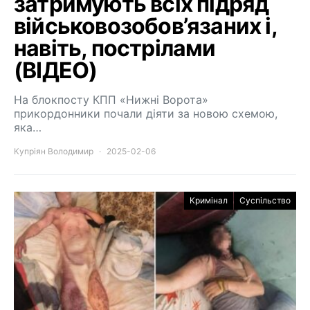
затримують всіх підряд
військовозобов’язаних і,
навіть, пострілами
(ВІДЕО)
На блокпосту КПП «Нижні Ворота»
прикордонники почали діяти за новою схемою,
яка…
Купріян Володимир
2025-02-06
Кримінал
Суспільство