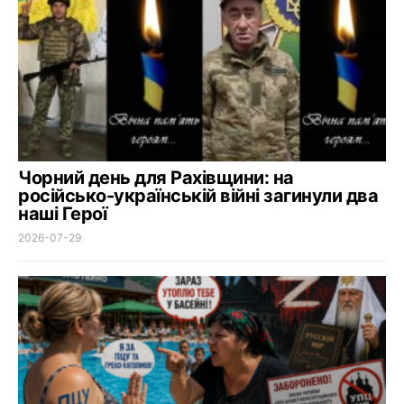
Чорний день для Рахівщини: на
російсько-українській війні загинули два
наші Герої
2026-07-29