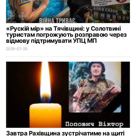
«Рускій мір» на Тячівщині: у Солотвині
туристам погрожують розправою через
відмову підтримувати УПЦ МП
2026-07-25
Завтра Рахівщина зустрічатиме на щиті