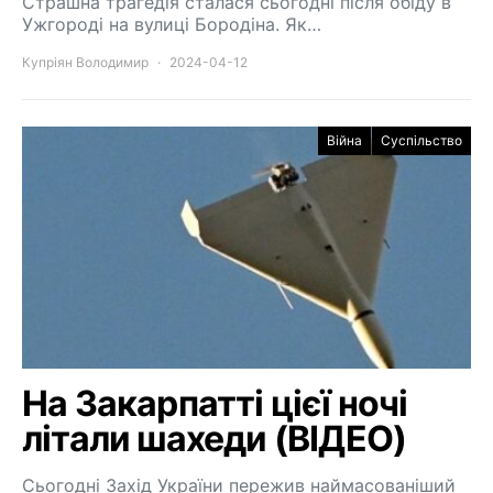
Страшна трагедія сталася сьогодні після обіду в
Ужгороді на вулиці Бородіна. Як…
Купріян Володимир
2024-04-12
Війна
Суспільство
На Закарпатті цієї ночі
літали шахеди (ВІДЕО)
Сьогодні Захід України пережив наймасованіший