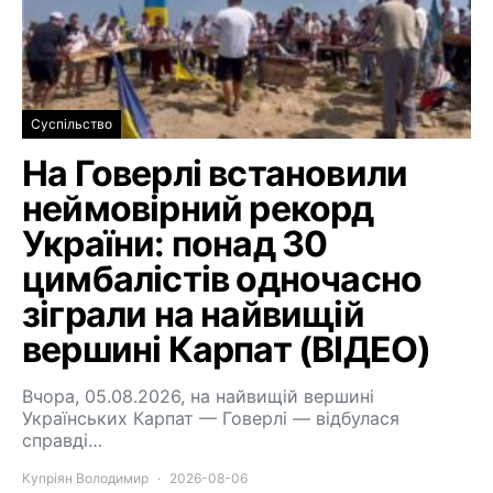
Суспільство
На Говерлі встановили
неймовірний рекорд
України: понад 30
цимбалістів одночасно
зіграли на найвищій
вершині Карпат (ВІДЕО)
Вчора, 05.08.2026, на найвищій вершині
Українських Карпат — Говерлі — відбулася
справді…
Купріян Володимир
2026-08-06