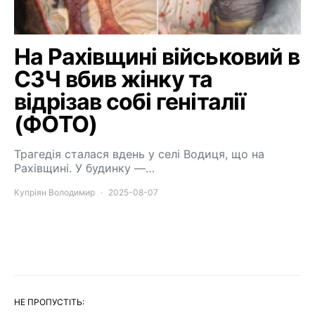
На Рахівщині військовий в
СЗЧ вбив жінку та
відрізав собі геніталії
(ФОТО)
Трагедія сталася вдень у селі Водиця, що на
Рахівщині. У будинку —…
Купріян Володимир
2025-08-07
НЕ ПРОПУСТІТЬ: