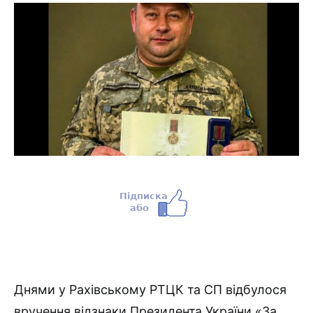
Днями у Рахівському РТЦК та СП відбулося
вручення відзнаки Президента України «За