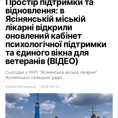
Простір підтримки та
відновлення: в
Ясінянській міській
лікарні відкрили
оновлений кабінет
психологічної підтримки
та єдиного вікна для
ветеранів (ВІДЕО)
Сьогодні у КНП “Ясінянська міська лікарня”
Ясінянської селищної ради…
Купріян Володимир
2026-08-06