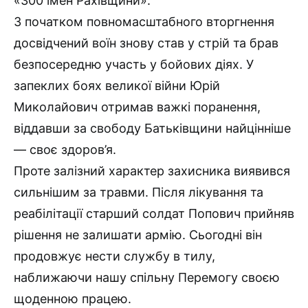
«300 імен Рахівщини».
З початком повномасштабного вторгнення
досвідчений воїн знову став у стрій та брав
безпосередню участь у бойових діях. У
запеклих боях великої війни Юрій
Миколайович отримав важкі поранення,
віддавши за свободу Батьківщини найцінніше
— своє здоров’я.
Проте залізний характер захисника виявився
сильнішим за травми. Після лікування та
реабілітації старший солдат Попович прийняв
рішення не залишати армію. Сьогодні він
продовжує нести службу в тилу,
наближаючи нашу спільну Перемогу своєю
щоденною працею.