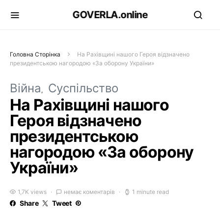
GOVERLA.online
Головна Сторінка
На Рахівщині нашого Героя відзначено
президентською нагородою «За оборону України»
Війна
Суспільство
На Рахівщині нашого
Героя відзначено
президентською
нагородою «За оборону
України»
1,7K views
немає коментарів
1 minute read
Share
Tweet