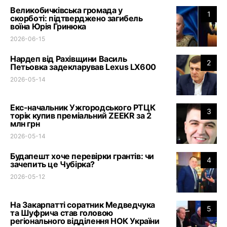
Великобичківська громада у
1
скорботі: підтверджено загибель
воїна Юрія Гринюка
2026-06-15
Нардеп від Рахівщини Василь
2
Петьовка задекларував Lexus LX600
2026-05-14
Екс-начальник Ужгородського РТЦК
3
торік купив преміальний ZEEKR за 2
млн грн
2026-05-14
Будапешт хоче перевірки грантів: чи
4
зачепить це Чубірка?
2026-05-12
На Закарпатті соратник Медведчука
5
та Шуфрича став головою
регіонального відділення НОК України