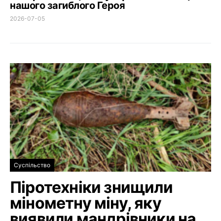
нашого загиблого Героя
2026-07-05
Суспільство
Піротехніки знищили
мінометну міну, яку
виявили мандрівники на