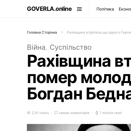
GOVERLA.online
Політика
Еконо
Головна Сторінка
Рахівщина втратила ще одного Геро
Війна
Суспільство
Рахівщина вт
помер молод
Богдан Бедн
2,1K views
немає коментарів
1 minute read