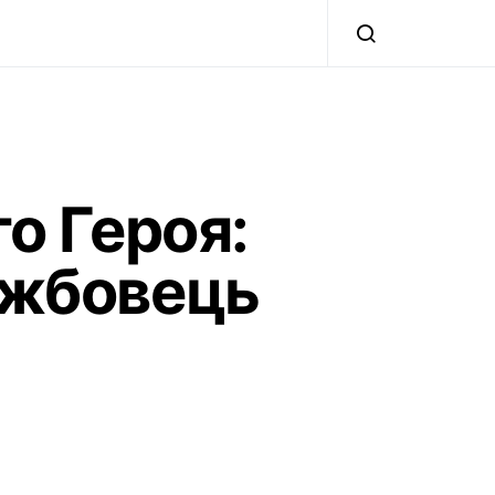
о Героя:
ужбовець