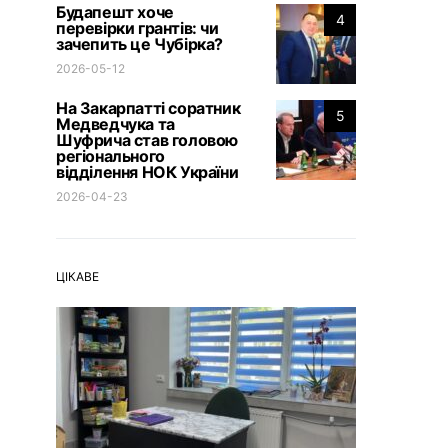
Будапешт хоче
4
перевірки грантів: чи
зачепить це Чубірка?
2026-05-12
На Закарпатті соратник
5
Медведчука та
Шуфрича став головою
регіонального
відділення НОК України
2026-04-23
ЦІКАВЕ