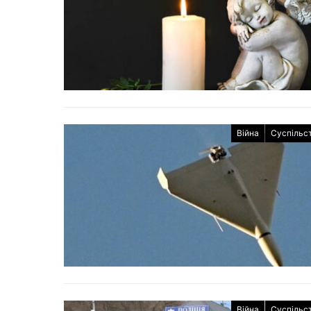
Війна
Суспільс
Війна
Суспільс