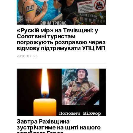
«Рускій мір» на Тячівщині: у
Солотвині туристам
погрожують розправою через
відмову підтримувати УПЦ МП
2026-07-25
Завтра Рахівщина
зустрічатиме на щиті нашого