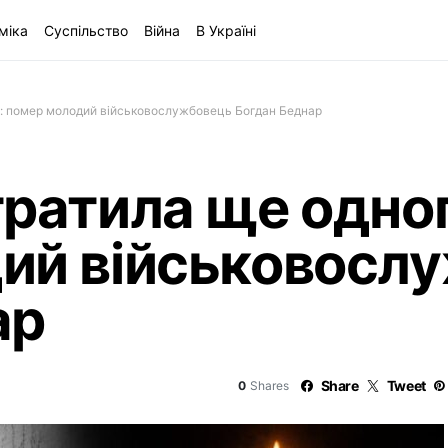
міка
Суспільство
Війна
В Україні
я: помер молодий військовослужбовець Богдан Беднар
ратила ще одног
ий військовосл
ар
Share
Tweet
0
Shares