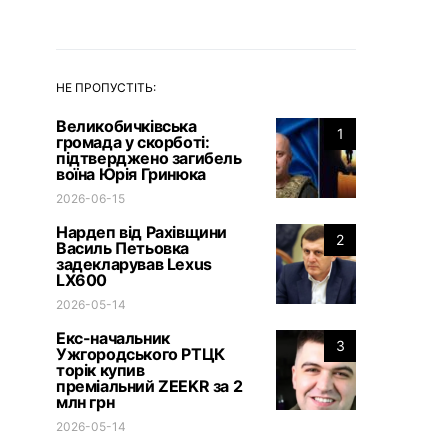
НЕ ПРОПУСТІТЬ:
Великобичківська
1
громада у скорботі:
підтверджено загибель
воїна Юрія Гринюка
2026-06-15
Нардеп від Рахівщини
2
Василь Петьовка
задекларував Lexus
LX600
2026-05-14
Екс-начальник
3
Ужгородського РТЦК
торік купив
преміальний ZEEKR за 2
млн грн
2026-05-14