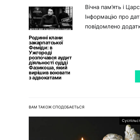
Вічна пам’ять і Цар
Інформацію про дат
повідомлено додат
Родинні клани
закарпатської
Феміди: в
Ужгороді
розпочався аудит
діяльності судді
Фазикоша, який
вирішив воювати
з адвокатами
ВАМ ТАКОЖ СПОДОБАЄТЬСЯ
Суспільс