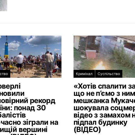
ство
Кримінал
Суспільство
оверлі
«Хотів спалити за
новили
що не п’ємо з ним
овірний рекорд
мешканка Мукач
їни: понад 30
шокувала соцме
алістів
відео з замахом 
часно зіграли на
підпал будинку
ищій вершині
(ВІДЕО)