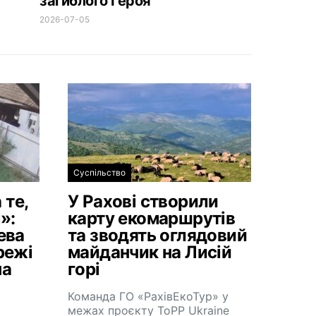
загиблого Героя
2026-07-05
Суспільство
 те,
У Рахові створили
»:
карту екомаршрутів
ева
та зводять оглядовий
режі
майданчик на Лисій
на
горі
Команда ГО «РахівЕкоТур» у
межах проєкту ToPP Ukraine