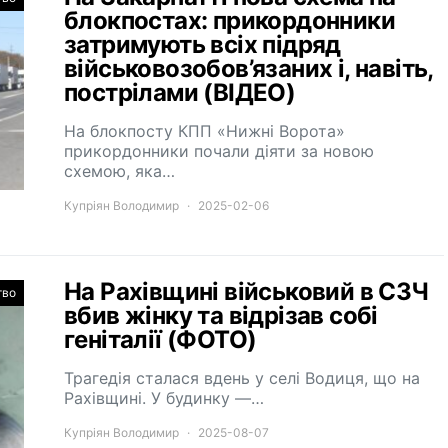
блокпостах: прикордонники
затримують всіх підряд
військовозобов’язаних і, навіть,
пострілами (ВІДЕО)
На блокпосту КПП «Нижні Ворота»
прикордонники почали діяти за новою
схемою, яка…
Купріян Володимир
2025-02-06
На Рахівщині військовий в СЗЧ
тво
вбив жінку та відрізав собі
геніталії (ФОТО)
Трагедія сталася вдень у селі Водиця, що на
Рахівщині. У будинку —…
Купріян Володимир
2025-08-07