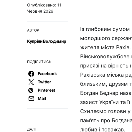
Опубліковано: 11
Червня 2026
Із глибоким сумом
АВТОР
молодшого сержанта 
Купріян Володимир
жителя міста Рахів.
Військоволужбовець
ПОДІЛИТИСЬ
присязі на вірність
Facebook
Рахівська міська ра
Twitter
близьким, друзям т
Pinterest
Богдан Беднар назав
Mail
захист України та її
Схиляємо голови у 
пам’ять про Богдана
любив і поважав.
ДАЛІ