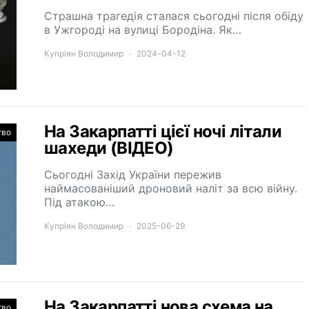
Страшна трагедія сталася сьогодні після обіду
в Ужгороді на вулиці Бородіна. Як…
Купріян Володимир
2024-04-12
На Закарпатті цієї ночі літали
тво
шахеди (ВІДЕО)
Сьогодні Захід України пережив
наймасованіший дроновий наліт за всю війну.
Під атакою…
Купріян Володимир
2025-06-29
На Закарпатті нова схема на
тво