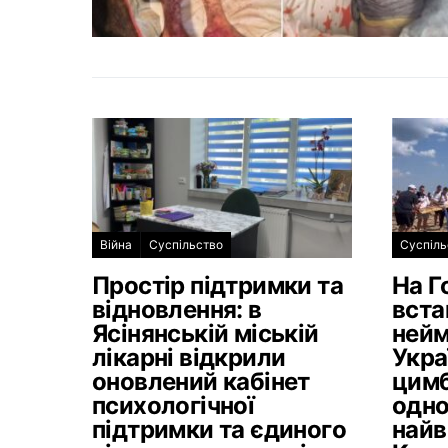
Війна
Суспільство
Суспіль
Простір підтримки та
На Г
відновлення: в
вста
Ясінянській міській
нейм
лікарні відкрили
Укра
оновлений кабінет
цимб
психологічної
одно
підтримки та єдиного
найв