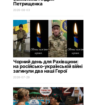
Петрищенка
2026-08-03
Чорний день для Рахівщини:
на російсько-українській війні
загинули два наші Герої
2026-07-29