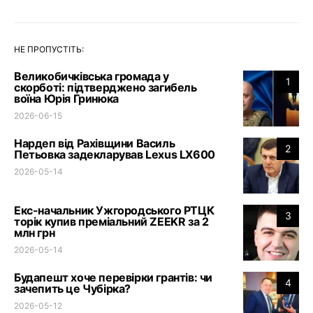
НЕ ПРОПУСТІТЬ:
Великобичківська громада у
1
скорботі: підтверджено загибель
воїна Юрія Гринюка
2026-06-15
Нардеп від Рахівщини Василь
2
Петьовка задекларував Lexus LX600
2026-05-14
Екс-начальник Ужгородського РТЦК
3
торік купив преміальний ZEEKR за 2
млн грн
2026-05-14
Будапешт хоче перевірки грантів: чи
4
зачепить це Чубірка?
2026-05-12