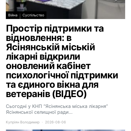
Війна
Суспільство
Простір підтримки та
відновлення: в
Ясінянській міській
лікарні відкрили
оновлений кабінет
психологічної підтримки
та єдиного вікна для
ветеранів (ВІДЕО)
Сьогодні у КНП “Ясінянська міська лікарня”
Ясінянської селищної ради…
Купріян Володимир
2026-08-06