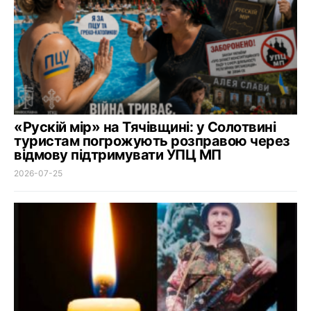
«Рускій мір» на Тячівщині: у Солотвині
туристам погрожують розправою через
відмову підтримувати УПЦ МП
2026-07-25