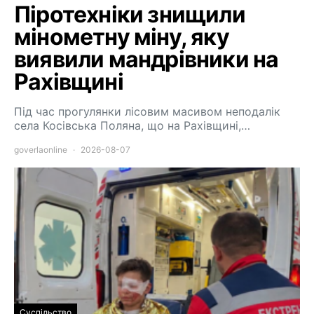
Піротехніки знищили
мінометну міну, яку
виявили мандрівники на
Рахівщині
Під час прогулянки лісовим масивом неподалік
села Косівська Поляна, що на Рахівщині,…
goverlaonline
2026-08-07
Суспільство