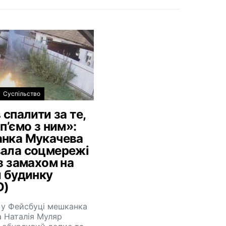
Суспільство
 спалити за те,
п’ємо з ним»:
нка Мукачева
ала соцмережі
з замахом на
л будинку
О)
 у Фейсбуці мешканка
 Наталія Муляр