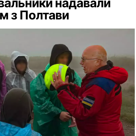
увальники надавали
м з Полтави