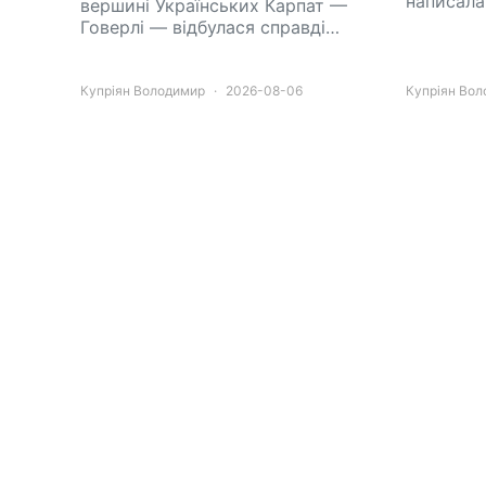
написала
вершині Українських Карпат —
Говерлі — відбулася справді…
Купріян Володимир
2026-08-06
Купріян Во