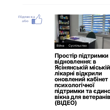
Війна
Суспільство
Простір підтримки 
відновлення: в
Ясінянській міські
лікарні відкрили
оновлений кабінет
психологічної
підтримки та єдин
вікна для ветерані
(ВІДЕО)