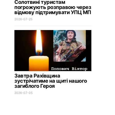
Солотвині туристам
погрожують розправою через
відмову підтримувати УПЦ МП
2026-07-25
Завтра Рахівщина
зустрічатиме на щиті нашого
загиблого Героя
2026-07-05