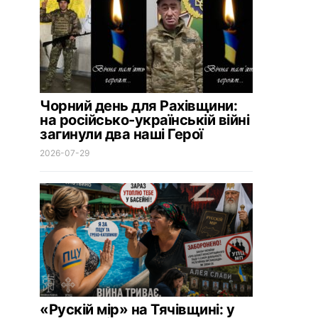
Чорний день для Рахівщини:
на російсько-українській війні
загинули два наші Герої
2026-07-29
«Рускій мір» на Тячівщині: у