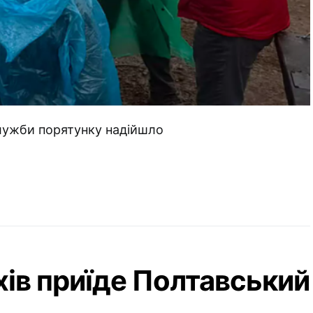
Служби порятунку надійшло
хів приїде Полтавський