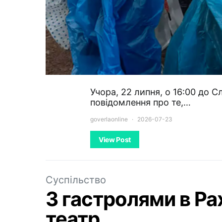
Учора, 22 липня, о 16:00 до 
повідомлення про те,…
goverlaonline
2026-07-23
View Post
Суспільство
З гастролями в Ра
театр