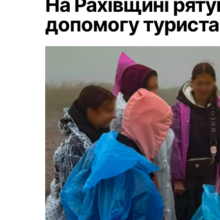
На Рахівщині рят
допомогу туриста