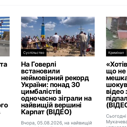
Суспільство
Кримінал
та
На Говерлі
«Хотів
встановили
що не 
й
неймовірний рекорд
мешка
України: понад 30
шокув
цимбалістів
відео 
одночасно зіграли на
підпа
ого
найвищій вершині
(ВІДЕ
в
Карпат (ВІДЕО)
Сьогодні
Мукачева
Вчора, 05.08.2026, на найвищій