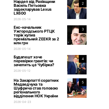
Нардеп від Рахівщини
2
Василь Петьовка
задекларував Lexus
LX600
2026-05-14
Екс-начальник
3
Ужгородського РТЦК
торік купив
преміальний ZEEKR за 2
млн грн
2026-05-14
Будапешт хоче
4
перевірки грантів: чи
зачепить це Чубірка?
2026-05-12
На Закарпатті соратник
5
Медведчука та
Шуфрича став головою
регіонального
відділення НОК України
2026-04-23