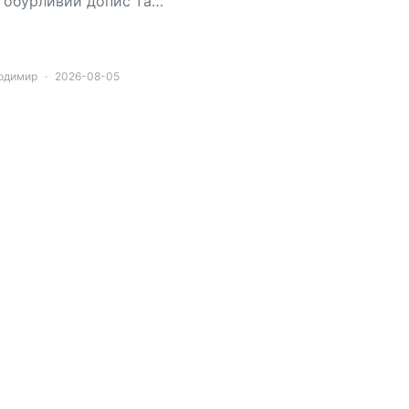
 обурливий допис та…
лодимир
2026-08-05