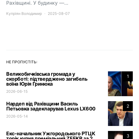
Рахівщині. У будинку —…
Купріян Володимир
2025-08-07
НЕ ПРОПУСТІТЬ:
Великобичківська громада у
1
скорботі: підтверджено загибель
воїна Юрія Гринюка
2026-06-15
Нардеп від Рахівщини Василь
2
Петьовка задекларував Lexus LX600
2026-05-14
Екс-начальник Ужгородського РТЦК
3
торік купив преміальний ZEEKR за 2