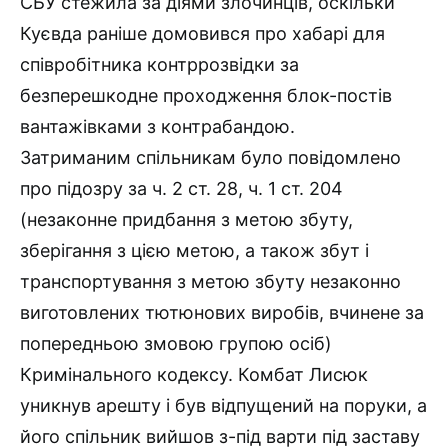
СБУ стежила за діями злочинців, оскільки
Куєвда раніше домовився про хабарі для
співробітника контррозвідки за
безперешкодне проходження блок-постів
вантажівками з контрабандою.
Затриманим спільникам було повідомлено
про підозру за ч. 2 ст. 28, ч. 1 ст. 204
(незаконне придбання з метою збуту,
зберігання з цією метою, а також збут і
транспортування з метою збуту незаконно
виготовлених тютюнових виробів, вчинене за
попередньою змовою групою осіб)
Кримінального кодексу. Комбат Лисюк
уникнув арешту і був відпущений на поруки, а
його спільник вийшов з-під варти під заставу