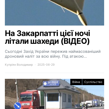
На Закарпатті цієї ночі
літали шахеди (ВІДЕО)
Сьогодні Захід України пережив наймасованіший
дроновий наліт за всю війну. Під атакою…
Купріян Володимир
2025-06-29
Війна
Суспільство