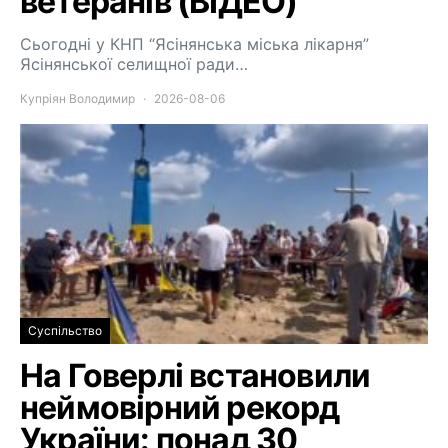
ветеранів (ВІДЕО)
Сьогодні у КНП “Ясінянська міська лікарня”
Ясінянської селищної ради…
Купріян Володимир
2026-08-06
Суспільство
На Говерлі встановили
неймовірний рекорд
України: понад 30