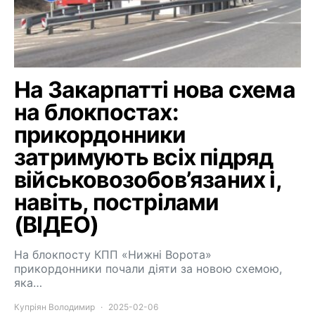
На Закарпатті нова схема
на блокпостах:
прикордонники
затримують всіх підряд
військовозобов’язаних і,
навіть, пострілами
(ВІДЕО)
На блокпосту КПП «Нижні Ворота»
прикордонники почали діяти за новою схемою,
яка…
Купріян Володимир
2025-02-06