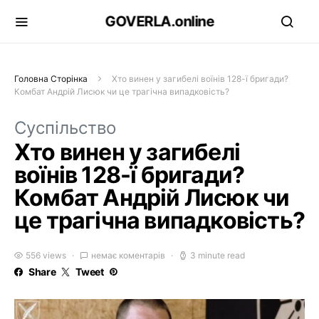
GOVERLA.online
Головна Сторінка
Хто винен у загибелі воїнів 128-ї бригади?
Комбат Андрій Лисюк чи це трагічна випадковість?
Суспільство
Хто винен у загибелі
воїнів 128-ї бригади?
Комбат Андрій Лисюк чи
це трагічна випадковість?
556 views
немає коментарів
3 minute read
Share
Tweet