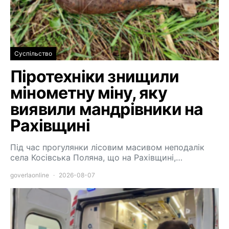
Суспільство
Піротехніки знищили
мінометну міну, яку
виявили мандрівники на
Рахівщині
Під час прогулянки лісовим масивом неподалік
села Косівська Поляна, що на Рахівщині,…
goverlaonline
2026-08-07