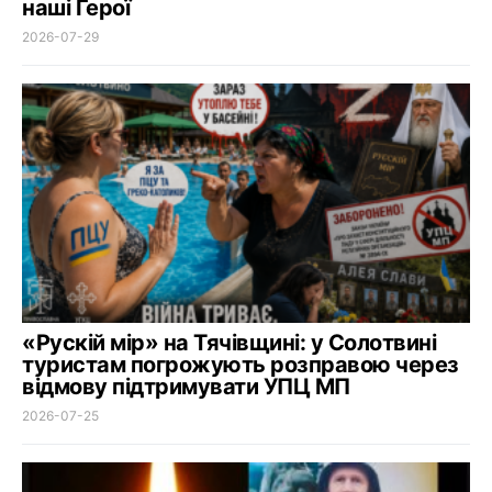
наші Герої
2026-07-29
«Рускій мір» на Тячівщині: у Солотвині
туристам погрожують розправою через
відмову підтримувати УПЦ МП
2026-07-25