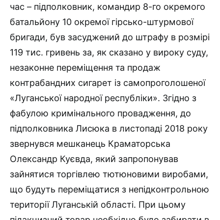
час – підполковник, командир 8-го окремого
батальйону 10 окремої гірсько-штурмової
бригади, був засуджений до штрафу в розмірі
119 тис. гривень за, як сказано у вироку суду,
незаконне переміщення та продаж
контрабандних сигарет із самопроголошеної
«Луганської народної республіки». Згідно з
фабулою кримінального провадження, до
підполковника Лисюка в листопаді 2018 року
звернувся мешканець Краматорська
Олександр Куєвда, який запропонував
зайнятися торгівлею тютюновими виробами,
що будуть переміщатися з непідконтрольною
території Луганській області. При цьому
підакцизний товар необхідно було забирати в