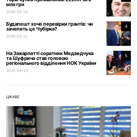
млн грн
2026-05-14
Будапешт хоче перевірки грантів: чи
4
зачепить це Чубірка?
2026-05-12
На Закарпатті соратник Медведчука
5
та Шуфрича став головою
регіонального відділення НОК України
2026-04-23
ЦІКАВЕ