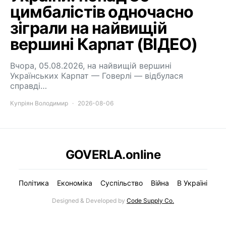
цимбалістів одночасно
зіграли на найвищій
вершині Карпат (ВІДЕО)
Вчора, 05.08.2026, на найвищій вершині
Українських Карпат — Говерлі — відбулася
справді…
Купріян Володимир
2026-08-06
GOVERLA.online
Політика
Економіка
Суспільство
Війна
В Україні
Designed & Developed by
Code Supply Co.