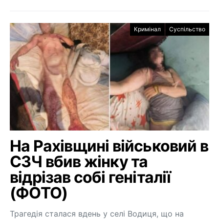
Кримінал
Суспільство
На Рахівщині військовий в
СЗЧ вбив жінку та
відрізав собі геніталії
(ФОТО)
Трагедія сталася вдень у селі Водиця, що на