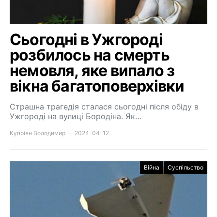
Сьогодні в Ужгороді
розбилось на смерть
немовля, яке випало з
вікна багатоповерхівки
Страшна трагедія сталася сьогодні після обіду в
Ужгороді на вулиці Бородіна. Як…
Купріян Володимир
2024-04-12
Війна
Суспільство