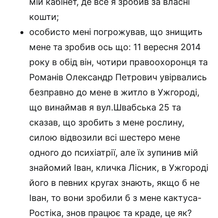
мій кабінет, де все я зробив за власні
кошти;
особисто мені погрожував, що знищить
мене та зробив ось що: 11 вересня 2014
року в обід він, чотири правоохоронця та
Романів Олександр Петрович увірвались
безправно до мене в житло в Ужгороді,
що винаймав я вул.Швабська 25 та
сказав, що зробить з мене рослину,
силою відвозили всі шестеро мене
одного до психіатрії, але їх зупинив мій
знайомий Іван, кличка Лісник, в Ужгороді
його в певних кругах знають, якщо б не
Іван, то вони зробили б з мене кактуса-
Ростіка, знов працює та краде, це як?