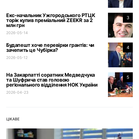
Екс-начальник Ужгородського РТЦК
3
торік купив преміальний ZEEKR за 2
млн грн
2026-05-14
Будапешт хоче перевірки грантів: чи
4
зачепить це Чубірка?
2026-05-12
На Закарпатті соратник Медведчука
5
та Шуфрича став головою
регіонального відділення НОК України
2026-04-23
ЦІКАВЕ