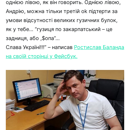
однією лівою, як він говорить. Однією лівою,
Андрію, можна тільки третій ok підтерти за
умови відсутності великих гузичних булок,
як у тебе… “гузиця по закарпатський – це
задниця, або ,$опа”…
Слава Україні!!!” – написав
Ростислав Баланда
на своїй сторінці у Фейсбук.