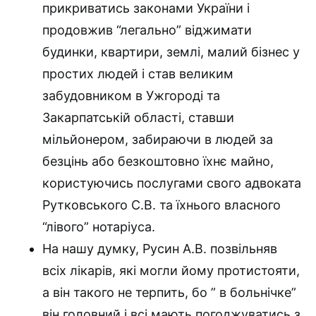
прикриватись законами України і
продовжив “легально” віджимати
будинки, квартири, землі, малий бізнес у
простих людей і став великим
забудовником в Ужгороді та
Закарпатській області, ставши
мільйонером, забираючи в людей за
безцінь або безкоштовно їхнє майно,
користуючись послугами свого адвоката
Рутковського С.В. та їхнього власного
“лівого” нотаріуса.
На нашу думку, Русин А.В. позвільняв
всіх лікарів, які могли йому протистояти,
а він такого не терпить, бо ” в больнічке”
він головний і всі мають погоджуватись з