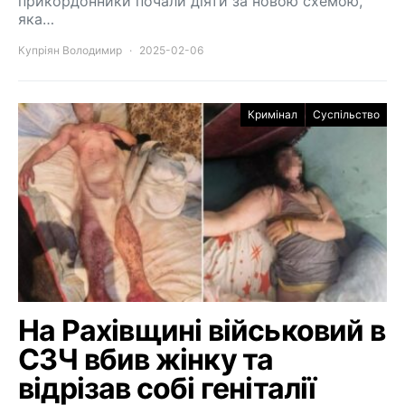
прикордонники почали діяти за новою схемою,
яка…
Купріян Володимир
2025-02-06
Кримінал
Суспільство
На Рахівщині військовий в
СЗЧ вбив жінку та
відрізав собі геніталії