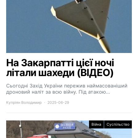
На Закарпатті цієї ночі
літали шахеди (ВІДЕО)
Сьогодні Захід України пережив наймасованіший
дроновий наліт за всю війну. Під атакою…
Купріян Володимир
2025-06-29
Війна
Суспільство