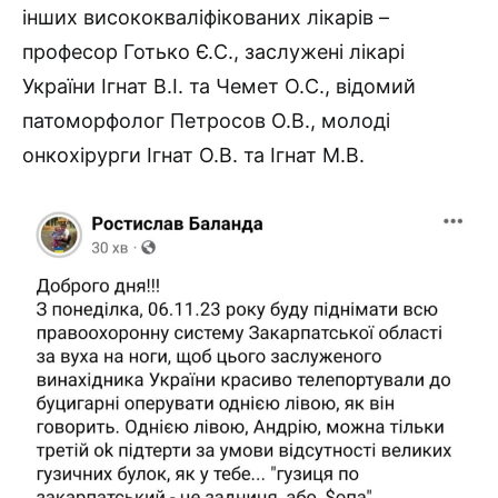
інших висококваліфікованих лікарів –
професор Готько Є.С., заслужені лікарі
України Ігнат В.І. та Чемет О.С., відомий
патоморфолог Петросов О.В., молоді
онкохірурги Ігнат О.В. та Ігнат М.В.