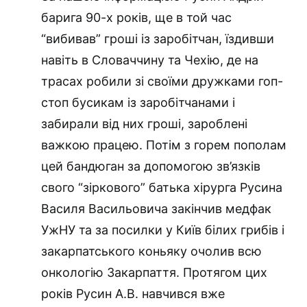
барига 90-х років, ще в той час
“вибивав” гроші із заробітчан, їздивши
навіть в Словаччину та Чехію, де на
трасах робили зі своїми дружками гоп-
стоп бусикам із заробітчанами і
забирали від них гроші, зароблені
важкою працею. Потім з горем пополам
цей бандюган за допомогою зв’язків
свого “зіркового” батька хірурга Русина
Василя Васильовича закінчив медфак
УжНУ та за посилки у Київ білих грибів і
закарпатського коньяку очолив всю
онкологію Закарпаття. Протягом цих
років Русин А.В. навчився вже