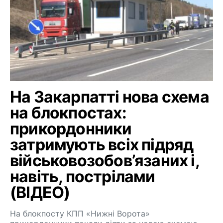
На Закарпатті нова схема
на блокпостах:
прикордонники
затримують всіх підряд
військовозобов’язаних і,
навіть, пострілами
(ВІДЕО)
На блокпосту КПП «Нижні Ворота»