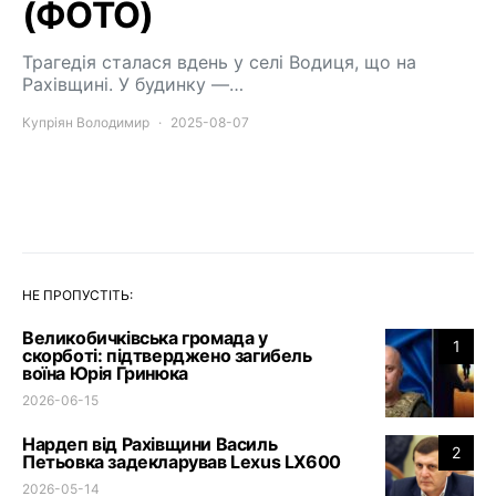
(ФОТО)
Трагедія сталася вдень у селі Водиця, що на
Рахівщині. У будинку —…
Купріян Володимир
2025-08-07
НЕ ПРОПУСТІТЬ:
Великобичківська громада у
1
скорботі: підтверджено загибель
воїна Юрія Гринюка
2026-06-15
Нардеп від Рахівщини Василь
2
Петьовка задекларував Lexus LX600
2026-05-14