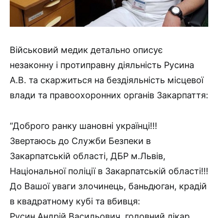
Військовий медик детально описує
незаконну і протиправну діяльність Русина
А.В. та скаржиться на бездіяльність місцевої
влади та правоохоронних органів Закарпаття:
“Доброго ранку шановні українці!!!
Звертаюсь до Служби Безпеки в
Закарпатській області, ДБР м.Львів,
Національної поліції в Закарпатській області!!!
До Вашої уваги злочинець, баньдюган, крадій
в квадратному кубі та вбивця:
Русин Андрій Васильович, головний лікар