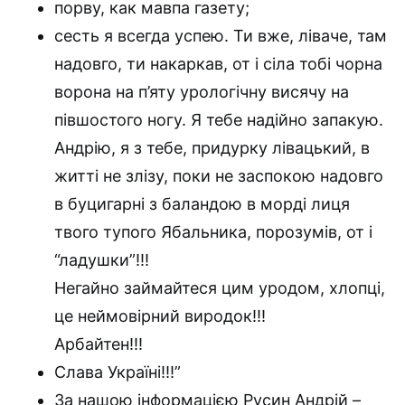
порву, как мавпа газету;
сесть я всегда успею. Ти вже, ліваче, там
надовго, ти накаркав, от і сіла тобі чорна
ворона на п’яту урологічну висячу на
півшостого ногу. Я тебе надійно запакую.
Андрію, я з тебе, придурку лівацький, в
житті не злізу, поки не заспокою надовго
в буцигарні з баландою в морді лиця
твого тупого Ябальника, порозумів, от і
“ладушки”!!!
Негайно займайтеся цим уродом, хлопці,
це неймовірний виродок!!!
Арбайтен!!!
Слава Україні!!!”
За нашою інформацією Русин Андрій –