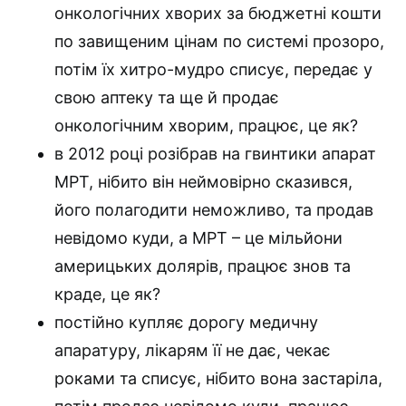
онкологічних хворих за бюджетні кошти
по завищеним цінам по системі прозоро,
потім їх хитро-мудро списує, передає у
свою аптеку та ще й продає
онкологічним хворим, працює, це як?
в 2012 році розібрав на гвинтики апарат
МРТ, нібито він неймовірно сказився,
його полагодити неможливо, та продав
невідомо куди, а МРТ – це мільйони
америцьких долярів, працює знов та
краде, це як?
постійно купляє дорогу медичну
апаратуру, лікарям її не дає, чекає
роками та списує, нібито вона застаріла,