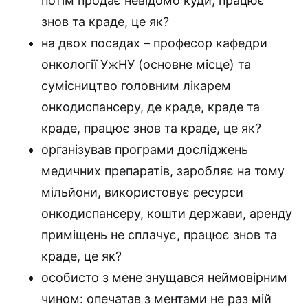
потім продає невідомо куди, працює
знов та краде, це як?
на двох посадах – професор кафедри
онкології УжНУ (основне місце) та
сумісництво головним лікарем
онкодиспансеру, де краде, краде та
краде, працює знов та краде, це як?
організував програми досліджень
медичних препаратів, заробляє на тому
мільйони, використовує ресурси
онкодиспансеру, кошти держави, аренду
приміщень не сплачує, працює знов та
краде, це як?
особисто з мене знущався неймовірним
чином: опечатав з ментами не раз мій