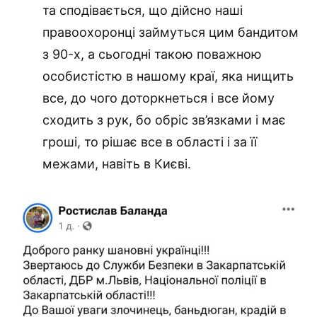
та сподівається, що дійсно наші
правоохоронці займуться цим бандитом
з 90-х, а сьогодні такою поважною
особистістю в нашому краї, яка нищить
все, до чого доторкнеться і все йому
сходить з рук, бо обріс зв’язками і має
гроші, то рішає все в області і за її
межами, навіть в Києві.