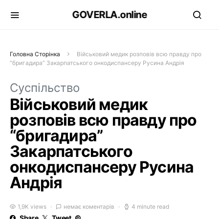
GOVERLA.online
Головна Сторінка
Військовий медик розповів всю правду про
“бригадира” Закарпатського онкодиспансеру Русина Андрія
Суспільство
Військовий медик
розповів всю правду про
“бригадира”
Закарпатського
онкодиспансеру Русина
Андрія
1,9K views
немає коментарів
4 minute read
Share
Tweet