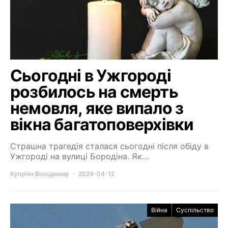
Сьогодні в Ужгороді
розбилось на смерть
немовля, яке випало з
вікна багатоповерхівки
Страшна трагедія сталася сьогодні після обіду в
Ужгороді на вулиці Бородіна. Як…
Купріян Володимир
2024-04-12
Війна
Суспільство