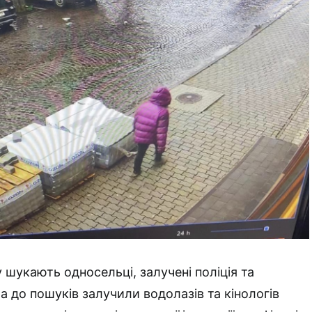
 шукають односельці, залучені поліція та
а до пошуків залучили водолазів та кінологів