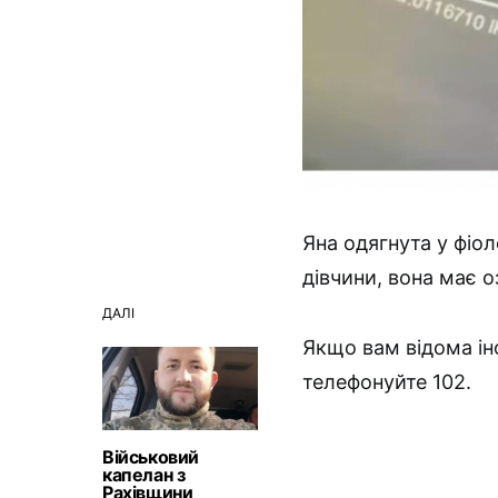
Яна одягнута у фіол
дівчини, вона має о
ДАЛІ
Якщо вам відома ін
телефонуйте 102.
Військовий
капелан з
Рахівщини