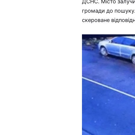
ДСНС. Місто залучил
громади до пошуку
скероване відповід