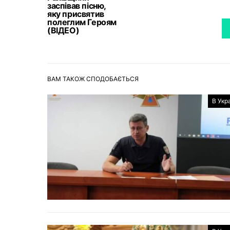
заспівав пісню,
яку присвятив
полеглим Героям
(ВІДЕО)
ВАМ ТАКОЖ СПОДОБАЄТЬСЯ
В Укра