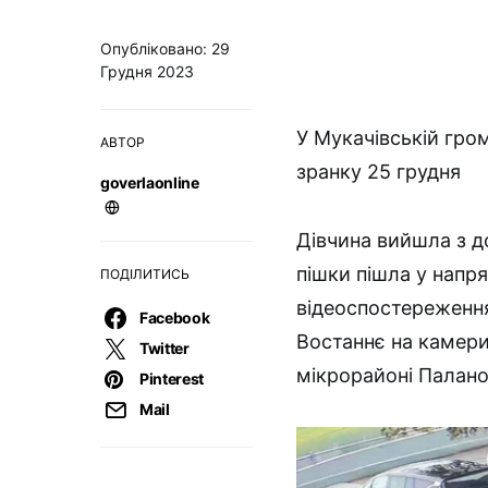
Опубліковано: 29
Грудня 2023
У Мукачівській гро
АВТОР
зранку 25 грудня
goverlaonline
Дівчина вийшла з д
пішки пішла у напр
ПОДІЛИТИСЬ
відеоспостереження
Facebook
Востаннє на камери
Twitter
мікрорайоні Палано
Pinterest
Mail