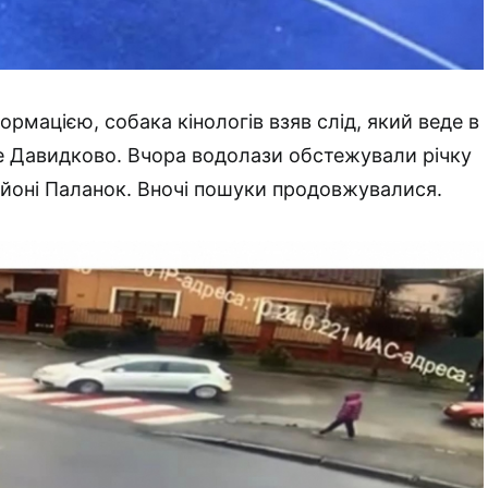
рмацією, собака кінологів взяв слід, який веде в
е Давидково. Вчора водолази обстежували річку
йоні Паланок. Вночі пошуки продовжувалися.