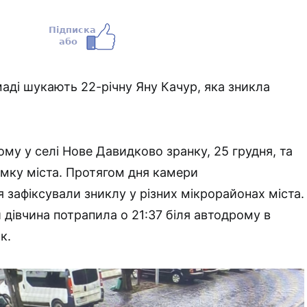
маді шукають 22-річну Яну Качур, яка зникла
ому у селі Нове Давидково зранку, 25 грудня, та
ямку міста. Протягом дня камери
 зафіксували зниклу у різних мікрорайонах міста.
 дівчина потрапила о 21:37 біля автодрому в
к.