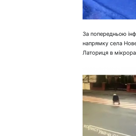
За попередньою інфо
напрямку села Нов
Латориця в мікрора