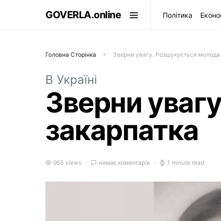
GOVERLA.online
Політика
Еконо
Головна Сторінка
Зверни увагу. Розшукується молода
В Україні
Зверни уваг
закарпатка
955 views
немає коментарів
1 minute read