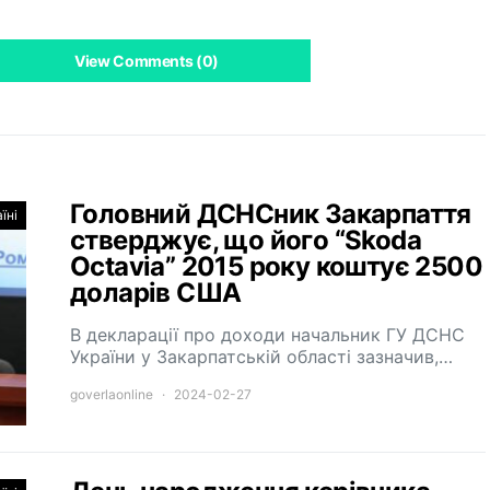
View Comments (0)
Головний ДСНСник Закарпаття
їні
стверджує, що його “Skoda
Octavia” 2015 року коштує 2500
доларів США
В декларації про доходи начальник ГУ ДСНС
України у Закарпатській області зазначив,…
goverlaonline
2024-02-27