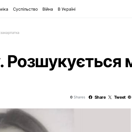
міка
Суспільство
Війна
В Україні
 закарпатка
у. Розшукується
Share
Tweet
0
Shares