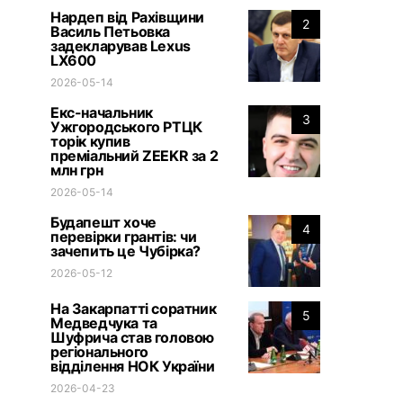
Нардеп від Рахівщини
2
Василь Петьовка
задекларував Lexus
LX600
2026-05-14
Екс-начальник
3
Ужгородського РТЦК
торік купив
преміальний ZEEKR за 2
млн грн
2026-05-14
Будапешт хоче
4
перевірки грантів: чи
зачепить це Чубірка?
2026-05-12
На Закарпатті соратник
5
Медведчука та
Шуфрича став головою
регіонального
відділення НОК України
2026-04-23