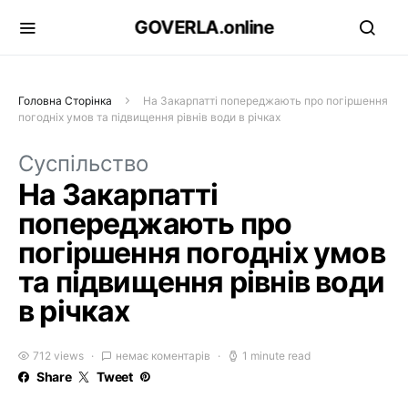
GOVERLA.online
Головна Сторінка
На Закарпатті попереджають про погіршення
погодніх умов та підвищення рівнів води в річках
Суспільство
На Закарпатті
попереджають про
погіршення погодніх умов
та підвищення рівнів води
в річках
712 views
немає коментарів
1 minute read
Share
Tweet