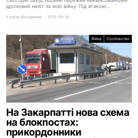
Сьогодні Захід України пережив наймасованіший
дроновий наліт за всю війну. Під атакою…
Купріян Володимир
2025-06-29
Війна
Суспільство
На Закарпатті нова схема
на блокпостах:
прикордонники