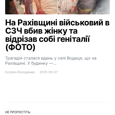
На Рахівщині військовий в
СЗЧ вбив жінку та
відрізав собі геніталії
(ФОТО)
Трагедія сталася вдень у селі Водиця, що на
Рахівщині. У будинку —…
Купріян Володимир
2025-08-07
НЕ ПРОПУСТІТЬ: