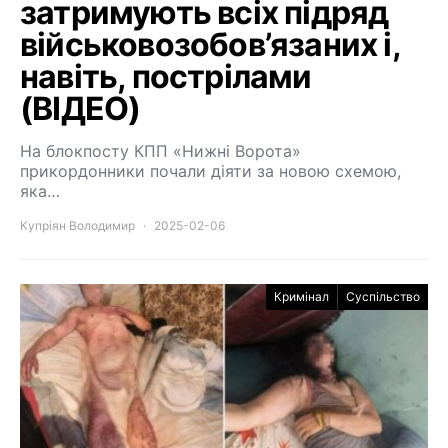
затримують всіх підряд
військовозобов’язаних і,
навіть, пострілами
(ВІДЕО)
На блокпосту КПП «Нижні Ворота»
прикордонники почали діяти за новою схемою,
яка…
Купріян Володимир
2025-02-06
Кримінал
Суспільство