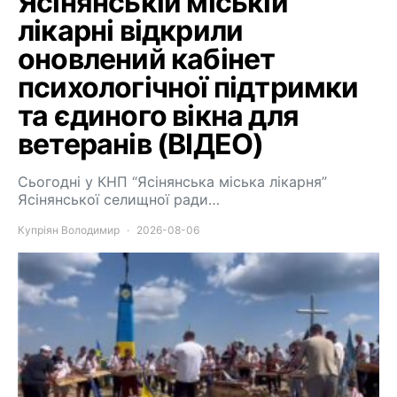
Ясінянській міській
лікарні відкрили
оновлений кабінет
психологічної підтримки
та єдиного вікна для
ветеранів (ВІДЕО)
Сьогодні у КНП “Ясінянська міська лікарня”
Ясінянської селищної ради…
Купріян Володимир
2026-08-06