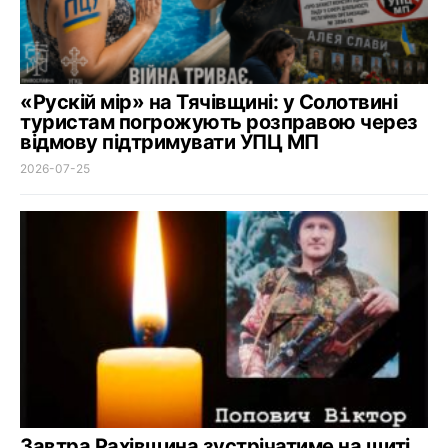
«Рускій мір» на Тячівщині: у Солотвині
туристам погрожують розправою через
відмову підтримувати УПЦ МП
2026-07-25
Завтра Рахівщина зустрічатиме на щиті