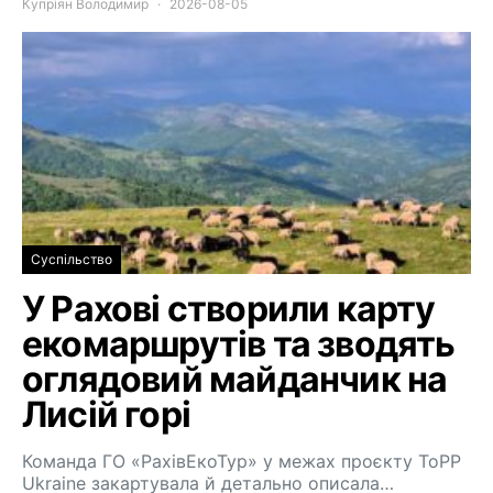
Купріян Володимир
2026-08-05
Суспільство
У Рахові створили карту
екомаршрутів та зводять
оглядовий майданчик на
Лисій горі
Команда ГО «РахівЕкоТур» у межах проєкту ToPP
Ukraine закартувала й детально описала…