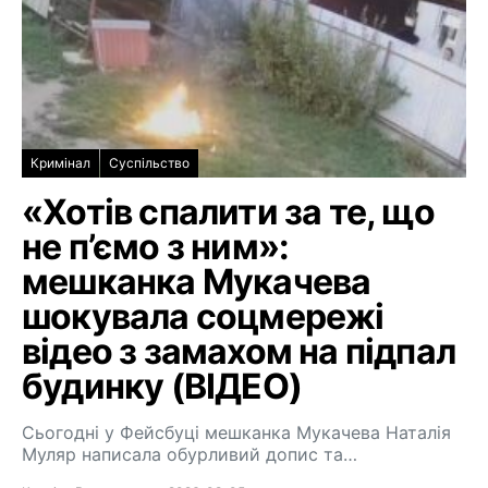
Кримінал
Суспільство
«Хотів спалити за те, що
не п’ємо з ним»:
мешканка Мукачева
шокувала соцмережі
відео з замахом на підпал
будинку (ВІДЕО)
Сьогодні у Фейсбуці мешканка Мукачева Наталія
Муляр написала обурливий допис та…