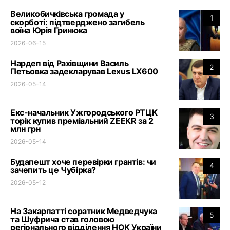
Великобичківська громада у
1
скорботі: підтверджено загибель
воїна Юрія Гринюка
2026-06-15
Нардеп від Рахівщини Василь
2
Петьовка задекларував Lexus LX600
2026-05-14
Екс-начальник Ужгородського РТЦК
3
торік купив преміальний ZEEKR за 2
млн грн
2026-05-14
Будапешт хоче перевірки грантів: чи
4
зачепить це Чубірка?
2026-05-12
На Закарпатті соратник Медведчука
5
та Шуфрича став головою
регіонального відділення НОК України