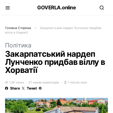
GOVERLA.online
Головна Сторінка
Закарпатський нардеп Лунченко придбав
віллу в Хорватії
Політика
Закарпатський нардеп
Лунченко придбав віллу в
Хорватії
1,2K views
немає коментарів
1 minute read
Share
Tweet