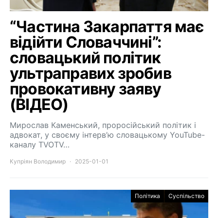
“Частина Закарпаття має
відійти Словаччині”:
словацький політик
ультраправих зробив
провокативну заяву
(ВІДЕО)
Мирослав Каменський, проросійський політик і
адвокат, у своєму інтерв’ю словацькому YouTube-
каналу TVOTV…
Купріян Володимир
2025-01-01
Політика
Суспільство