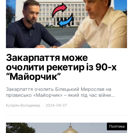
Закарпаття може
очолити рекетир із 90-х
“Майорчик”
Закарпаття очолить Білецький Мирослав на
прізвисько «Майорчик» – який під час війни…
Купріян Володимир
2024-09-07
Політика