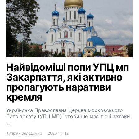
Найвідоміші попи УПЦ мп
Закарпаття, які активно
пропагують наративи
кремля
Українська Православна Церква московського
Патріархату (УПЦ МП) історично має тісні зв’язки
з…
Купріян Володимир
2023-11-12