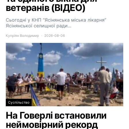
ветеранів (ВІДЕО)
Сьогодні у КНП “Ясінянська міська лікарня”
Ясінянської селищної ради…
Купріян Володимир
2026-08-06
Суспільство
На Говерлі встановили
неймовірний рекорд