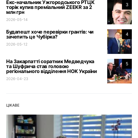
Екс-начальник Ужгородського РТЦК
3
торік купив преміальний ZEEKR за 2
млн грн
2026-05-14
Будапешт хоче перевірки грантів: чи
4
зачепить це Чубірка?
2026-05-12
На Закарпатті соратник Медведчука
5
та Шуфрича став головою
регіонального відділення НОК України
2026-04-23
ЦІКАВЕ