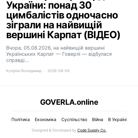
України: понад 30
цимбалістів одночасно
зіграли на найвищій
вершині Карпат (ВІДЕО)
Вчора, 05.08.2026, на найвищій вершині
Українських Карпат — Говерлі — відбулася
справді…
Купріян Володимир
2026-08-06
GOVERLA.online
Політика
Економіка
Суспільство
Війна
В Україні
Designed & Developed by
Code Supply Co.