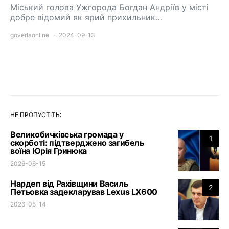
Міський голова Ужгорода Богдан Андріїв у місті
добре відомий як ярий прихильник…
goverlaonline
2024-09-13
НЕ ПРОПУСТІТЬ:
Великобичківська громада у
1
скорботі: підтверджено загибель
воїна Юрія Гринюка
2026-06-15
Нардеп від Рахівщини Василь
2
Петьовка задекларував Lexus LX600
2026-05-14