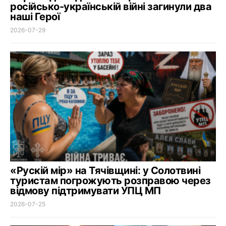
російсько-українській війні загинули два
наші Герої
2026-07-29
«Рускій мір» на Тячівщині: у Солотвині
туристам погрожують розправою через
відмову підтримувати УПЦ МП
2026-07-25