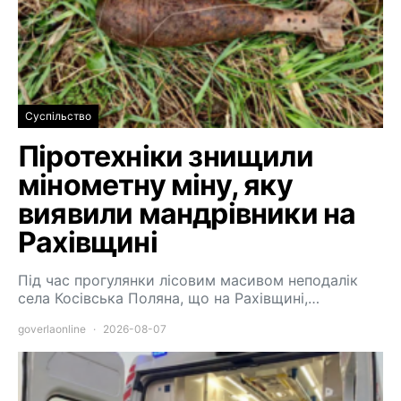
Суспільство
Піротехніки знищили
мінометну міну, яку
виявили мандрівники на
Рахівщині
Під час прогулянки лісовим масивом неподалік
села Косівська Поляна, що на Рахівщині,…
goverlaonline
2026-08-07