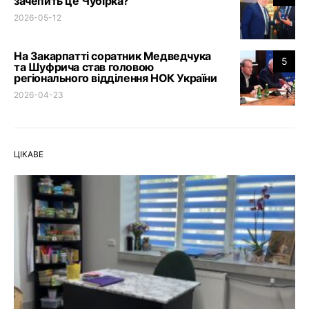
зачепить це Чубірка?
2026-05-12
На Закарпатті соратник Медведчука
5
та Шуфрича став головою
регіонального відділення НОК України
2026-04-23
ЦІКАВЕ