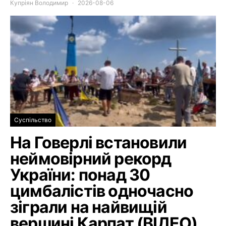
Купріян Володимир
2026-08-06
Суспільство
На Говерлі встановили
неймовірний рекорд
України: понад 30
цимбалістів одночасно
зіграли на найвищій
вершині Карпат (ВІДЕО)