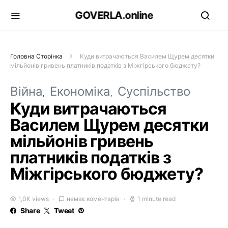
GOVERLA.online
Головна Сторінка
Куди витрачаються Василем Щурем десятки
мільйонів гривень платників податків з Міжгірського бюджету?
Війна
Економіка
Суспільство
Куди витрачаються
Василем Щурем десятки
мільйонів гривень
платників податків з
Міжгірського бюджету?
1,0K views
немає коментарів
1 minute read
Share
Tweet