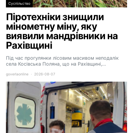
Суспільство
Піротехніки знищили
мінометну міну, яку
виявили мандрівники на
Рахівщині
Під час прогулянки лісовим масивом неподалік
села Косівська Поляна, що на Рахівщині,…
goverlaonline
2026-08-07