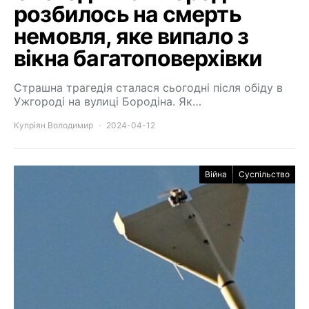
розбилось на смерть
немовля, яке випало з
вікна багатоповерхівки
Страшна трагедія сталася сьогодні після обіду в
Ужгороді на вулиці Бородіна. Як…
Купріян Володимир
2024-04-12
Війна
Суспільство