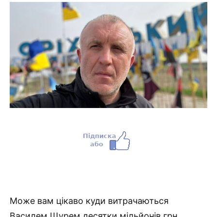
Може вам цікаво куди витрачаються
Василем Щурем десятки мільйонів грн