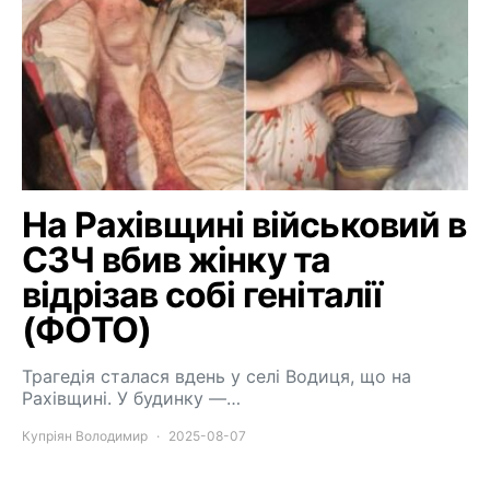
На Рахівщині військовий в
СЗЧ вбив жінку та
відрізав собі геніталії
(ФОТО)
Трагедія сталася вдень у селі Водиця, що на
Рахівщині. У будинку —…
Купріян Володимир
2025-08-07