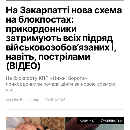
На Закарпатті нова схема
на блокпостах:
прикордонники
затримують всіх підряд
військовозобов’язаних і,
навіть, пострілами
(ВІДЕО)
На блокпосту КПП «Нижні Ворота»
прикордонники почали діяти за новою схемою,
яка…
Купріян Володимир
2025-02-06
Кримінал
Суспільство