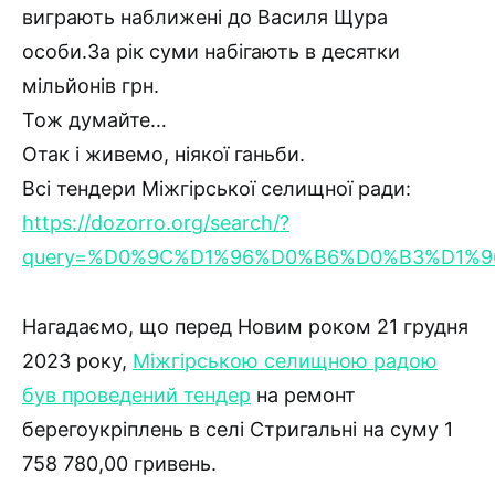
виграють наближені до Василя Щура
особи.За рік суми набігають в десятки
мільйонів грн.
Тож думайте…
Отак і живемо, ніякої ганьби.
Всі тендери Міжгірської селищної ради:
https://dozorro.org/search/?
query=%D0%9C%D1%96%D0%B6%D0%B3%D1%9
Нагадаємо, що перед Новим роком 21 грудня
2023 року,
Міжгірською селищною радою
був проведений тендер
на ремонт
берегоукріплень в селі Стригальні на суму 1
758 780,00 гривень.