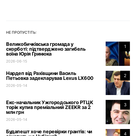
НЕ ПРОПУСТІТЬ:
Великобичківська громада у
1
скорботі: підтверджено загибель
воїна Юрія Гринюка
2026-06-15
Нардеп від Рахівщини Василь
2
Петьовка задекларував Lexus LX600
2026-05-14
Екс-начальник Ужгородського РТЦК
3
торік купив преміальний ZEEKR за 2
млн грн
2026-05-14
Будапешт хоче перевірки грантів: чи
4