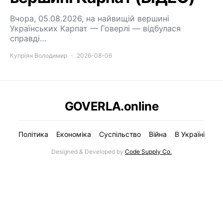
Вчора, 05.08.2026, на найвищій вершині
Українських Карпат — Говерлі — відбулася
справді…
Купріян Володимир
2026-08-06
GOVERLA.online
Політика
Економіка
Суспільство
Війна
В Україні
Designed & Developed by
Code Supply Co.