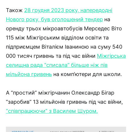
Також
28 грудня 2023 року, напередодні
Нового року, був оголошений тендер
на
оренду трьох мікроавтобусів Мерседес Віто
115 між Міжгірським відділом освіти та
підприємцем Віталієм Іваниною на суму 540
000 тисяч гривень та під час війни
Міжгірська
селищна рада “списала” більше ніж пів
мільйона гривень
на комп’ютери для школи.
А “простий” міжгірчанин Олександр Бігар
“заробив” 13 мільйонів гривень під час війни,
“співпрацюючи” з Василем Щуром.