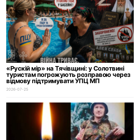
«Рускій мір» на Тячівщині: у Солотвині
туристам погрожують розправою через
відмову підтримувати УПЦ МП
2026-07-25