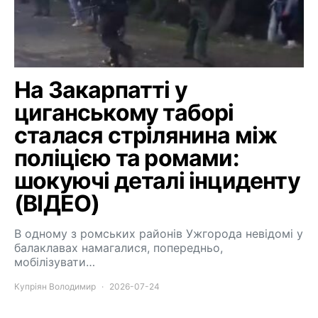
На Закарпатті у
циганському таборі
сталася стрілянина між
поліцією та ромами:
шокуючі деталі інциденту
(ВІДЕО)
В одному з ромських районів Ужгорода невідомі у
балаклавах намагалися, попередньо,
мобілізувати…
Купріян Володимир
2026-07-24