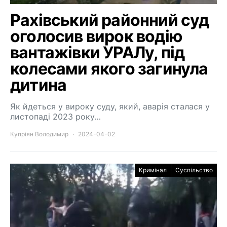
Рахівський районний суд
оголосив вирок водію
вантажівки УРАЛу, під
колесами якого загинула
дитина
Як йдеться у вироку суду, який, аварія сталася у
листопаді 2023 року…
Купріян Володимир
2024-04-02
Кримінал
Суспільство