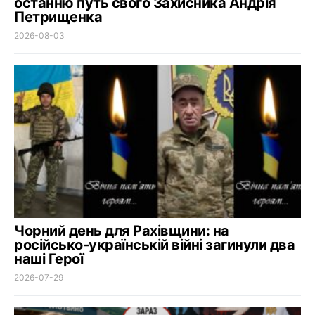
останню путь свого Захисника Андрія
Петрищенка
2026-08-03
Чорний день для Рахівщини: на
російсько-українській війні загинули два
наші Герої
2026-07-29