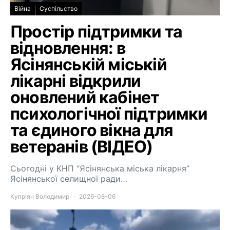
Війна
Суспільство
Простір підтримки та
відновлення: в
Ясінянській міській
лікарні відкрили
оновлений кабінет
психологічної підтримки
та єдиного вікна для
ветеранів (ВІДЕО)
Сьогодні у КНП “Ясінянська міська лікарня”
Ясінянської селищної ради…
Купріян Володимир
2026-08-06