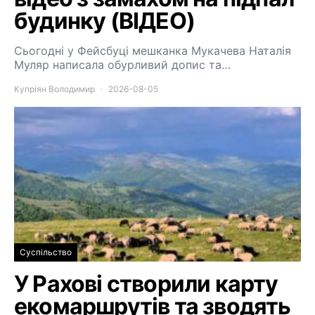
будинку (ВІДЕО)
Сьогодні у Фейсбуці мешканка Мукачева Наталія
Муляр написала обурливий допис та…
Купріян Володимир
2026-08-05
Суспільство
У Рахові створили карту
екомаршрутів та зводять