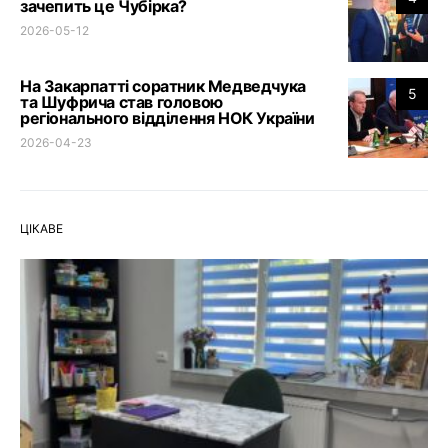
зачепить це Чубірка?
2026-05-12
На Закарпатті соратник Медведчука
5
та Шуфрича став головою
регіонального відділення НОК України
2026-04-23
ЦІКАВЕ