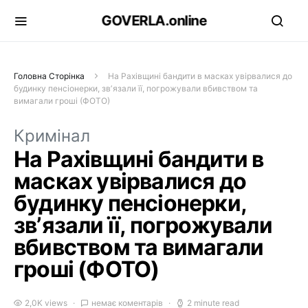
GOVERLA.online
Головна Сторінка
На Рахівщині бандити в масках увірвалися до
будинку пенсіонерки, звʼязали її, погрожували вбивством та
вимагали гроші (ФОТО)
Кримінал
На Рахівщині бандити в
масках увірвалися до
будинку пенсіонерки,
звʼязали її, погрожували
вбивством та вимагали
гроші (ФОТО)
2,0K views
немає коментарів
2 minute read