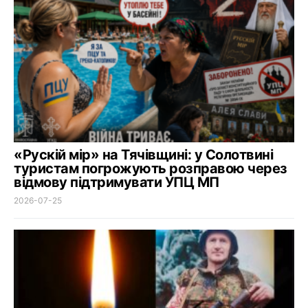
«Рускій мір» на Тячівщині: у Солотвині
туристам погрожують розправою через
відмову підтримувати УПЦ МП
2026-07-25