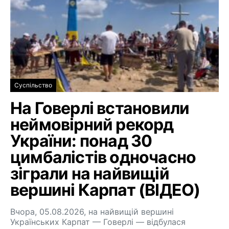
Суспільство
На Говерлі встановили
неймовірний рекорд
України: понад 30
цимбалістів одночасно
зіграли на найвищій
вершині Карпат (ВІДЕО)
Вчора, 05.08.2026, на найвищій вершині
Українських Карпат — Говерлі — відбулася