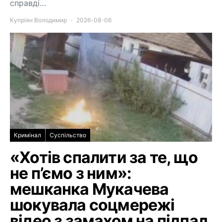
справді…
Купріян Володимир
2026-08-06
Кримінал
Суспільство
«Хотів спалити за те, що
не п’ємо з ним»:
мешканка Мукачева
шокувала соцмережі
відео з замахом на підпал