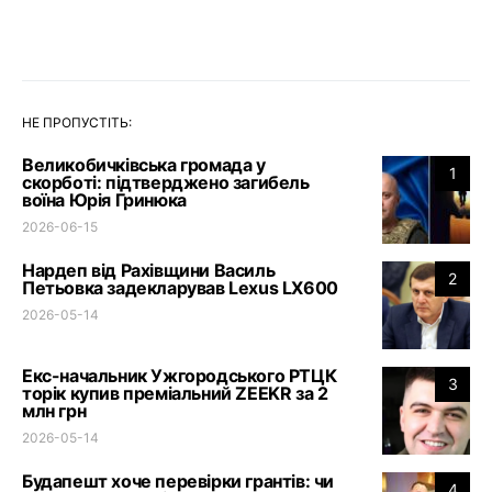
НЕ ПРОПУСТІТЬ:
Великобичківська громада у
1
скорботі: підтверджено загибель
воїна Юрія Гринюка
2026-06-15
Нардеп від Рахівщини Василь
2
Петьовка задекларував Lexus LX600
2026-05-14
Екс-начальник Ужгородського РТЦК
3
торік купив преміальний ZEEKR за 2
млн грн
2026-05-14
Будапешт хоче перевірки грантів: чи
4