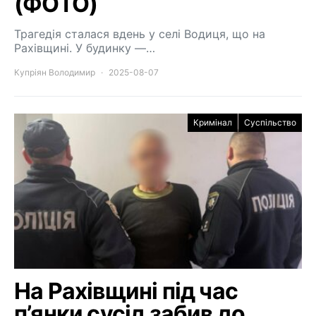
(ФОТО)
Трагедія сталася вдень у селі Водиця, що на
Рахівщині. У будинку —…
Купріян Володимир
2025-08-07
Кримінал
Суспільство
На Рахівщині під час
п’янки сусід забив до