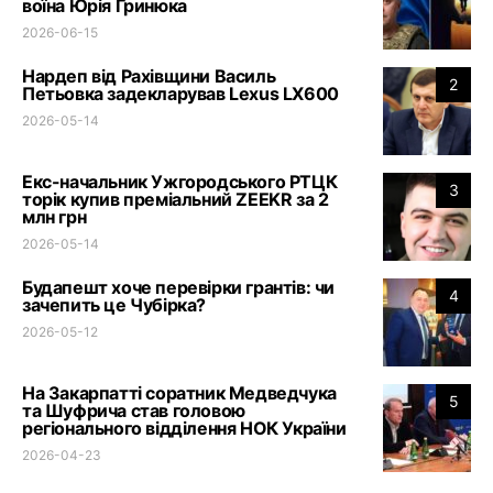
воїна Юрія Гринюка
2026-06-15
Нардеп від Рахівщини Василь
2
Петьовка задекларував Lexus LX600
2026-05-14
Екс-начальник Ужгородського РТЦК
3
торік купив преміальний ZEEKR за 2
млн грн
2026-05-14
Будапешт хоче перевірки грантів: чи
4
зачепить це Чубірка?
2026-05-12
На Закарпатті соратник Медведчука
5
та Шуфрича став головою
регіонального відділення НОК України
2026-04-23