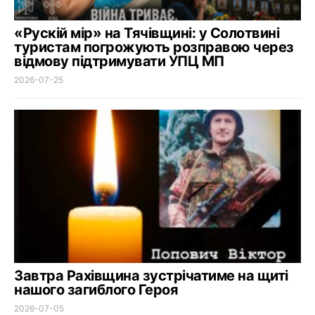
«Рускій мір» на Тячівщині: у Солотвині
туристам погрожують розправою через
відмову підтримувати УПЦ МП
2026-07-25
Завтра Рахівщина зустрічатиме на щиті
нашого загиблого Героя
2026-07-05