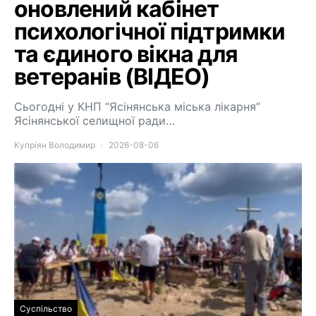
оновлений кабінет
психологічної підтримки
та єдиного вікна для
ветеранів (ВІДЕО)
Сьогодні у КНП “Ясінянська міська лікарня”
Ясінянської селищної ради…
Купріян Володимир
2026-08-06
Суспільство