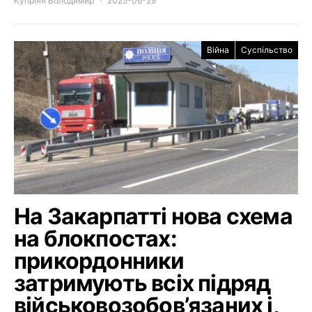
Купріян Володимир
2025-06-29
Війна
Суспільство
На Закарпатті нова схема
на блокпостах:
прикордонники
затримують всіх підряд
військовозобов’язаних і,