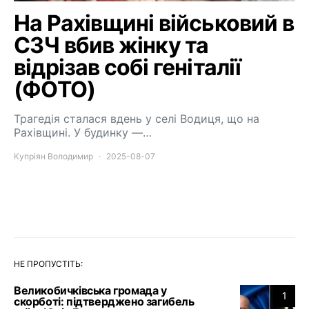
На Рахівщині військовий в
СЗЧ вбив жінку та
відрізав собі геніталії
(ФОТО)
Трагедія сталася вдень у селі Водиця, що на
Рахівщині. У будинку —…
Купріян Володимир
2025-08-07
НЕ ПРОПУСТІТЬ:
Великобичківська громада у
1
скорботі: підтверджено загибель