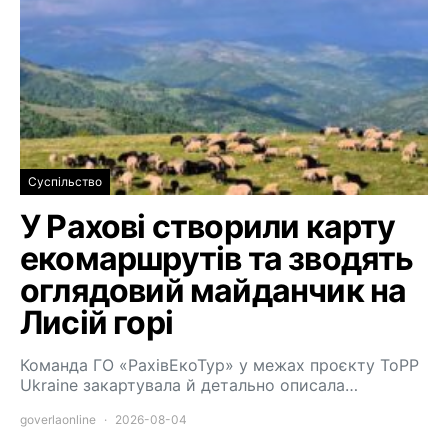
Суспільство
У Рахові створили карту
екомаршрутів та зводять
оглядовий майданчик на
Лисій горі
Команда ГО «РахівЕкоТур» у межах проєкту ToPP
Ukraine закартувала й детально описала…
goverlaonline
2026-08-04