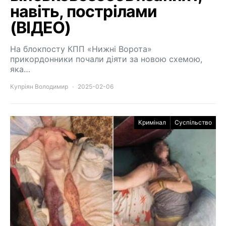
навіть, пострілами
(ВІДЕО)
На блокпосту КПП «Нижні Ворота»
прикордонники почали діяти за новою схемою,
яка…
Купріян Володимир
2025-02-06
Кримінал
Суспільство