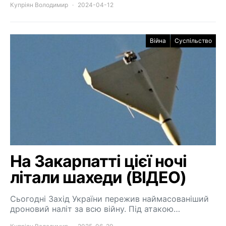
Купріян Володимир
2024-04-12
Війна
Суспільство
На Закарпатті цієї ночі
літали шахеди (ВІДЕО)
Сьогодні Захід України пережив наймасованіший
дроновий наліт за всю війну. Під атакою…