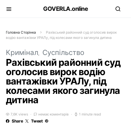
GOVERLA.online
Головна Сторінка
Рахівський районний суд оголосив вирок
водію вантажівки УРАЛу, під колесами якого загинула дитина
Кримінал
Суспільство
Рахівський районний суд
оголосив вирок водію
вантажівки УРАЛу, під
колесами якого загинула
дитина
7,6K views
немає коментарів
1 minute read
Share
Tweet