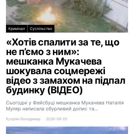
Кримінал
Суспільство
«Хотів спалити за те, що
не п’ємо з ним»:
мешканка Мукачева
шокувала соцмережі
відео з замахом на підпал
будинку (ВІДЕО)
Сьогодні у Фейсбуці мешканка Мукачева Наталія
Муляр написала обурливий допис та…
Купріян Володимир
2026-08-05