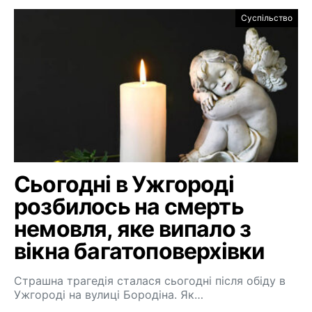
Суспільство
Сьогодні в Ужгороді
розбилось на смерть
немовля, яке випало з
вікна багатоповерхівки
Страшна трагедія сталася сьогодні після обіду в
Ужгороді на вулиці Бородіна. Як…