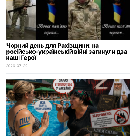
Чорний день для Рахівщини: на
російсько-українській війні загинули два
наші Герої
2026-07-29