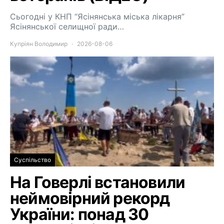
Сьогодні у КНП “Ясінянська міська лікарня”
Ясінянської селищної ради…
Купріян Володимир
2026-08-06
Суспільство
На Говерлі встановили
неймовірний рекорд
України: понад 30