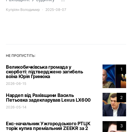
Купріян Володимир
2025-08-07
НЕ ПРОПУСТІТЬ:
Великобичківська громада у
1
скорботі: підтверджено загибель
воїна Юрія Гринюка
2026-06-15
Нардеп від Рахівщини Василь
2
Петьовка задекларував Lexus LX600
2026-05-14
Екс-начальник Ужгородського РТЦК
3
торік купив преміальний ZEEKR за 2