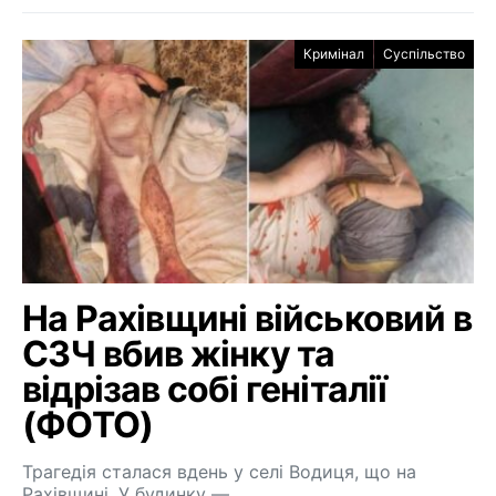
Кримінал
Суспільство
На Рахівщині військовий в
СЗЧ вбив жінку та
відрізав собі геніталії
(ФОТО)
Трагедія сталася вдень у селі Водиця, що на
Рахівщині. У будинку —…