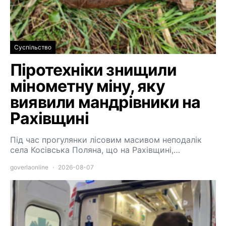
Суспільство
Піротехніки знищили
мінометну міну, яку
виявили мандрівники на
Рахівщині
Під час прогулянки лісовим масивом неподалік
села Косівська Поляна, що на Рахівщині,…
goverlaonline
2026-08-07