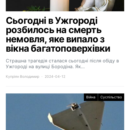
Сьогодні в Ужгороді
розбилось на смерть
немовля, яке випало з
вікна багатоповерхівки
Страшна трагедія сталася сьогодні після обіду в
Ужгороді на вулиці Бородіна. Як…
Купріян Володимир
2024-04-12
Війна
Суспільство