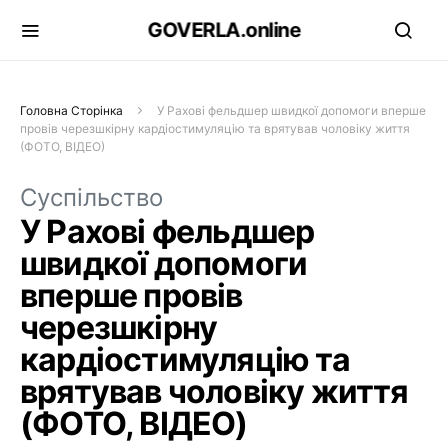
GOVERLA.online
Головна Сторінка
У Рахові фельдшер швидкої допомоги вперше
провів черезшкірну кардіостимуляцію та врятував чоловіку життя
(ФОТО, ВІДЕО)
Суспільство
У Рахові фельдшер
швидкої допомоги
вперше провів
черезшкірну
кардіостимуляцію та
врятував чоловіку життя
(ФОТО, ВІДЕО)