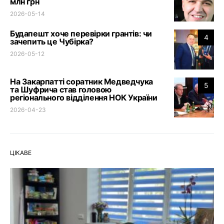
млн грн
2026-05-14
Будапешт хоче перевірки грантів: чи
4
зачепить це Чубірка?
2026-05-12
На Закарпатті соратник Медведчука
5
та Шуфрича став головою
регіонального відділення НОК України
2026-04-23
ЦІКАВЕ