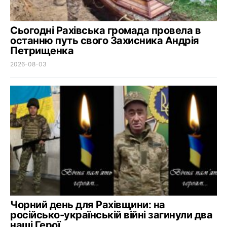
Сьогодні Рахівська громада провела в
останню путь свого Захисника Андрія
Петрищенка
2026-08-03
Чорний день для Рахівщини: на
російсько-українській війні загинули два
наші Герої