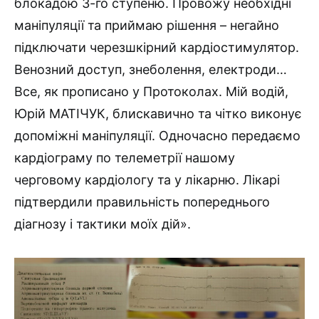
блокадою 3-го ступеню. Провожу необхідні
маніпуляції та приймаю рішення – негайно
підключати черезшкірний кардіостимулятор.
Венозний доступ, знеболення, електроди…
Все, як прописано у Протоколах. Мій водій,
Юрій МАТІЧУК, блискавично та чітко виконує
допоміжні маніпуляції. Одночасно передаємо
кардіограму по телеметрії нашому
черговому кардіологу та у лікарню. Лікарі
підтвердили правильність попереднього
діагнозу і тактики моїх дій».