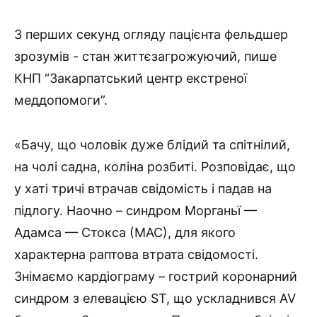
З перших секунд огляду пацієнта фельдшер
зрозумів ­- стан життєзагрожуючий, пише
КНП “Закарпатський центр екстреної
меддопомоги”.
«Бачу, що чоловік дуже блідий та спітнілий,
на чолі садна, коліна розбиті. Розповідає, що
у хаті тричі втрачав свідомість і падав на
підлогу. Наочно – синдром Морганьї —
Адамса — Стокса (МАС), для якого
характерна раптова втрата свідомості.
Знімаємо кардіограму – гострий коронарний
синдром з елевацією ST, що ускладнився AV