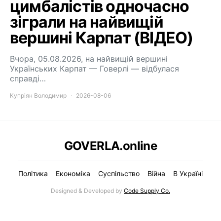
цимбалістів одночасно
зіграли на найвищій
вершині Карпат (ВІДЕО)
Вчора, 05.08.2026, на найвищій вершині
Українських Карпат — Говерлі — відбулася
справді…
Купріян Володимир
2026-08-06
GOVERLA.online
Політика
Економіка
Суспільство
Війна
В Україні
Designed & Developed by
Code Supply Co.