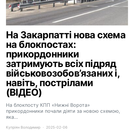
На Закарпатті нова схема
на блокпостах:
прикордонники
затримують всіх підряд
військовозобов’язаних і,
навіть, пострілами
(ВІДЕО)
На блокпосту КПП «Нижні Ворота»
прикордонники почали діяти за новою схемою,
яка…
Купріян Володимир
2025-02-06