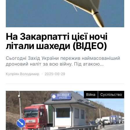
На Закарпатті цієї ночі
літали шахеди (ВІДЕО)
Сьогодні Захід України пережив наймасованіший
дроновий наліт за всю війну. Під атакою…
Купріян Володимир
2025-06-29
Війна
Суспільство