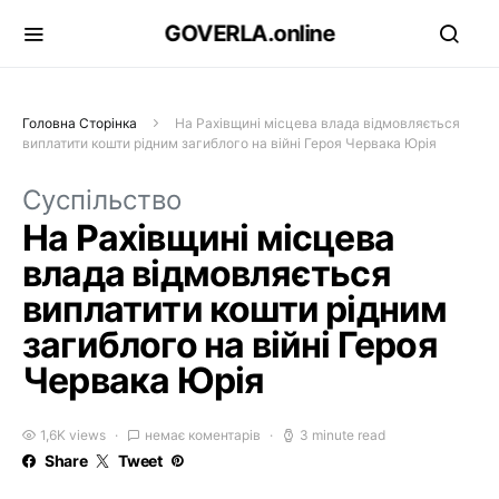
GOVERLA.online
Головна Сторінка
На Рахівщині місцева влада відмовляється
виплатити кошти рідним загиблого на війні Героя Червака Юрія
Суспільство
На Рахівщині місцева
влада відмовляється
виплатити кошти рідним
загиблого на війні Героя
Червака Юрія
1,6K views
немає коментарів
3 minute read
Share
Tweet