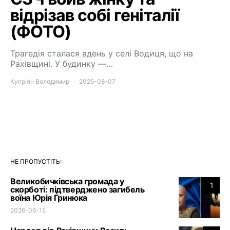
відрізав собі геніталії
(ФОТО)
Трагедія сталася вдень у селі Водиця, що на
Рахівщині. У будинку —…
Купріян Володимир
2025-08-07
НЕ ПРОПУСТІТЬ:
Великобичківська громада у
1
скорботі: підтверджено загибель
воїна Юрія Гринюка
2026-06-15