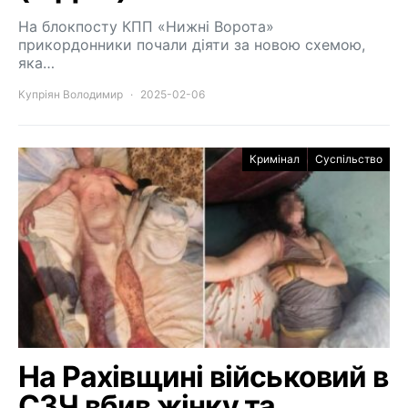
На блокпосту КПП «Нижні Ворота»
прикордонники почали діяти за новою схемою,
яка…
Купріян Володимир
2025-02-06
Кримінал
Суспільство
На Рахівщині військовий в
СЗЧ вбив жінку та