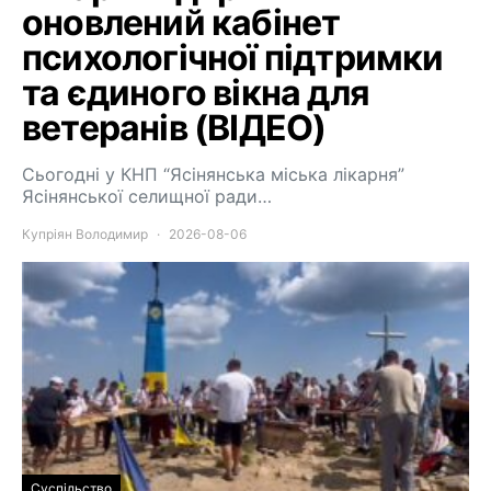
оновлений кабінет
психологічної підтримки
та єдиного вікна для
ветеранів (ВІДЕО)
Сьогодні у КНП “Ясінянська міська лікарня”
Ясінянської селищної ради…
Купріян Володимир
2026-08-06
Суспільство