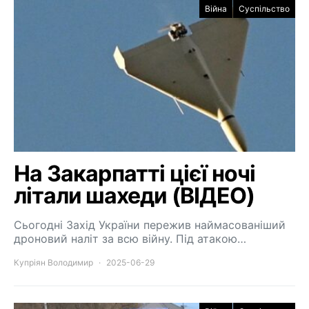
Війна
Суспільство
На Закарпатті цієї ночі
літали шахеди (ВІДЕО)
Сьогодні Захід України пережив наймасованіший
дроновий наліт за всю війну. Під атакою…
Купріян Володимир
2025-06-29