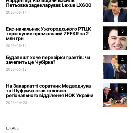
Нардеп від Рахівщини Василь
2
Петьовка задекларував Lexus LX600
2026-05-14
Екс-начальник Ужгородського РТЦК
3
торік купив преміальний ZEEKR за 2
млн грн
2026-05-14
Будапешт хоче перевірки грантів: чи
4
зачепить це Чубірка?
2026-05-12
На Закарпатті соратник Медведчука
5
та Шуфрича став головою
регіонального відділення НОК України
2026-04-23
ЦІКАВЕ