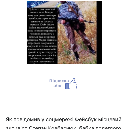
Як повідомив у соцмережі Фейсбук місцевий
активіст Степан Ковбаснюк, бабка полеглого