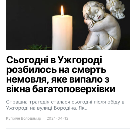
Сьогодні в Ужгороді
розбилось на смерть
немовля, яке випало з
вікна багатоповерхівки
Страшна трагедія сталася сьогодні після обіду в
Ужгороді на вулиці Бородіна. Як…
Купріян Володимир
2024-04-12