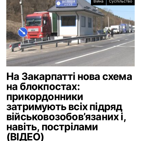
Війна
Суспільство
На Закарпатті нова схема
на блокпостах:
прикордонники
затримують всіх підряд
військовозобов’язаних і,
навіть, пострілами
(ВІДЕО)