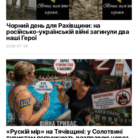
Чорний день для Рахівщини: на
російсько-українській війні загинули два
наші Герої
2026-07-29
«Рускій мір» на Тячівщині: у Солотвині
туристам погрожують розправою через