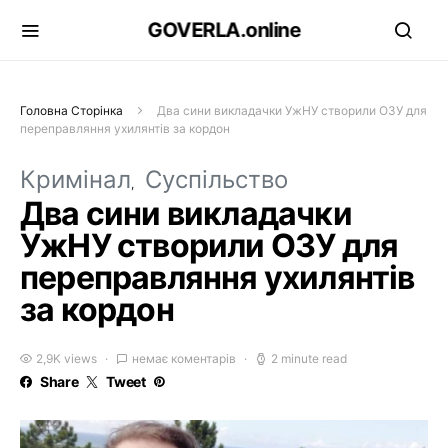
GOVERLA.online
Головна Сторінка
Два сини викладачки УжНУ створили ОЗУ для
переправляння ухилянтів за кордон
Кримінал
Суспільство
Два сини викладачки
УжНУ створили ОЗУ для
переправляння ухилянтів
за кордон
2,9K views
немає коментарів
2 minute read
Share
Tweet