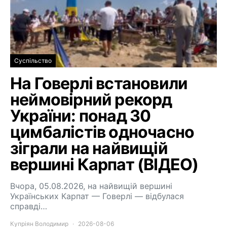
Суспільство
На Говерлі встановили
неймовірний рекорд
України: понад 30
цимбалістів одночасно
зіграли на найвищій
вершині Карпат (ВІДЕО)
Вчора, 05.08.2026, на найвищій вершині
Українських Карпат — Говерлі — відбулася
справді…
Купріян Володимир
2026-08-06