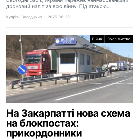
Сьогодні Захід України пережив наймасованіший
дроновий наліт за всю війну. Під атакою…
Купріян Володимир
2025-06-29
Війна
Суспільство
На Закарпатті нова схема
на блокпостах:
прикордонники