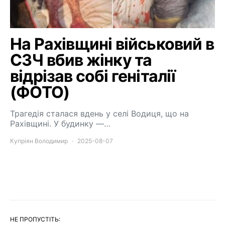
На Рахівщині військовий в
СЗЧ вбив жінку та
відрізав собі геніталії
(ФОТО)
Трагедія сталася вдень у селі Водиця, що на
Рахівщині. У будинку —…
Купріян Володимир
2025-08-07
НЕ ПРОПУСТІТЬ: