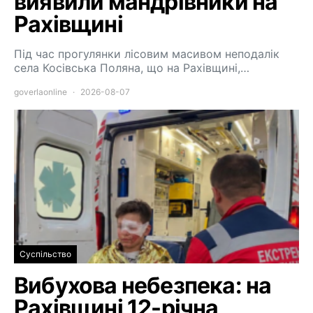
виявили мандрівники на
Рахівщині
Під час прогулянки лісовим масивом неподалік
села Косівська Поляна, що на Рахівщині,…
goverlaonline
2026-08-07
Суспільство
Вибухова небезпека: на
Рахівщині 12-річна