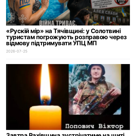
«Рускій мір» на Тячівщині: у Солотвині
туристам погрожують розправою через
відмову підтримувати УПЦ МП
2026-07-25
Завтра Рахівщина зустрічатиме на щиті