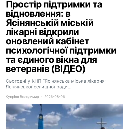
Простір підтримки та
відновлення: в
Ясінянській міській
лікарні відкрили
оновлений кабінет
психологічної підтримки
та єдиного вікна для
ветеранів (ВІДЕО)
Сьогодні у КНП “Ясінянська міська лікарня”
Ясінянської селищної ради…
Купріян Володимир
2026-08-06