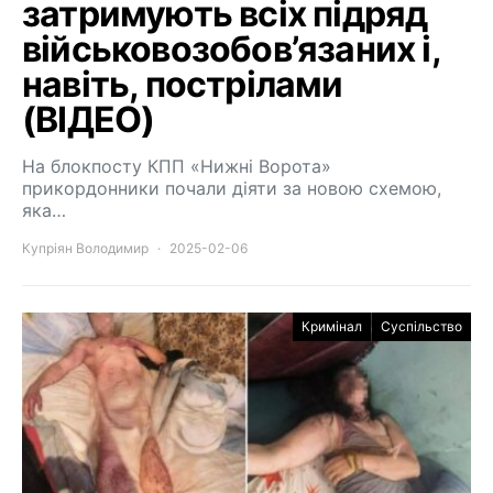
затримують всіх підряд
військовозобов’язаних і,
навіть, пострілами
(ВІДЕО)
На блокпосту КПП «Нижні Ворота»
прикордонники почали діяти за новою схемою,
яка…
Купріян Володимир
2025-02-06
Кримінал
Суспільство