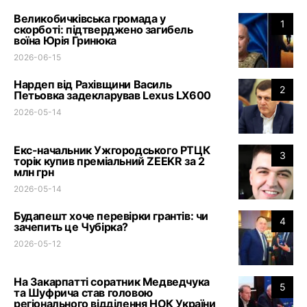
Великобичківська громада у
1
скорботі: підтверджено загибель
воїна Юрія Гринюка
2026-06-15
Нардеп від Рахівщини Василь
2
Петьовка задекларував Lexus LX600
2026-05-14
Екс-начальник Ужгородського РТЦК
3
торік купив преміальний ZEEKR за 2
млн грн
2026-05-14
Будапешт хоче перевірки грантів: чи
4
зачепить це Чубірка?
2026-05-12
На Закарпатті соратник Медведчука
5
та Шуфрича став головою
регіонального відділення НОК України