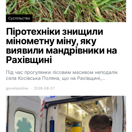
Суспільство
Піротехніки знищили
мінометну міну, яку
виявили мандрівники на
Рахівщині
Під час прогулянки лісовим масивом неподалік
села Косівська Поляна, що на Рахівщині,…
goverlaonline
2026-08-07