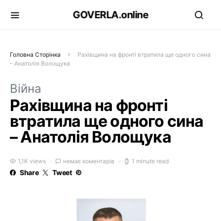
GOVERLA.online
Головна Сторінка
Рахівщина на фронті втратила ще одного сина
– Анатолія Волощука
Війна
Рахівщина на фронті
втратила ще одного сина
– Анатолія Волощука
1,1K views
немає коментарів
1 minute read
Share
Tweet