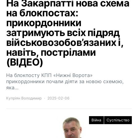
На Закарпатті нова схема
на блокпостах:
прикордонники
затримують всіх підряд
військовозобов’язаних і,
навіть, пострілами
(ВІДЕО)
На блокпосту КПП «Нижні Ворота»
прикордонники почали діяти за новою схемою,
яка…
Купріян Володимир
2025-02-06
Війна
Суспільство