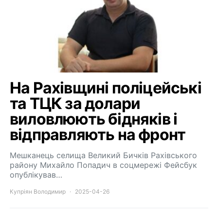
На Рахівщині поліцейські
та ТЦК за долари
виловлюють бідняків і
відправляють на фронт
Мешканець селища Великий Бичків Рахівського
району Михайло Попадич в соцмережі Фейсбук
опублікував…
Купріян Володимир
2025-04-26