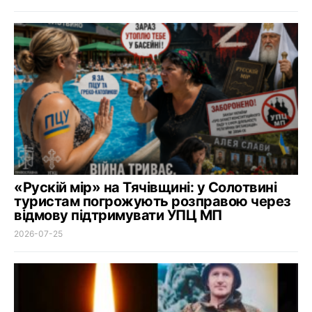
«Рускій мір» на Тячівщині: у Солотвині
туристам погрожують розправою через
відмову підтримувати УПЦ МП
2026-07-25