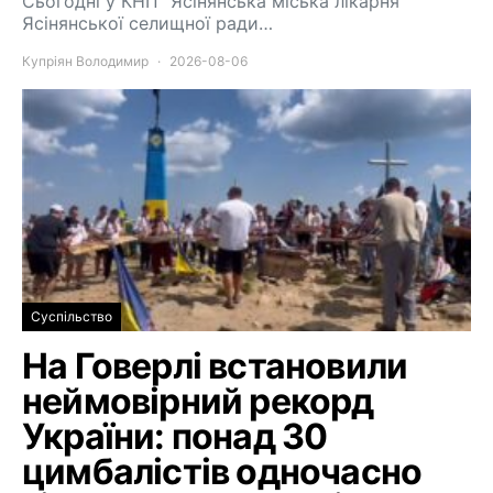
Сьогодні у КНП “Ясінянська міська лікарня”
Ясінянської селищної ради…
Купріян Володимир
2026-08-06
Суспільство
На Говерлі встановили
неймовірний рекорд
України: понад 30
цимбалістів одночасно