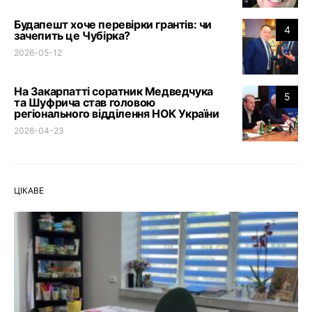
Будапешт хоче перевірки грантів: чи
4
зачепить це Чубірка?
2026-05-12
На Закарпатті соратник Медведчука
5
та Шуфрича став головою
регіонального відділення НОК України
2026-04-23
ЦІКАВЕ