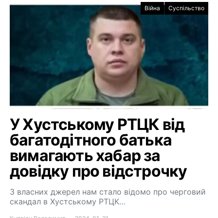
Війна
Суспільство
У Хустському РТЦК від
багатодітного батька
вимагають хабар за
довідку про відстрочку
З власних джерел нам стало відомо про черговий
скандал в Хустському РТЦК…