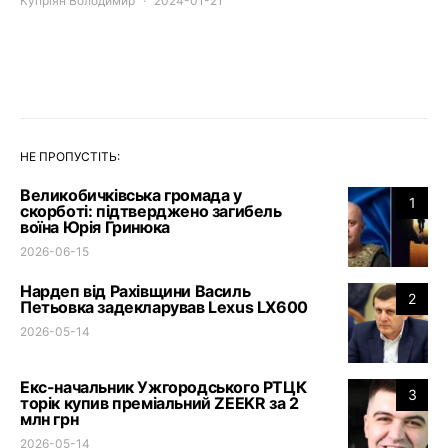
Купріян Володимир
2024-01-21
НЕ ПРОПУСТІТЬ:
Великобичківська громада у
1
скорботі: підтверджено загибель
воїна Юрія Гринюка
2026-06-15
Нардеп від Рахівщини Василь
2
Петьовка задекларував Lexus LX600
2026-05-14
Екс-начальник Ужгородського РТЦК
3
торік купив преміальний ZEEKR за 2
млн грн
2026-05-14