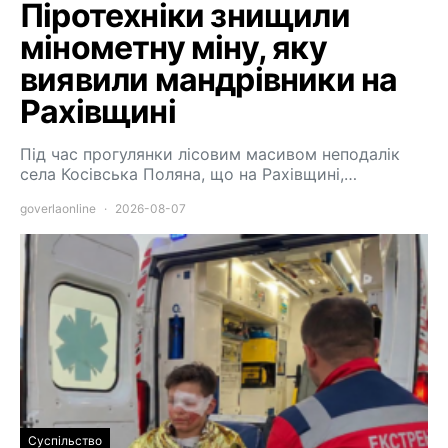
Піротехніки знищили
мінометну міну, яку
виявили мандрівники на
Рахівщині
Під час прогулянки лісовим масивом неподалік
села Косівська Поляна, що на Рахівщині,…
goverlaonline
2026-08-07
Суспільство