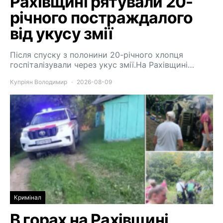
Рахівщині рятували 20-
річного постраждалого
від укусу змії
Після спуску з полонини 20-річного хлопця
госпіталізували через укус змії.На Рахівщині…
Купріян Володимир
2026-08-09
Кримінал
В горах на Рахівщині