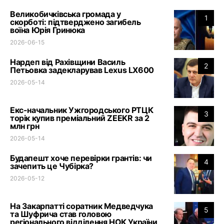
Великобичківська громада у
1
скорботі: підтверджено загибель
воїна Юрія Гринюка
2026-06-15
Нардеп від Рахівщини Василь
2
Петьовка задекларував Lexus LX600
2026-05-14
Екс-начальник Ужгородського РТЦК
3
торік купив преміальний ZEEKR за 2
млн грн
2026-05-14
Будапешт хоче перевірки грантів: чи
4
зачепить це Чубірка?
2026-05-12
На Закарпатті соратник Медведчука
5
та Шуфрича став головою
регіонального відділення НОК України