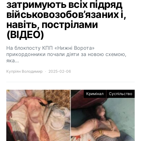
затримують всіх підряд
військовозобов’язаних і,
навіть, пострілами
(ВІДЕО)
На блокпосту КПП «Нижні Ворота»
прикордонники почали діяти за новою схемою,
яка…
Купріян Володимир
2025-02-06
Кримінал
Суспільство