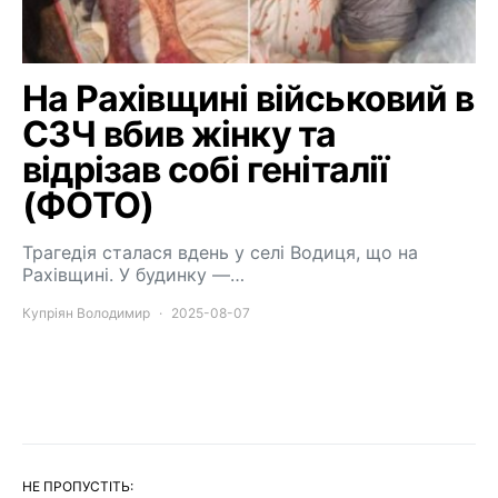
На Рахівщині військовий в
СЗЧ вбив жінку та
відрізав собі геніталії
(ФОТО)
Трагедія сталася вдень у селі Водиця, що на
Рахівщині. У будинку —…
Купріян Володимир
2025-08-07
НЕ ПРОПУСТІТЬ: