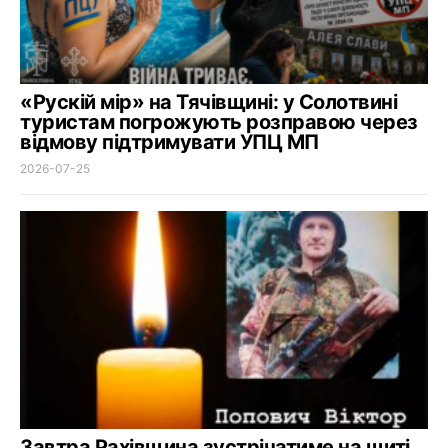
«Рускій мір» на Тячівщині: у Солотвині
туристам погрожують розправою через
відмову підтримувати УПЦ МП
2026-07-25
Завтра Рахівщина зустрічатиме на щиті