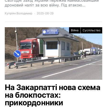
Сьогодні Захід України пережив наймасованіший
дроновий наліт за всю війну. Під атакою…
Купріян Володимир
2025-06-29
Війна
Суспільство
На Закарпатті нова схема
на блокпостах:
прикордонники