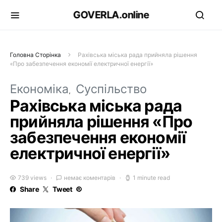
GOVERLA.online
Головна Сторінка
Рахівська міська рада прийняла рішення
«Про забезпечення економії електричної енергії»
Економіка
Суспільство
Рахівська міська рада
прийняла рішення «Про
забезпечення економії
електричної енергії»
739 views
немає коментарів
1 minute read
Share
Tweet