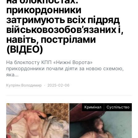
прикордонники
затримують всіх підряд
військовозобов’язаних і,
навіть, пострілами
(ВІДЕО)
На блокпосту КПП «Нижні Ворота»
прикордонники почали діяти за новою схемою,
яка…
Купріян Володимир
2025-02-06
Кримінал
Суспільство