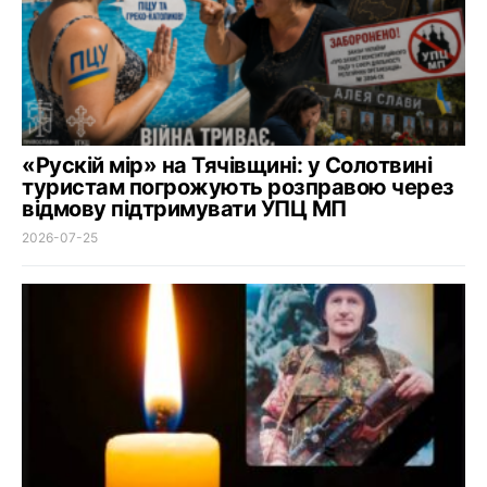
«Рускій мір» на Тячівщині: у Солотвині
туристам погрожують розправою через
відмову підтримувати УПЦ МП
2026-07-25