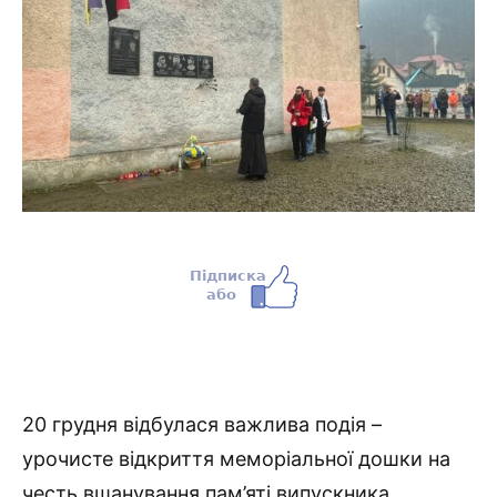
20 грудня відбулася важлива подія –
урочисте відкриття меморіальної дошки на
честь вшанування пам’яті випускника