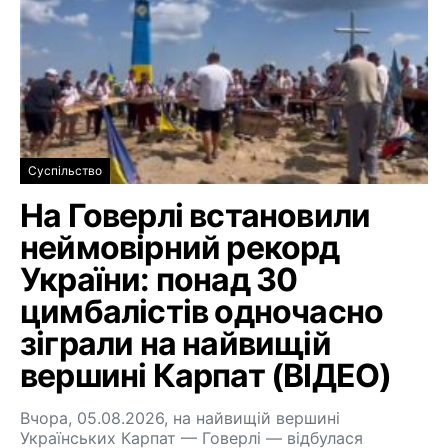
Суспільство
На Говерлі встановили
неймовірний рекорд
України: понад 30
цимбалістів одночасно
зіграли на найвищій
вершині Карпат (ВІДЕО)
Вчора, 05.08.2026, на найвищій вершині
Українських Карпат — Говерлі — відбулася