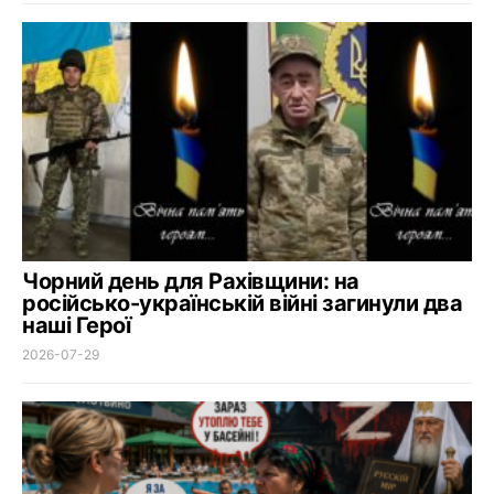
Чорний день для Рахівщини: на
російсько-українській війні загинули два
наші Герої
2026-07-29