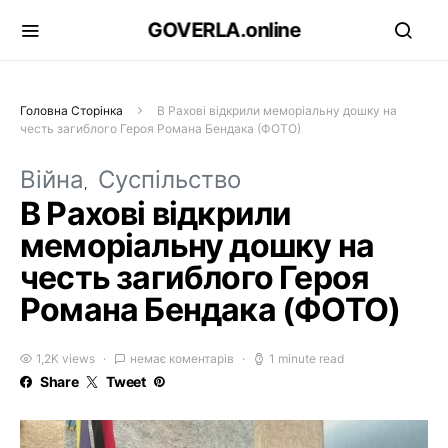
GOVERLA.online
Головна Сторінка
В Рахові відкрили меморіальну дошку на
честь загиблого Героя Романа Бендака (ФОТО)
Війна
Суспільство
В Рахові відкрили
меморіальну дошку на
честь загиблого Героя
Романа Бендака (ФОТО)
1,2K views
немає коментарів
1 minute read
Share
Tweet