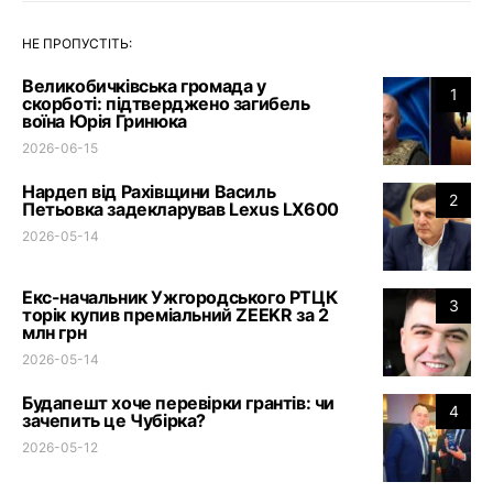
НЕ ПРОПУСТІТЬ:
Великобичківська громада у
1
скорботі: підтверджено загибель
воїна Юрія Гринюка
2026-06-15
Нардеп від Рахівщини Василь
2
Петьовка задекларував Lexus LX600
2026-05-14
Екс-начальник Ужгородського РТЦК
3
торік купив преміальний ZEEKR за 2
млн грн
2026-05-14
Будапешт хоче перевірки грантів: чи
4
зачепить це Чубірка?
2026-05-12