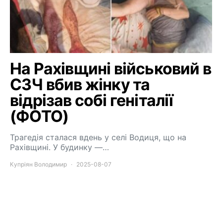
На Рахівщині військовий в
СЗЧ вбив жінку та
відрізав собі геніталії
(ФОТО)
Трагедія сталася вдень у селі Водиця, що на
Рахівщині. У будинку —…
Купріян Володимир
2025-08-07