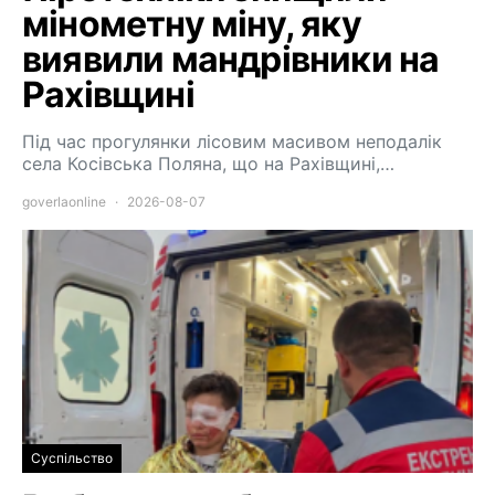
мінометну міну, яку
виявили мандрівники на
Рахівщині
Під час прогулянки лісовим масивом неподалік
села Косівська Поляна, що на Рахівщині,…
goverlaonline
2026-08-07
Суспільство