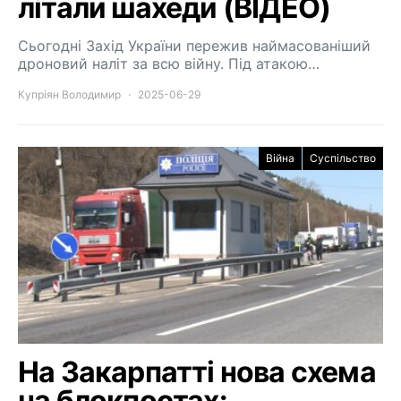
літали шахеди (ВІДЕО)
Сьогодні Захід України пережив наймасованіший
дроновий наліт за всю війну. Під атакою…
Купріян Володимир
2025-06-29
Війна
Суспільство
На Закарпатті нова схема
на блокпостах: