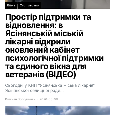
Війна
Суспільство
Простір підтримки та
відновлення: в
Ясінянській міській
лікарні відкрили
оновлений кабінет
психологічної підтримки
та єдиного вікна для
ветеранів (ВІДЕО)
Сьогодні у КНП “Ясінянська міська лікарня”
Ясінянської селищної ради…
Купріян Володимир
2026-08-06