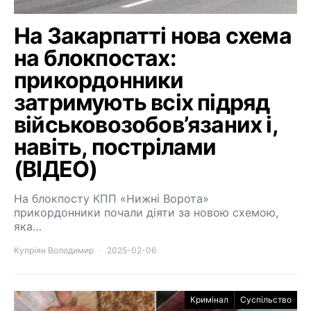
На Закарпатті нова схема
на блокпостах:
прикордонники
затримують всіх підряд
військовозобов’язаних і,
навіть, пострілами
(ВІДЕО)
На блокпосту КПП «Нижні Ворота»
прикордонники почали діяти за новою схемою,
яка…
Купріян Володимир
2025-02-06
Кримінал
Суспільство