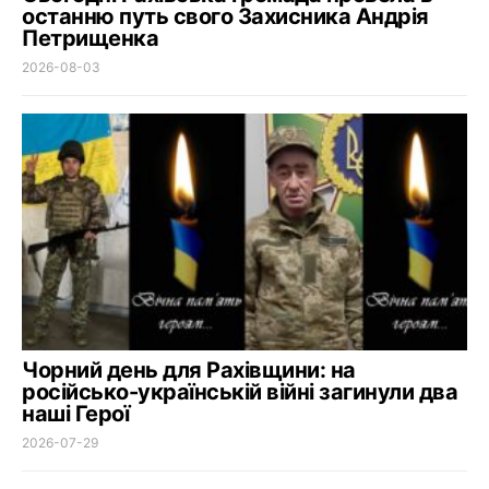
останню путь свого Захисника Андрія
Петрищенка
2026-08-03
Чорний день для Рахівщини: на
російсько-українській війні загинули два
наші Герої
2026-07-29