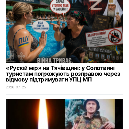
«Рускій мір» на Тячівщині: у Солотвині
туристам погрожують розправою через
відмову підтримувати УПЦ МП
2026-07-25