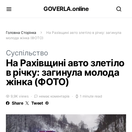
GOVERLA.online
Головна Сторінка
На Рахівщині авто злетіло в річку: загинула
молода жінка (ФОТО)
Суспільство
На Рахівщині авто злетіло
в річку: загинула молода
жінка (ФОТО)
9,9K views
немає коментарів
1 minute read
Share
Tweet