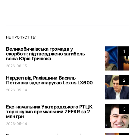
НЕ ПРОПУСТІТЬ:
Великобичківська громада у
1
скорботі: підтверджено загибель
воїна Юрія Гринюка
2026-06-15
Нардеп від Рахівщини Василь
2
Петьовка задекларував Lexus LX600
2026-05-14
Екс-начальник Ужгородського РТЦК
3
торік купив преміальний ZEEKR за 2
млн грн
2026-05-14