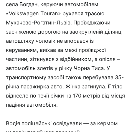
села Богдан, керуючи автомобілем
«Volkswagen Touran» рухався трасою
Мукачево-Рогатин-Львів. Проїжджаючи
засніженою дорогою на заокругленій ділянці
автошляху чоловік не впорався із
керуванням, виїхав за межі проїжджої
частини, зіткнувся з відбійником, а опісля –
автомобіль злетів у річку Чорна Тиса. У
транспортному засобі також перебувала 35-
річна пасажирка авто. Жінка загинула. Її тіло
віднесло по течії річки на 170 метрів від місця
падіння автомобіля.
Водія поліцейські освідували — за кермом