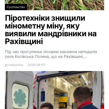
Суспільство
Піротехніки знищили
мінометну міну, яку
виявили мандрівники на
Рахівщині
Під час прогулянки лісовим масивом неподалік
села Косівська Поляна, що на Рахівщині,…
goverlaonline
2026-08-07