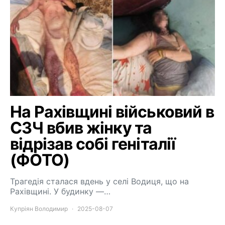
На Рахівщині військовий в
СЗЧ вбив жінку та
відрізав собі геніталії
(ФОТО)
Трагедія сталася вдень у селі Водиця, що на
Рахівщині. У будинку —…
Купріян Володимир
2025-08-07