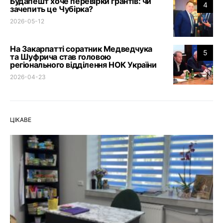
Будапешт хоче перевірки грантів: чи
4
зачепить це Чубірка?
2026-05-12
На Закарпатті соратник Медведчука
5
та Шуфрича став головою
регіонального відділення НОК України
2026-04-23
ЦІКАВЕ