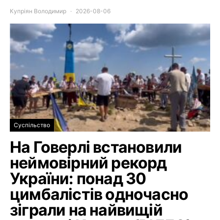
Купріян Володимир
2026-08-06
Суспільство
На Говерлі встановили
неймовірний рекорд
України: понад 30
цимбалістів одночасно
зіграли на найвищій