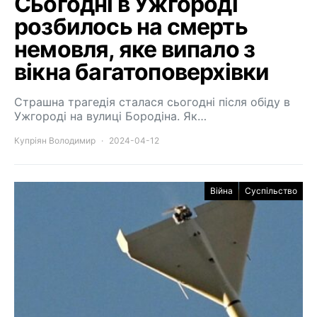
Сьогодні в Ужгороді
розбилось на смерть
немовля, яке випало з
вікна багатоповерхівки
Страшна трагедія сталася сьогодні після обіду в
Ужгороді на вулиці Бородіна. Як…
Купріян Володимир
2024-04-12
Війна
Суспільство