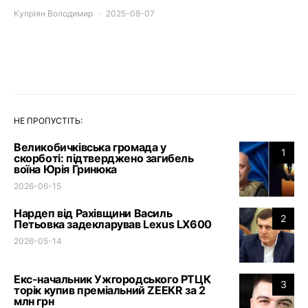
Купріян Володимир
2025-08-07
НЕ ПРОПУСТІТЬ:
Великобичківська громада у
1
скорботі: підтверджено загибель
воїна Юрія Гринюка
2026-06-15
Нардеп від Рахівщини Василь
2
Петьовка задекларував Lexus LX600
2026-05-14
Екс-начальник Ужгородського РТЦК
3
торік купив преміальний ZEEKR за 2
млн грн