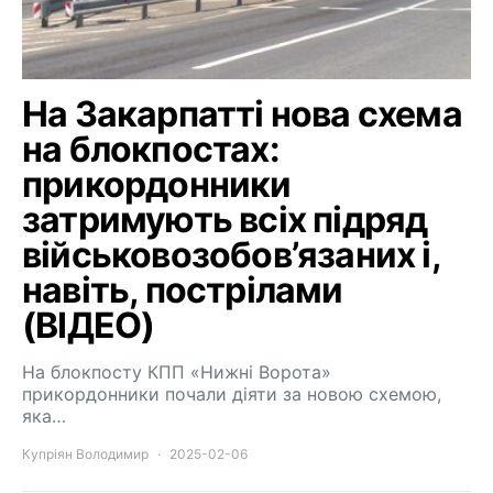
На Закарпатті нова схема
на блокпостах:
прикордонники
затримують всіх підряд
військовозобов’язаних і,
навіть, пострілами
(ВІДЕО)
На блокпосту КПП «Нижні Ворота»
прикордонники почали діяти за новою схемою,
яка…
Купріян Володимир
2025-02-06