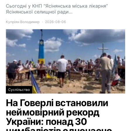
Сьогодні у КНП “Ясінянська міська лікарня”
Ясінянської селищної ради…
Купріян Володимир
2026-08-06
Суспільство
На Говерлі встановили
неймовірний рекорд
України: понад 30
цимбалістів одночасно