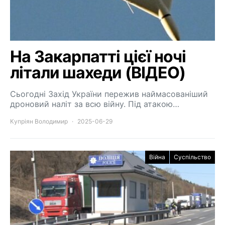
На Закарпатті цієї ночі
літали шахеди (ВІДЕО)
Сьогодні Захід України пережив наймасованіший
дроновий наліт за всю війну. Під атакою…
Купріян Володимир
2025-06-29
Війна
Суспільство