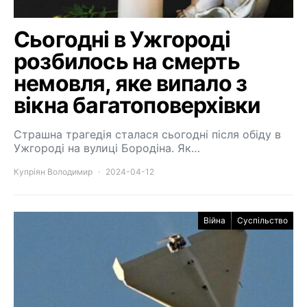
Сьогодні в Ужгороді
розбилось на смерть
немовля, яке випало з
вікна багатоповерхівки
Страшна трагедія сталася сьогодні після обіду в
Ужгороді на вулиці Бородіна. Як…
Купріян Володимир
2024-04-12
Війна
Суспільство