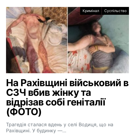
Кримінал
Суспільство
На Рахівщині військовий в
СЗЧ вбив жінку та
відрізав собі геніталії
(ФОТО)
Трагедія сталася вдень у селі Водиця, що на
Рахівщині. У будинку —…