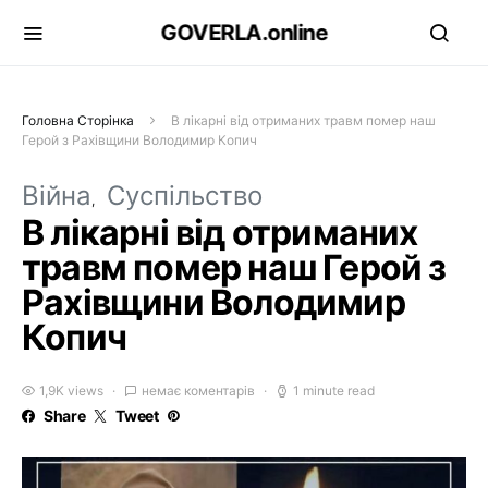
GOVERLA.online
Головна Сторінка
В лікарні від отриманих травм помер наш
Герой з Рахівщини Володимир Копич
Війна
Суспільство
В лікарні від отриманих
травм помер наш Герой з
Рахівщини Володимир
Копич
1,9K views
немає коментарів
1 minute read
Share
Tweet