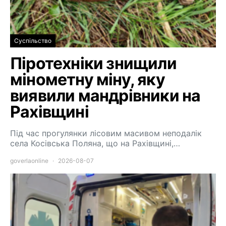
Суспільство
Піротехніки знищили
мінометну міну, яку
виявили мандрівники на
Рахівщині
Під час прогулянки лісовим масивом неподалік
села Косівська Поляна, що на Рахівщині,…
goverlaonline
2026-08-07