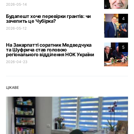
2026-05-14
Будапешт хоче перевірки грантів: чи
4
зачепить це Чубірка?
2026-05-12
На Закарпатті соратник Медведчука
5
та Шуфрича став головою
регіонального відділення НОК України
2026-04-23
ЦІКАВЕ