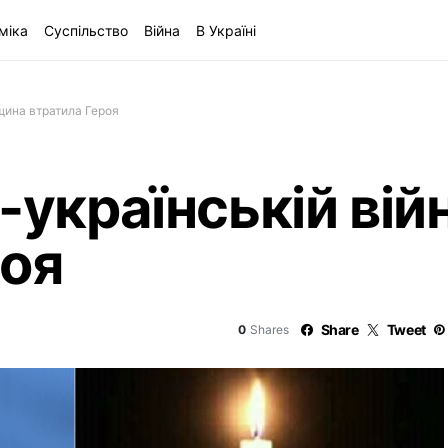
міка
Суспільство
Війна
В Україні
вщина втратила Героя
-українській вій
роя
Share
Tweet
0
Shares