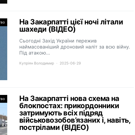
На Закарпатті цієї ночі літали
тво
шахеди (ВІДЕО)
Сьогодні Захід України пережив
наймасованіший дроновий наліт за всю війну.
Під атакою…
Купріян Володимир
2025-06-29
На Закарпатті нова схема на
тво
блокпостах: прикордонники
затримують всіх підряд
військовозобов’язаних і, навіть,
пострілами (ВІДЕО)