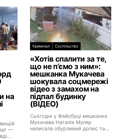
Кримінал
Суспільство
«Хотів спалити за те,
що не п’ємо з ним»:
орд
мешканка Мукачева
0
шокувала соцмережі
відео з замахом на
и на
підпал будинку
і
(ВІДЕО)
Сьогодні у Фейсбуці мешканка
Мукачева Наталія Муляр
йвищій
написала обурливий допис та…
пат —
авді…