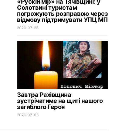
«Рускій мір» на Тячівщині: у
Солотвині туристам
погрожують розправою через
відмову підтримувати УПЦ МП
2026-07-25
Завтра Рахівщина
зустрічатиме на щиті нашого
загиблого Героя
2026-07-05