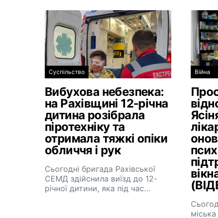
Суспільство
Війна
Вибухова небезпека:
Прос
на Рахівщині 12-річна
відн
дитина розібрала
Ясін
піротехніку та
ліка
отримала тяжкі опіки
онов
обличчя і рук
псих
підт
Сьогодні бригада Рахівської
вікн
СЕМД здійснила виїзд до 12-
(ВІД
річної дитини, яка під час…
Сьогод
міська