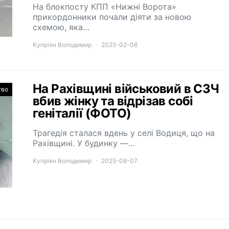
На блокпосту КПП «Нижні Ворота»
прикордонники почали діяти за новою
схемою, яка…
Купріян Володимир
2025-02-06
На Рахівщині військовий в СЗЧ
тво
вбив жінку та відрізав собі
геніталії (ФОТО)
Трагедія сталася вдень у селі Водиця, що на
Рахівщині. У будинку —…
Купріян Володимир
2025-08-07