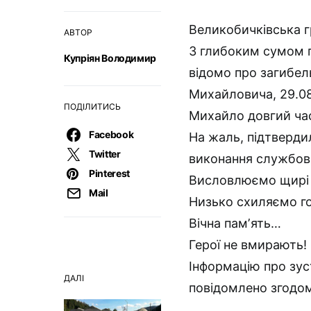
Великобичківська 
АВТОР
З глибоким сумом п
Купріян Володимир
відомо про загибе
Михайловича, 29.08
ПОДІЛИТИСЬ
Михайло довгий час
Facebook
На жаль, підтвердил
Twitter
виконання службови
Pinterest
Висловлюємо щирі 
Mail
Низько схиляємо го
Вічна памʼять…
Герої не вмирають!
Інформацію про зус
ДАЛІ
повідомлено згодо