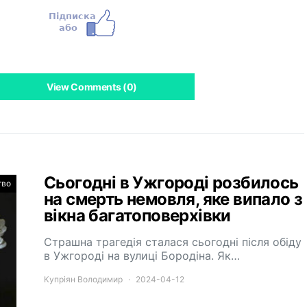
View Comments (0)
Сьогодні в Ужгороді розбилось
тво
на смерть немовля, яке випало з
вікна багатоповерхівки
Страшна трагедія сталася сьогодні після обіду
в Ужгороді на вулиці Бородіна. Як…
Купріян Володимир
2024-04-12