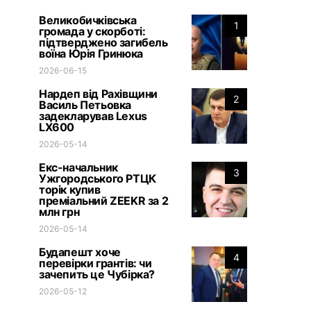
Великобичківська
1
громада у скорботі:
підтверджено загибель
воїна Юрія Гринюка
2026-06-15
Нардеп від Рахівщини
2
Василь Петьовка
задекларував Lexus
LX600
2026-05-14
Екс-начальник
3
Ужгородського РТЦК
торік купив
преміальний ZEEKR за 2
млн грн
2026-05-14
Будапешт хоче
4
перевірки грантів: чи
зачепить це Чубірка?
2026-05-12