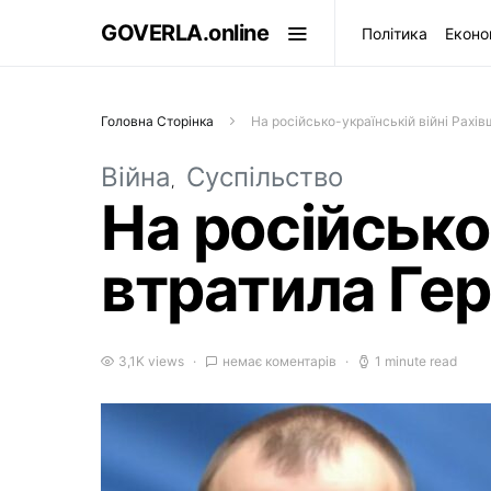
GOVERLA.online
Політика
Еконо
Головна Сторінка
На російсько-українській війні Рахі
Війна
Суспільство
На російсько
втратила Ге
3,1K views
немає коментарів
1 minute read