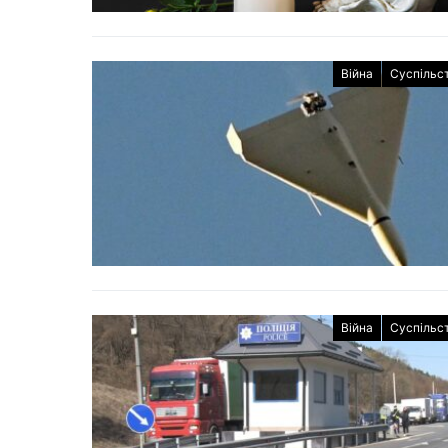
Війна
Суспільс
Війна
Суспільс