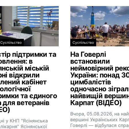
Суспільство
Суспільство
тір підтримки та
На Говерлі
овлення: в
встановили
янській міській
неймовірний рек
рні відкрили
України: понад 3
лений кабінет
цимбалістів
ологічної
одночасно зіграл
римки та єдиного
найвищій вершин
а для ветеранів
Карпат (ВІДЕО)
ЕО)
Вчора, 05.08.2026, на на
вершині Українських Кар
ні у КНП “Ясінянська
Говерлі — відбулася спр
 лікарня” Ясінянської