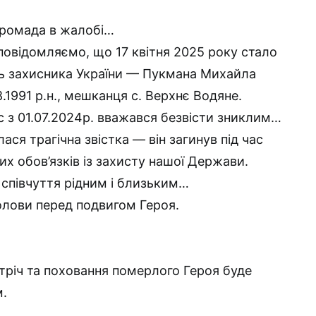
громада в жалобі…
овідомляємо, що 17 квітня 2025 року стало
ль захисника України — Пукмана Михайла
.1991 р.н., мешканця с. Верхнє Водяне.
 з 01.07.2024р. вважався безвісти зниклим…
ася трагічна звістка — він загинув під час
х обов’язків із захисту нашої Держави.
співчуття рідним і близьким…
лови перед подвигом Героя.
тріч та поховання померлого Героя буде
м.