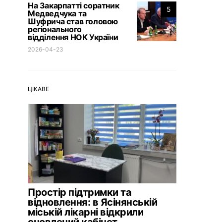
На Закарпатті соратник
5
Медведчука та
Шуфрича став головою
регіонального
відділення НОК України
2026-04-23
ЦІКАВЕ
Простір підтримки та
відновлення: в Ясінянській
міській лікарні відкрили