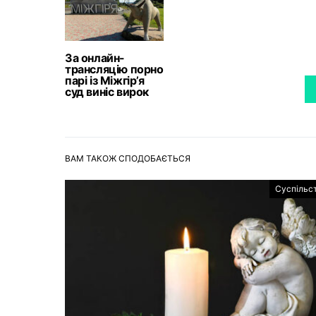
За онлайн-
трансляцію порно
парі із Міжгір’я
суд виніс вирок
ВАМ ТАКОЖ СПОДОБАЄТЬСЯ
Суспільс