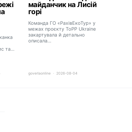
режі
майданчик на Лисій
на
горі
Команда ГО «РахівЕкоТур» у
межах проєкту ToPP Ukraine
закартувала й детально
канка
описала…
ис та…
5
goverlaonline
2026-08-04