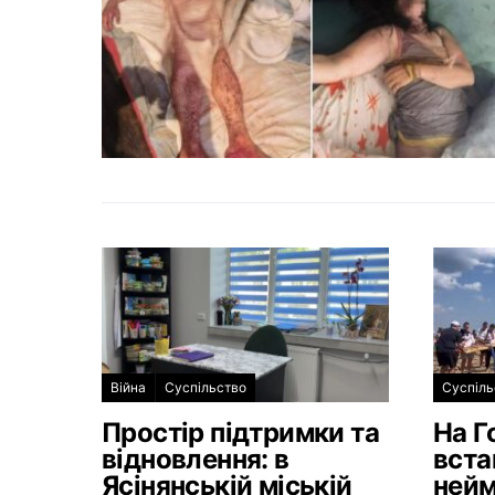
Війна
Суспільство
Суспіль
Простір підтримки та
На Г
відновлення: в
вста
Ясінянській міській
нейм