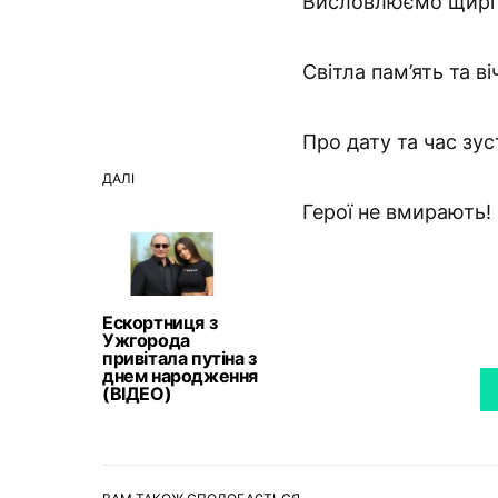
Висловлюємо щирі с
Світла пам’ять та в
Про дату та час зус
ДАЛІ
Герої не вмирають!
Ескортниця з
Ужгорода
привітала путіна з
днем народження
(ВІДЕО)