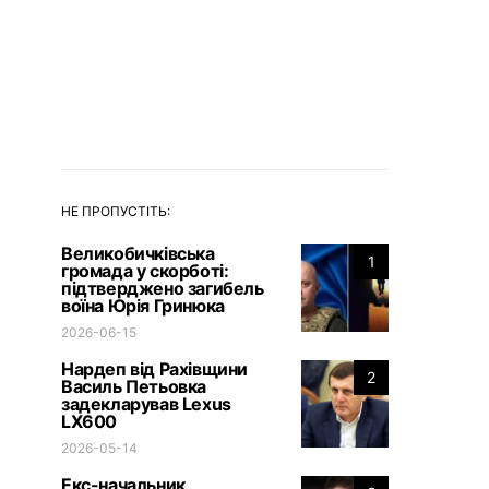
НЕ ПРОПУСТІТЬ:
Великобичківська
1
громада у скорботі:
підтверджено загибель
воїна Юрія Гринюка
2026-06-15
Нардеп від Рахівщини
2
Василь Петьовка
задекларував Lexus
LX600
2026-05-14
Екс-начальник