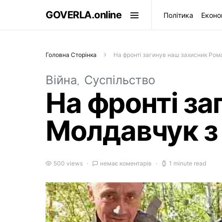
GOVERLA.online
Політика
Еконо
Головна Сторінка
На фронті загинув наш захисник Ром
Війна
Суспільство
На фронті за
Молдавчук з
500 views
немає коментарів
1 minute read