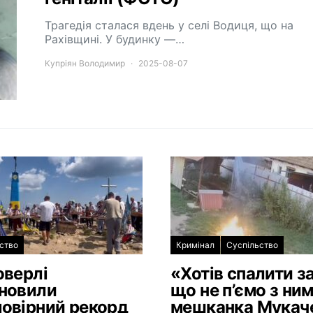
Трагедія сталася вдень у селі Водиця, що на
Рахівщині. У будинку —…
Купріян Володимир
2025-08-07
ство
Кримінал
Суспільство
оверлі
«Хотів спалити за
новили
що не п’ємо з ним
овірний рекорд
мешканка Мукач