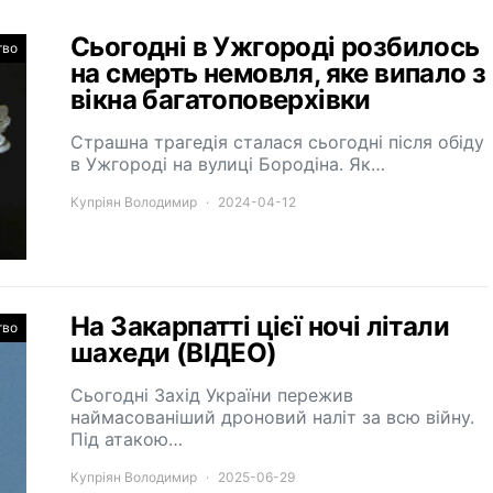
Сьогодні в Ужгороді розбилось
тво
на смерть немовля, яке випало з
вікна багатоповерхівки
Страшна трагедія сталася сьогодні після обіду
в Ужгороді на вулиці Бородіна. Як…
Купріян Володимир
2024-04-12
На Закарпатті цієї ночі літали
тво
шахеди (ВІДЕО)
Сьогодні Захід України пережив
наймасованіший дроновий наліт за всю війну.
Під атакою…
Купріян Володимир
2025-06-29