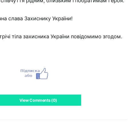
півчуття рідним, близьким і побратимам Героя.
ічна слава Захиснику України!
трічі тіла захисника України повідомимо згодом.
View Comments (0)