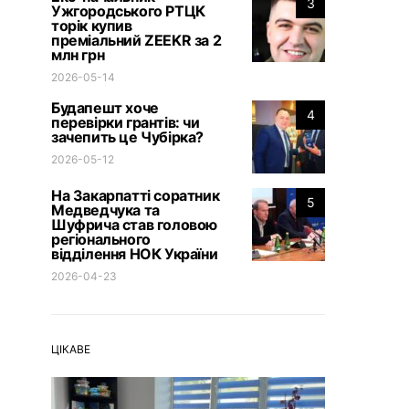
3
Ужгородського РТЦК
торік купив
преміальний ZEEKR за 2
млн грн
2026-05-14
Будапешт хоче
4
перевірки грантів: чи
зачепить це Чубірка?
2026-05-12
На Закарпатті соратник
5
Медведчука та
Шуфрича став головою
регіонального
відділення НОК України
2026-04-23
ЦІКАВЕ