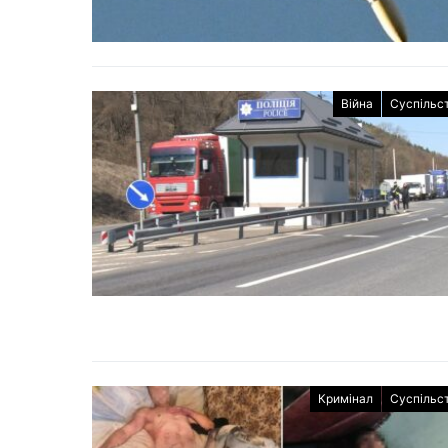
Війна
Суспільс
Кримінал
Суспільс