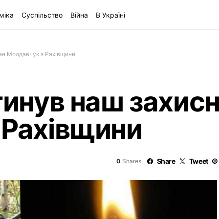
міка
Суспільство
Війна
В Україні
ан Молдавчук з Рахівщини
гинув наш захис
 Рахівщини
Share
Tweet
0
Shares