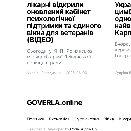
лікарні відкрили
Укра
оновлений кабінет
цимб
психологічної
одно
підтримки та єдиного
найв
вікна для ветеранів
Карп
(ВІДЕО)
Вчора,
вершин
Сьогодні у КНП “Ясінянська
Говерл
міська лікарня” Ясінянської
селищної ради…
Купріян Володимир
2026-08-06
Купріян 
GOVERLA.online
Політика
Економіка
Суспільство
Війна
В Укра
Designed & Developed by
Code Supply Co.