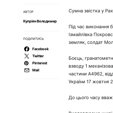
Сумна звістка у Рах
АВТОР
Купріян Володимир
Під час виконання 
Ізмайлівка Покровс
ПОДІЛИТИСЬ
земляк, солдат Молд
Facebook
Twitter
Боєць, гранатометн
Pinterest
взводу 1 механізов
Mail
частини А4962, від
України 17 жовтня 
До цього часу вваж