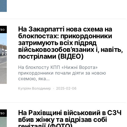
На Закарпатті нова схема на
тво
блокпостах: прикордонники
затримують всіх підряд
військовозобов’язаних і, навіть,
пострілами (ВІДЕО)
На блокпосту КПП «Нижні Ворота»
прикордонники почали діяти за новою
схемою, яка…
Купріян Володимир
2025-02-06
На Рахівщині військовий в СЗЧ
тво
вбив жінку та відрізав собі
геніталії (ФОТО)