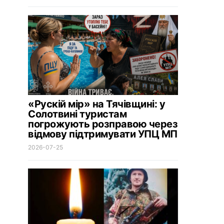
«Рускій мір» на Тячівщині: у
Солотвині туристам
погрожують розправою через
відмову підтримувати УПЦ МП
2026-07-25