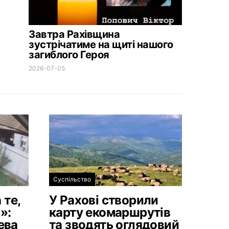
Завтра Рахівщина
зустрічатиме на щиті нашого
загиблого Героя
2026-07-05
Суспільство
 те,
У Рахові створили
»:
карту екомаршрутів
ева
та зводять оглядовий