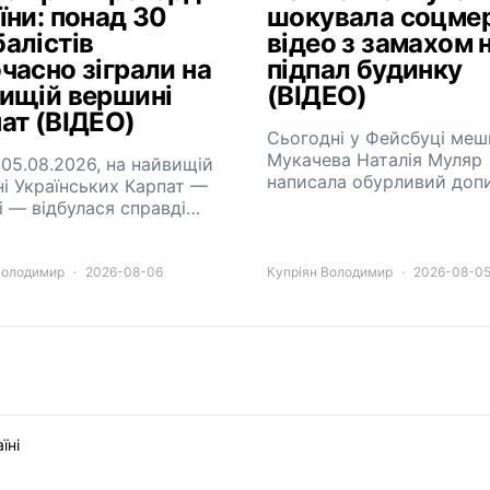
їни: понад 30
шокувала соцме
алістів
відео з замахом 
часно зіграли на
підпал будинку
ищій вершині
(ВІДЕО)
ат (ВІДЕО)
Сьогодні у Фейсбуці меш
Мукачева Наталія Муляр
 05.08.2026, на найвищій
написала обурливий доп
і Українських Карпат —
і — відбулася справді…
Володимир
2026-08-06
Купріян Володимир
2026-08-0
їні