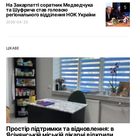
На Закарпатті соратник Медведчука
5
та Шуфрича став головою
регіонального відділення НОК України
2026-04-23
ЦІКАВЕ
Простір підтримки та відновлення: в
Ясінянській міській лікарні відкрили