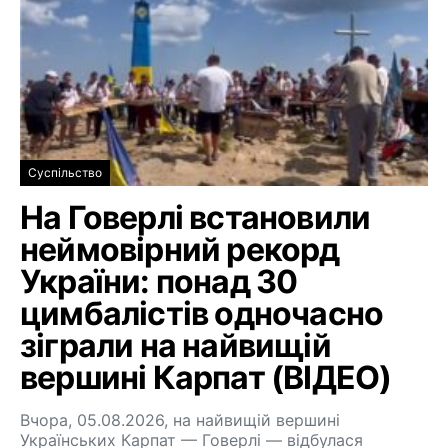
Суспільство
На Говерлі встановили
неймовірний рекорд
України: понад 30
цимбалістів одночасно
зіграли на найвищій
вершині Карпат (ВІДЕО)
Вчора, 05.08.2026, на найвищій вершині
Українських Карпат — Говерлі — відбулася