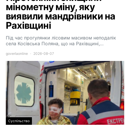
мінометну міну, яку
виявили мандрівники на
Рахівщині
Під час прогулянки лісовим масивом неподалік
села Косівська Поляна, що на Рахівщині,…
goverlaonline
2026-08-07
Суспільство