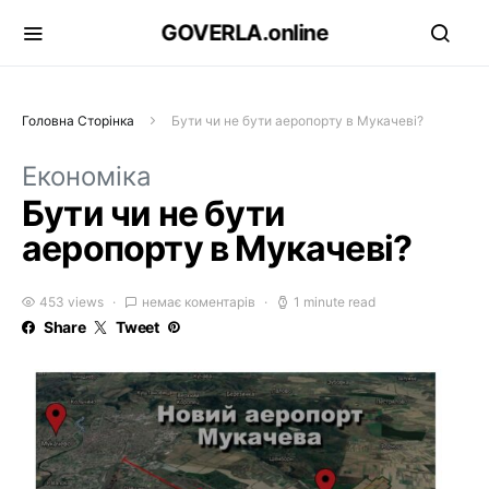
GOVERLA.online
Головна Сторінка
Бути чи не бути аеропорту в Мукачеві?
Економіка
Бути чи не бути
аеропорту в Мукачеві?
453 views
немає коментарів
1 minute read
Share
Tweet