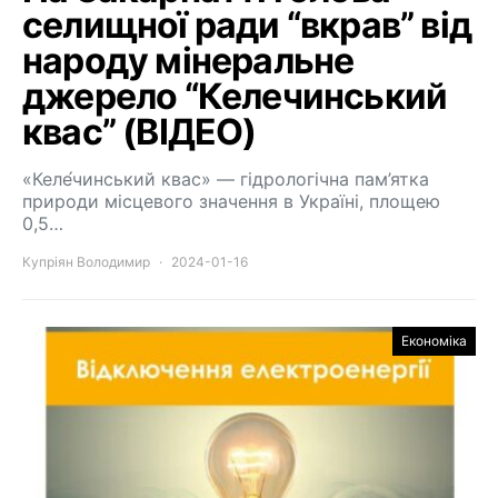
селищної ради “вкрав” від
народу мінеральне
джерело “Келечинський
квас” (ВІДЕО)
«Келе́чинський квас» — гідрологічна пам’ятка
природи місцевого значення в Україні, площею
0,5…
Купріян Володимир
2024-01-16
Економіка