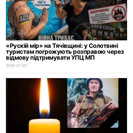
«Рускій мір» на Тячівщині: у Солотвині
туристам погрожують розправою через
відмову підтримувати УПЦ МП
2026-07-25