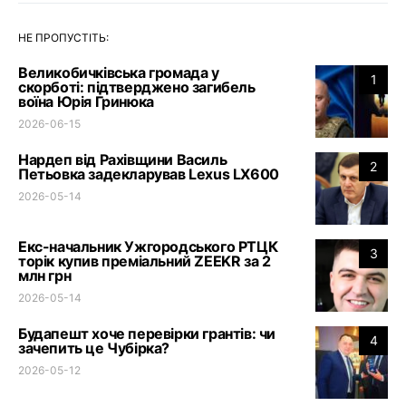
НЕ ПРОПУСТІТЬ:
Великобичківська громада у
1
скорботі: підтверджено загибель
воїна Юрія Гринюка
2026-06-15
Нардеп від Рахівщини Василь
2
Петьовка задекларував Lexus LX600
2026-05-14
Екс-начальник Ужгородського РТЦК
3
торік купив преміальний ZEEKR за 2
млн грн
2026-05-14
Будапешт хоче перевірки грантів: чи
4
зачепить це Чубірка?
2026-05-12