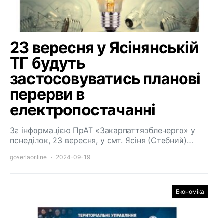
23 вересня у Ясінянській
ТГ будуть
застосовуватись планові
перерви в
електропостачанні
За інформацією ПрАТ «Закарпаттяобленерго» у
понеділок, 23 вересня, у смт. Ясіня (Стебний)…
goverlaonline
2024-09-19
Економіка