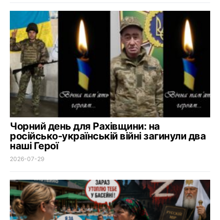
Чорний день для Рахівщини: на
російсько-українській війні загинули два
наші Герої
2026-07-29