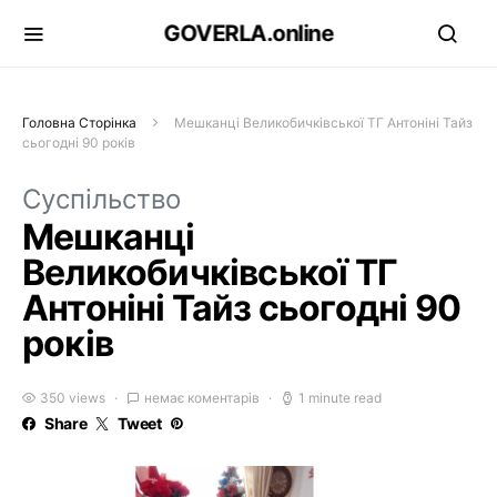
GOVERLA.online
Головна Сторінка
Мешканці Великобичківської ТГ Антоніні Тайз
сьогодні 90 років
Суспільство
Мешканці
Великобичківської ТГ
Антоніні Тайз сьогодні 90
років
350 views
немає коментарів
1 minute read
Share
Tweet