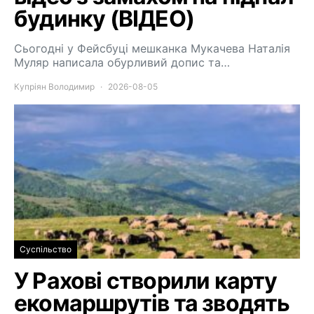
будинку (ВІДЕО)
Сьогодні у Фейсбуці мешканка Мукачева Наталія
Муляр написала обурливий допис та…
Купріян Володимир
2026-08-05
Суспільство
У Рахові створили карту
екомаршрутів та зводять