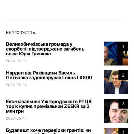
НЕ ПРОПУСТІТЬ:
Великобичківська громада у
1
скорботі: підтверджено загибель
воїна Юрія Гринюка
2026-06-15
Нардеп від Рахівщини Василь
2
Петьовка задекларував Lexus LX600
2026-05-14
Екс-начальник Ужгородського РТЦК
3
торік купив преміальний ZEEKR за 2
млн грн
2026-05-14
Будапешт хоче перевірки грантів: чи
4