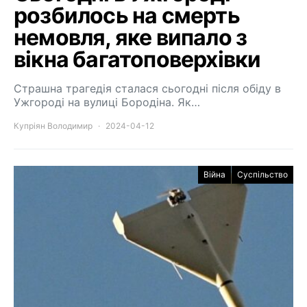
розбилось на смерть
немовля, яке випало з
вікна багатоповерхівки
Страшна трагедія сталася сьогодні після обіду в
Ужгороді на вулиці Бородіна. Як…
Купріян Володимир
2024-04-12
Війна
Суспільство