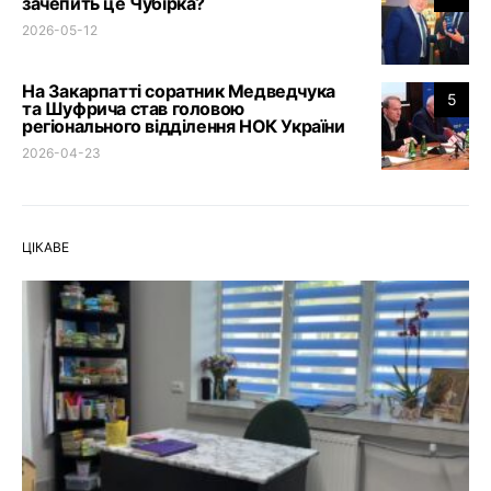
зачепить це Чубірка?
2026-05-12
На Закарпатті соратник Медведчука
5
та Шуфрича став головою
регіонального відділення НОК України
2026-04-23
ЦІКАВЕ