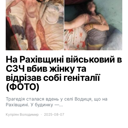
На Рахівщині військовий в
СЗЧ вбив жінку та
відрізав собі геніталії
(ФОТО)
Трагедія сталася вдень у селі Водиця, що на
Рахівщині. У будинку —…
Купріян Володимир
2025-08-07