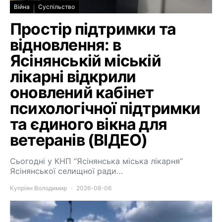
Війна
Суспільство
Простір підтримки та
відновлення: в
Ясінянській міській
лікарні відкрили
оновлений кабінет
психологічної підтримки
та єдиного вікна для
ветеранів (ВІДЕО)
Сьогодні у КНП “Ясінянська міська лікарня”
Ясінянської селищної ради…
Купріян Володимир
2026-08-06