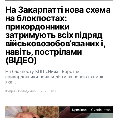
На Закарпатті нова схема
на блокпостах:
прикордонники
затримують всіх підряд
військовозобов’язаних і,
навіть, пострілами
(ВІДЕО)
На блокпосту КПП «Нижні Ворота»
прикордонники почали діяти за новою схемою,
яка…
Купріян Володимир
2025-02-06
Кримінал
Суспільство