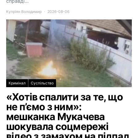
справді…
Купріян Володимир
2026-08-06
Кримінал
Суспільство
«Хотів спалити за те, що
не п’ємо з ним»:
мешканка Мукачева
шокувала соцмережі
відео з замахом на підпал