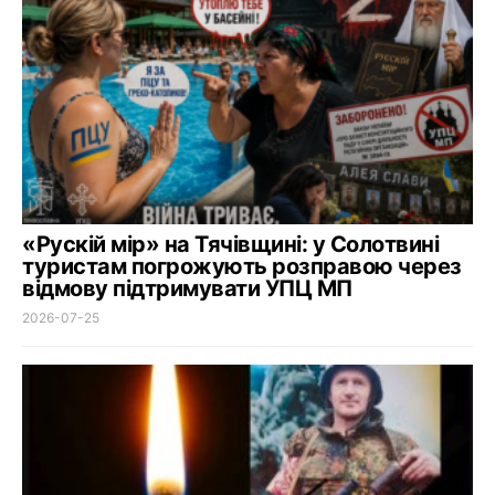
«Рускій мір» на Тячівщині: у Солотвині
туристам погрожують розправою через
відмову підтримувати УПЦ МП
2026-07-25