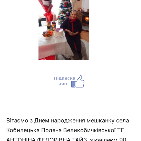
Вітаємо з Днем народження мешканку села
Кобилецька Поляна Великобичківської ТГ
АНТОНІНА ФЕДОРІВНА ТАЙЗ, з ювілеєм 90