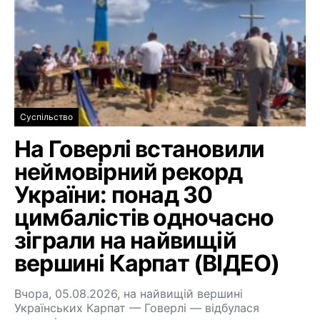
Суспільство
На Говерлі встановили
неймовірний рекорд
України: понад 30
цимбалістів одночасно
зіграли на найвищій
вершині Карпат (ВІДЕО)
Вчора, 05.08.2026, на найвищій вершині
Українських Карпат — Говерлі — відбулася