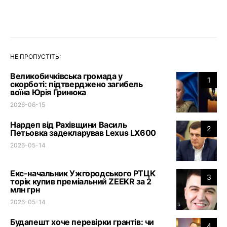
НЕ ПРОПУСТІТЬ:
Великобичківська громада у
1
скорботі: підтверджено загибель
воїна Юрія Гринюка
2026-06-15
Нардеп від Рахівщини Василь
2
Петьовка задекларував Lexus LX600
2026-05-14
Екс-начальник Ужгородського РТЦК
3
торік купив преміальний ZEEKR за 2
млн грн
2026-05-14
Будапешт хоче перевірки грантів: чи
4