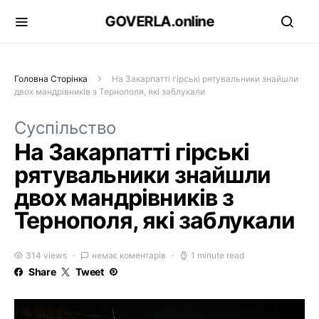
GOVERLA.online
Головна Сторінка
На Закарпатті гірські рятувальники знайшли
двох мандрівників з Тернополя, які заблукали
Суспільство
На Закарпатті гірські
рятувальники знайшли
двох мандрівників з
Тернополя, які заблукали
314 views
немає коментарів
1 minute read
Share
Tweet