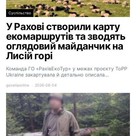
Суспільство
У Рахові створили карту
екомаршрутів та зводять
оглядовий майданчик на
Лисій горі
Команда ГО «РахівЕкоТур» у межах проєкту ToPP
Ukraine закартувала й детально описала…
goverlaonline
2026-08-04