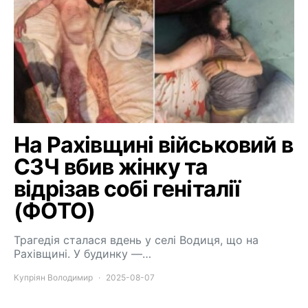
На Рахівщині військовий в
СЗЧ вбив жінку та
відрізав собі геніталії
(ФОТО)
Трагедія сталася вдень у селі Водиця, що на
Рахівщині. У будинку —…
Купріян Володимир
2025-08-07