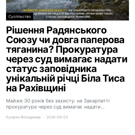
Суспільство
Рішення Радянського
Союзу чи довга паперова
тяганина? Прокуратура
через суд вимагає надати
статус заповідника
унікальній річці Біла Тиса
на Рахівщині
Майже 30 років без захисту: на Закарпатті
прокуратура через суд вимагає надати…
Купріян Володимир
2026-08-03