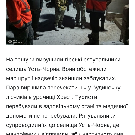
На пошуки вирушили гірські рятувальники
селища Усть-Чорна. Вони обстежили
маршрут і надвечір знайшли заблукалих.
Пара вирішила перечекати ніч у будиночку
лісників в урочищі Хрест. Туристи
перебували в задовільному стані та медичної
допомоги не потребували. Рятувальники
супроводили їх до селища Усть-Чорна, де
мандрівники відпочили, аби наступного дня