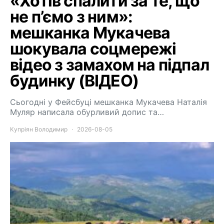
«Хотів спалити за те, що
не п’ємо з ним»:
мешканка Мукачева
шокувала соцмережі
відео з замахом на підпал
будинку (ВІДЕО)
Сьогодні у Фейсбуці мешканка Мукачева Наталія
Муляр написала обурливий допис та…
Купріян Володимир
2026-08-05