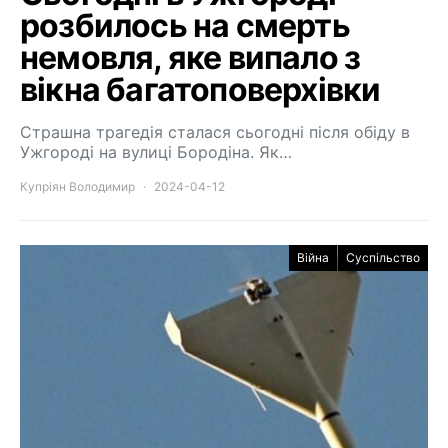
розбилось на смерть
немовля, яке випало з
вікна багатоповерхівки
Страшна трагедія сталася сьогодні після обіду в
Ужгороді на вулиці Бородіна. Як…
Купріян Володимир
2024-04-12
Війна
Суспільство