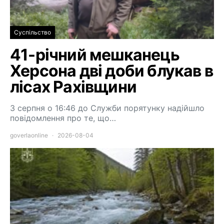
Суспільство
41-річний мешканець
Херсона дві доби блукав в
лісах Рахівщини
3 серпня о 16:46 до Служби порятунку надійшло
повідомлення про те, що…
goverlaonline
2026-08-04