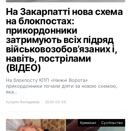
На Закарпатті нова схема
на блокпостах:
прикордонники
затримують всіх підряд
військовозобов’язаних і,
навіть, пострілами
(ВІДЕО)
На блокпосту КПП «Нижні Ворота»
прикордонники почали діяти за новою схемою,
яка…
Купріян Володимир
2025-02-06
Кримінал
Суспільство