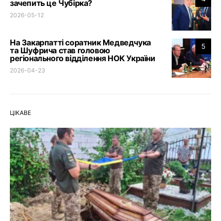
зачепить це Чубірка?
2026-05-12
На Закарпатті соратник Медведчука
5
та Шуфрича став головою
регіонального відділення НОК України
2026-04-23
ЦІКАВЕ