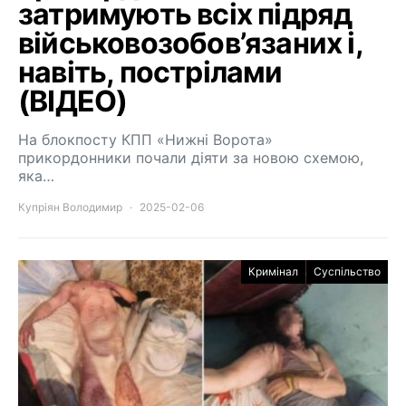
затримують всіх підряд
військовозобов’язаних і,
навіть, пострілами
(ВІДЕО)
На блокпосту КПП «Нижні Ворота»
прикордонники почали діяти за новою схемою,
яка…
Купріян Володимир
2025-02-06
Кримінал
Суспільство