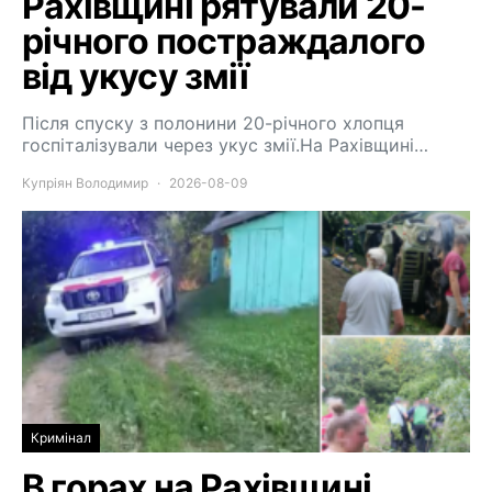
Рахівщині рятували 20-
річного постраждалого
від укусу змії
Після спуску з полонини 20-річного хлопця
госпіталізували через укус змії.На Рахівщині…
Купріян Володимир
2026-08-09
Кримінал
В горах на Рахівщині