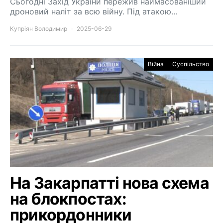
Сьогодні Захід України пережив наймасованіший
дроновий наліт за всю війну. Під атакою…
Купріян Володимир
2025-06-29
Війна
Суспільство
На Закарпатті нова схема
на блокпостах:
прикордонники