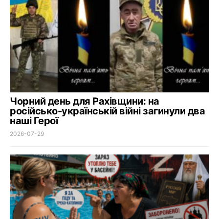
Чорний день для Рахівщини: на
російсько-українській війні загинули два
наші Герої
2026-07-29