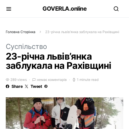
GOVERLA.online
Головна Сторінка
23-річна львів’янка заблукала на Рахівщині
Суспільство
23-річна львів’янка
заблукала на Рахівщині
289 views
немає коментарів
1 minute read
Share
Tweet