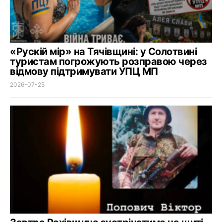
«Рускій мір» на Тячівщині: у Солотвині
туристам погрожують розправою через
відмову підтримувати УПЦ МП
2026-07-25