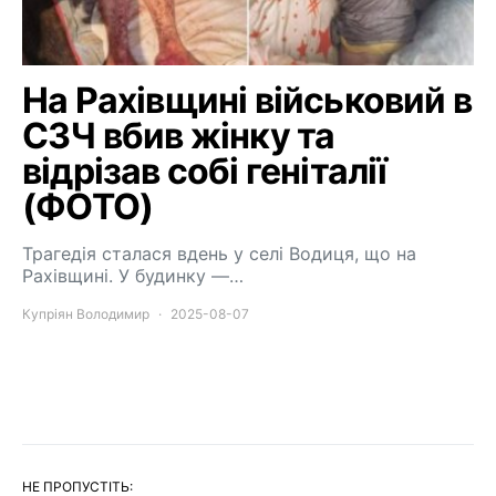
На Рахівщині військовий в
СЗЧ вбив жінку та
відрізав собі геніталії
(ФОТО)
Трагедія сталася вдень у селі Водиця, що на
Рахівщині. У будинку —…
Купріян Володимир
2025-08-07
НЕ ПРОПУСТІТЬ: