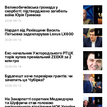
Великобичківська громада у
1
скорботі: підтверджено загибель
воїна Юрія Гринюка
2026-06-15
Нардеп від Рахівщини Василь
2
Петьовка задекларував Lexus LX600
2026-05-14
Екс-начальник Ужгородського РТЦК
3
торік купив преміальний ZEEKR за 2
млн грн
2026-05-14
Будапешт хоче перевірки грантів: чи
4
зачепить це Чубірка?
2026-05-12
На Закарпатті соратник Медведчука
5
та Шуфрича став головою
регіонального відділення НОК України