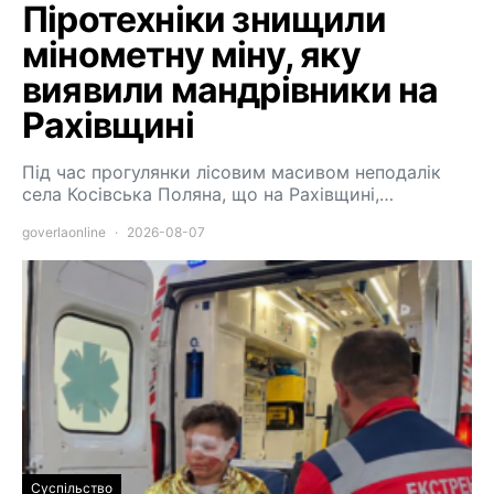
Піротехніки знищили
мінометну міну, яку
виявили мандрівники на
Рахівщині
Під час прогулянки лісовим масивом неподалік
села Косівська Поляна, що на Рахівщині,…
goverlaonline
2026-08-07
Суспільство